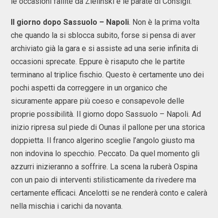
le occasioni fallite da Zielinski e le parate di Consigli.
Il giorno dopo Sassuolo – Napoli
. Non è la prima volta
che quando la si sblocca subito, forse si pensa di aver
archiviato già la gara e si assiste ad una serie infinita di
occasioni sprecate. Eppure è risaputo che le partite
terminano al triplice fischio. Questo è certamente uno dei
pochi aspetti da correggere in un organico che
sicuramente appare più coeso e consapevole delle
proprie possibilità. Il giorno dopo Sassuolo – Napoli. Ad
inizio ripresa sul piede di Ounas il pallone per una storica
doppietta. Il franco algerino sceglie l’angolo giusto ma
non indovina lo specchio. Peccato. Da quel momento gli
azzurri inizieranno a soffrire. La scena la ruberà Ospina
con un paio di interventi stilisticamente da rivedere ma
certamente efficaci. Ancelotti se ne renderà conto e calerà
nella mischia i carichi da novanta.