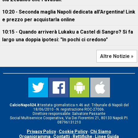
10:20 - Seconda maglia Napoli dedicata all'Argentina! Link
e prezzo per acquistarla online
10:15 - Quando arriverà Lukaku a Castel di Sangro? Si fa
largo una doppia ipotesi: "In pochi ci credono"
Altre Notizie »
CalcioNapoli24.it
testata giornalistica n.46 aut. Tribunale di Napoli del
18/06/2010 - N. registrazione ROC-27006.
Direttore responsabile: Salvatore Passante
Social Multiservice Cooperativa, Via Dei Fiorentini 21, 80133 Napoli P.I.
08796131210
Privacy Policy
Cookie Policy
Chi Siamo
-
-
Organigramma
Contatti
Rettifiche
Linee Guida
-
-
-