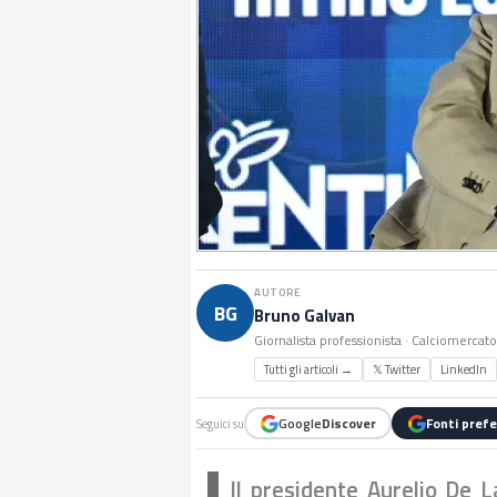
AUTORE
BG
Bruno Galvan
Giornalista professionista · Calciomercat
Tutti gli articoli →
𝕏 Twitter
LinkedIn
Google
Discover
Fonti prefe
Seguici su
Il presidente Aurelio De L