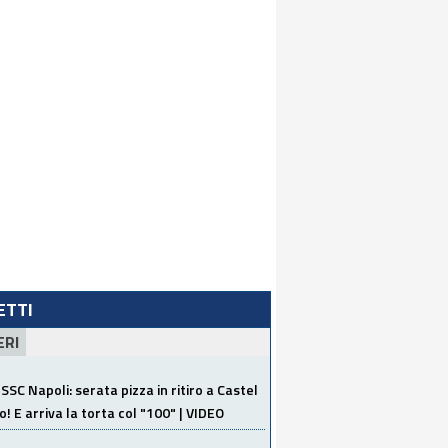
LETTI
ERI
SSC Napoli: serata pizza in ritiro a Castel
o! E arriva la torta col "100" | VIDEO