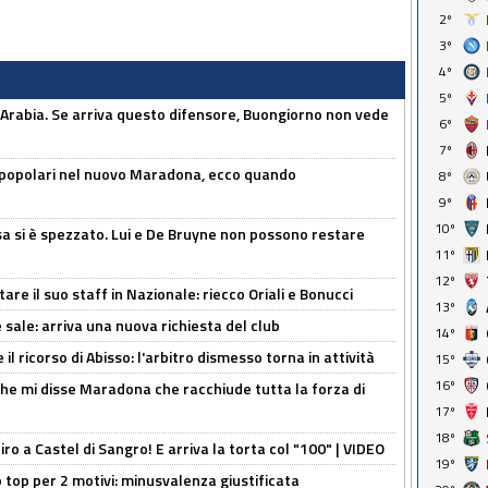
2º
3º
4º
5º
 Arabia. Se arriva questo difensore, Buongiorno non vede
6º
7º
 popolari nel nuovo Maradona, ecco quando
8º
9º
10º
a si è spezzato. Lui e De Bruyne non possono restare
11º
12º
re il suo staff in Nazionale: riecco Oriali e Bonucci
13º
 sale: arriva una nuova richiesta del club
14º
il ricorso di Abisso: l'arbitro dismesso torna in attività
15º
16º
 che mi disse Maradona che racchiude tutta la forza di
17º
18º
tiro a Castel di Sangro! E arriva la torta col "100" | VIDEO
19º
 top per 2 motivi: minusvalenza giustificata