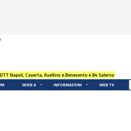
0
 DTT Napoli, Caserta, Avellino e Benevento e 84 Salerno
UM
SERIE A
INFORMAZIONI
WEB TV