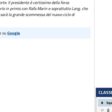
orte. Il presidente è certissimo della forza
arlo in primis con Rafa Marin e soprattutto Lang, che
e sarà la grande scommessa del nuovo ciclo di
e su
Google
CLASS
#
Sq
1º