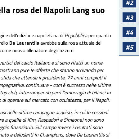
#2
lla rosa del Napoli: Lang suo
#3
#4
gine dell'edizione napoletana di
Repubblica
per quanto
relio
De Laurentiis
avrebbe sulla rosa attuale del
#5
come nuovo allenatore degli azzurri:
ertici del calcio italiano e si sono rifatti un nome
ostrano pure le offerte che stanno arrivando per
 sfida che attende il presidente, 77 anni compiuti il
mpegnativa: continuare - com'è successo nelle ultime
 top club, interrompendo però l'emorragia di bilanci in
go di operare sul mercato con oculatezza, per il Napoli.
osi delle ultime campagne acquisti, in cui le cessioni
re a quelle di Kim, Raspadori e Simeone) non sono
gio finanziario. Sul campo invece i risultati sono
ionato e deludenti in Champions, dove De Laurentiis si