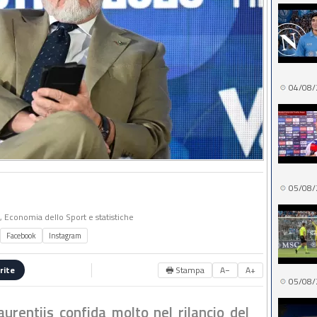
04/08/
05/08/
o, Economia dello Sport e statistiche
Facebook
Instagram
🖶 Stampa
A−
A+
rite
05/08/
aurentiis confida molto nel rilancio del