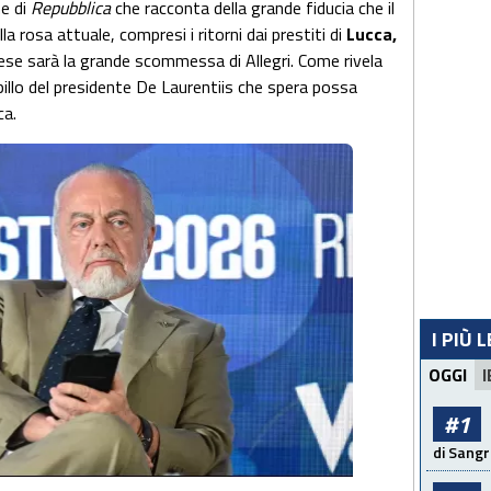
ne di
Repubblica
che racconta della grande fiducia che il
lla rosa attuale, compresi i ritorni dai prestiti di
Lucca,
ndese sarà la grande scommessa di Allegri. Come rivela
pillo del presidente De Laurentiis che spera possa
ca.
I PIÙ 
OGGI
I
#1
di Sangr