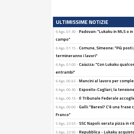
ULTIMISSIME NOTIZIE
Padovan: "Lukaku in MLS o in
6 Ago, 01:30 -
campo"
Comune, Simeone: "Più posti
6 Ago, 01:15 -
termineranno i lavori"
Caiazza: "Con Lukaku qualcos
6 Ago, 01:00 -
entrambi"
Mancini al lavoro per completa
6 Ago, 00:45 -
Esposito-Cagliari, la tensione
6 Ago, 00:30 -
Il Tribunale Federale accoglie 
6 Ago, 00:15 -
Galli: "Baresi? C'è una frase
6 Ago, 00:00 -
Franco"
SSC Napoli: serata pizza in ri
5 Ago, 23:55 -
Repubblica - Lukaku acquisto
5 Ago, 23:50 -