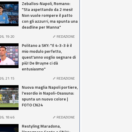
Zeballos-Napoli, Romano:
"Sta aspettando da 2 mesi!
Non vuole rompere il patto
con gli azzurri, ma spunta una
deadline per Manna"
26, 19:20
REDAZIONE
Politano a SKY: "Il 4-3-3 è il
mio modulo perfetto,
quest'anno voglio segnare di
più! De Bruyne ci dà
entusiasmo"
26, 21:15
REDAZIONE
Nuova maglia Napoli portiere,
l'esordio in Napoli-Osasuna:
spunta un nuovo colore |
FOTO CN24
26, 18:46
REDAZIONE
Restyling Maradona,
l'ingegnere Conte a CN24: