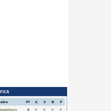
IFICA
uadra
PT
G
V
N
P
Juventus
0
0
0
0
0
CL