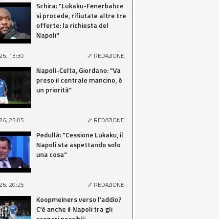
Schira: "Lukaku-Fenerbahce
si procede, rifiutate altre tre
offerte: la richiesta del
Napoli"
26, 13:30
REDAZIONE
Napoli-Celta, Giordano: "Va
preso il centrale mancino, è
un priorità"
26, 23:05
REDAZIONE
Pedullà: "Cessione Lukaku, il
Napoli sta aspettando solo
una cosa"
26, 20:25
REDAZIONE
Koopmeiners verso l'addio?
C'è anche il Napoli tra gli
scenari possibili