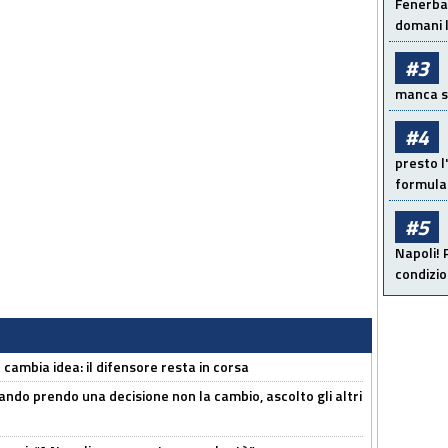
Fenerbah
domani l
#3
manca sol
#4
presto l'
formula 
#5
Napoli! 
condizio
n cambia idea: il difensore resta in corsa
ndo prendo una decisione non la cambio, ascolto gli altri