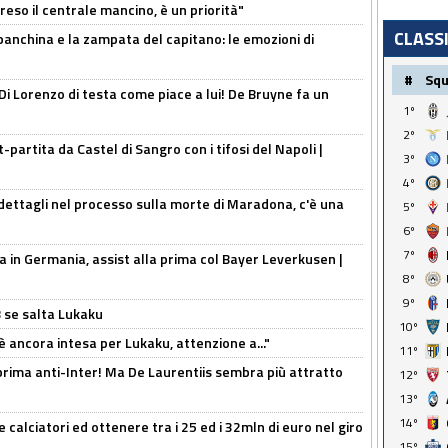
reso il centrale mancino, è un priorità"
CLASS
 panchina e la zampata del capitano: le emozioni di
#
Sq
Di Lorenzo di testa come piace a lui! De Bruyne fa un
1º
2º
t-partita da Castel di Sangro con i tifosi del Napoli |
3º
4º
ettagli nel processo sulla morte di Maradona, c'è una
5º
6º
7º
a in Germania, assist alla prima col Bayer Leverkusen |
8º
9º
B se salta Lukaku
10º
'è ancora intesa per Lukaku, attenzione a..."
11º
a prima anti-Inter! Ma De Laurentiis sembra più attratto
12º
13º
14º
 calciatori ed ottenere tra i 25 ed i 32mln di euro nel giro
15º