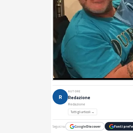
AUTORE
R
Redazione
Redazione
Tutti gli articoli →
Google
Discover
Fonti prefe
Seguici su