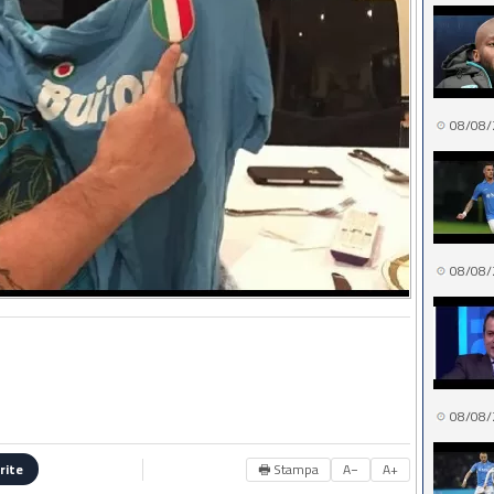
08/08/
08/08/
08/08/
🖶 Stampa
A−
A+
rite