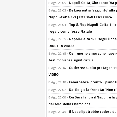
Napoli-Celta, Giordano: "Va p
8 Ago, 23:05 -
De Laurentiis 'aggiunto' alla
8 Ago, 23:03 -
Napoli-Celta 1-1 | FOTOGALLERY CN24
Top & Flop Napoli-Celta 1-1: 
8 Ago, 23:01 -
regalo come fosse Natale
Napoli-Celta 1-1: segui il pos
8 Ago, 22:55 -
DIRETTA VIDEO
Ogni giorno emergono nuovi d
8 Ago, 22:45 -
testimonianza significativa
Gutierrez subito protagonist
8 Ago, 22:14 -
VIDEO
Fenerbahce: pronto il piano 
8 Ago, 22:10 -
Dal Belgio la frenata: "Non c
8 Ago, 22:02 -
CorSera lancia il Napoli: è l
8 Ago, 22:00 -
dai soldi della Champions
Il Napoli potrebbe cedere due
8 Ago, 21:45 -