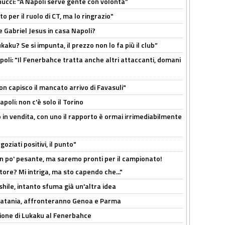
cci: “A Napoli serve gente con volontà”
 per il ruolo di CT, ma lo ringrazio"
 Gabriel Jesus in casa Napoli?
kaku? Se si impunta, il prezzo non lo fa più il club”
poli: "Il Fenerbahce tratta anche altri attaccanti, domani
non capisco il mancato arrivo di Favasuli"
poli: non c'è solo il Torino
 in vendita, con uno il rapporto è ormai irrimediabilmente
oziati positivi, il punto"
n po' pesante, ma saremo pronti per il campionato!
tore? Mi intriga, ma sto capendo che..."
shile, intanto sfuma già un'altra idea
e Catania, affronteranno Genoa e Parma
sione di Lukaku al Fenerbahce