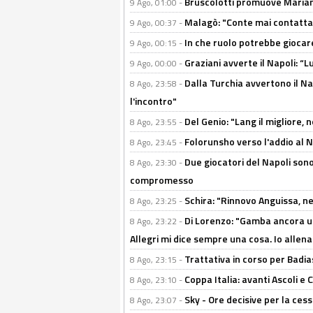
Bruscolotti promuove Marianu
9 Ago, 01:00 -
Malagò: "Conte mai contattato
9 Ago, 00:37 -
In che ruolo potrebbe giocare
9 Ago, 00:15 -
Graziani avverte il Napoli: “Lu
9 Ago, 00:00 -
Dalla Turchia avvertono il Na
8 Ago, 23:58 -
l'incontro"
Del Genio: "Lang il migliore, 
8 Ago, 23:55 -
Folorunsho verso l'addio al Na
8 Ago, 23:45 -
Due giocatori del Napoli sono
8 Ago, 23:30 -
compromesso
Schira: "Rinnovo Anguissa, neg
8 Ago, 23:25 -
Di Lorenzo: "Gamba ancora u
8 Ago, 23:22 -
Allegri mi dice sempre una cosa. Io allena
Trattativa in corso per Badia
8 Ago, 23:15 -
Coppa Italia: avanti Ascoli 
8 Ago, 23:10 -
Sky - Ore decisive per la ces
8 Ago, 23:07 -