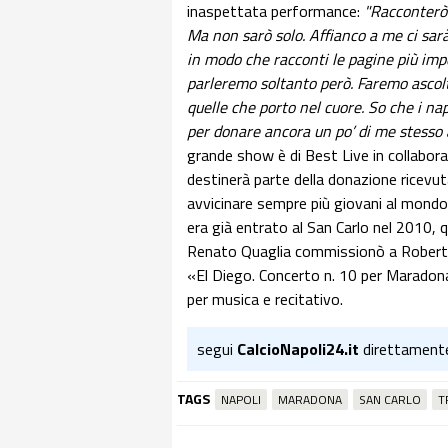
inaspettata performance:
"Racconterò l
Ma non sarò solo. Affianco a me ci sarà
in modo che racconti le pagine più impo
parleremo soltanto però. Faremo ascol
quelle che porto nel cuore. So che i n
per donare ancora un po’ di me stesso 
grande show è di Best Live in collabora
destinerà parte della donazione ricevuta
avvicinare sempre più giovani al mond
era già entrato al San Carlo nel 2010, q
Renato Quaglia commissionò a Roberto
«El Diego. Concerto n. 10 per Maradona e
per musica e recitativo.
segui
CalcioNapoli24.it
direttament
TAGS
NAPOLI
MARADONA
SAN CARLO
T