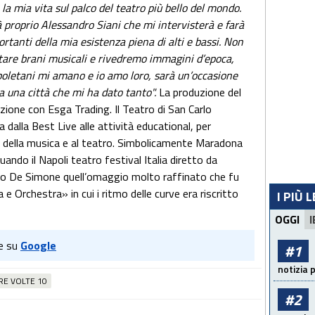
a mia vita sul palco del teatro più bello del mondo.
 proprio Alessandro Siani che mi intervisterà e farà
rtanti della mia esistenza piena di alti e bassi. Non
tare brani musicali e rivedremo immagini d’epoca,
apoletani mi amano e io amo loro, sarà un’occasione
a una città che mi ha dato tanto".
La produzione del
zione con Esga Trading. Il Teatro di San Carlo
 dalla Best Live alle attività educational, per
o della musica e al teatro. Simbolicamente Maradona
uando il Napoli teatro festival Italia diretto da
 De Simone quell’omaggio molto raffinato che fu
 Orchestra» in cui i ritmo delle curve era riscritto
I PIÙ 
OGGI
I
e su
Google
#1
notizia 
RE VOLTE 10
#2