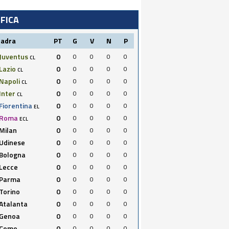
IFICA
uadra
PT
G
V
N
P
Juventus
0
0
0
0
0
CL
Lazio
0
0
0
0
0
CL
Napoli
0
0
0
0
0
CL
Inter
0
0
0
0
0
CL
Fiorentina
0
0
0
0
0
EL
Roma
0
0
0
0
0
ECL
Milan
0
0
0
0
0
Udinese
0
0
0
0
0
Bologna
0
0
0
0
0
Lecce
0
0
0
0
0
Parma
0
0
0
0
0
Torino
0
0
0
0
0
Atalanta
0
0
0
0
0
Genoa
0
0
0
0
0
Como
0
0
0
0
0