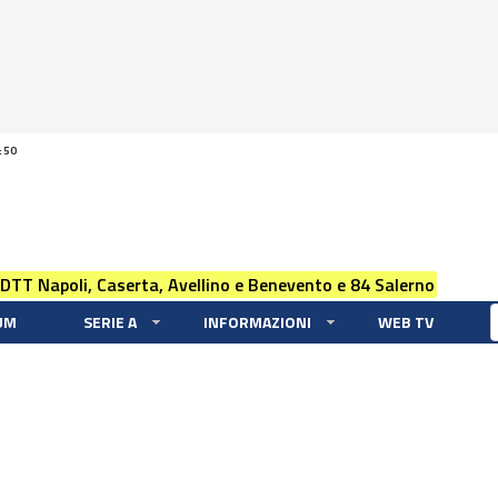
:50
 DTT Napoli, Caserta, Avellino e Benevento e 84 Salerno
UM
SERIE A
INFORMAZIONI
WEB TV