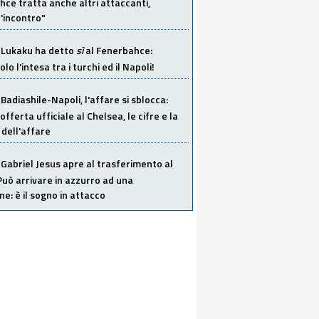
ce tratta anche altri attaccanti,
'incontro"
Lukaku ha detto
sì
al Fenerbahce:
o l'intesa tra i turchi ed il Napoli!
Badiashile-Napoli, l'affare si sblocca:
offerta ufficiale al Chelsea, le cifre e la
dell'affare
Gabriel Jesus apre al trasferimento al
Può arrivare in azzurro ad una
ne: è il sogno in attacco