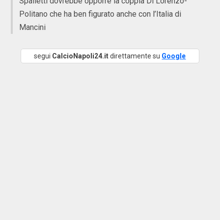
Spalletti dovrebbe opporre la coppia Di Lorenzo-
Politano che ha ben figurato anche con l’Italia di
Mancini
segui
CalcioNapoli24.it
direttamente su
Google