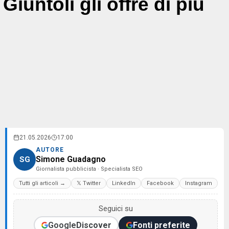
Giuntoli gli offre di più
21.05.2026
17:00
AUTORE
Simone Guadagno
SG
Giornalista pubblicista · Specialista SEO
Tutti gli articoli →
𝕏 Twitter
LinkedIn
Facebook
Instagram
Seguici su
Google
Discover
Fonti preferite