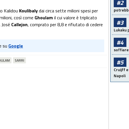
#2
potrebbe
io Kalidou
Koulibaly
dai circa sette milioni spesi per
 milioni, così come
Ghoulam
il cui valore è triplicato
#3
a José
Callejon
, comprato per 8,8 e rifiutato di cedere
Lukaku p
#4
e su
Google
soffiare
OULAM
SARRI
#5
Cruijff e
Napoli