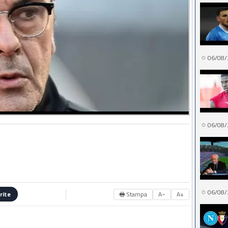
06/08/
06/08/
06/08/
🖶 Stampa
A−
A+
rite