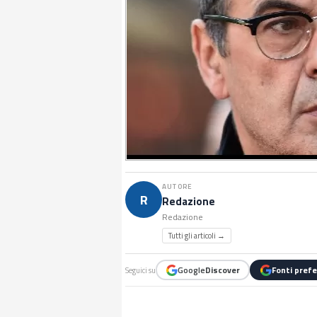
AUTORE
R
Redazione
Redazione
Tutti gli articoli →
Google
Discover
Fonti prefe
Seguici su