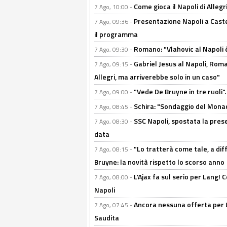
Come gioca il Napoli di Alleg
7 Ago, 10:00 -
Presentazione Napoli a Castel
7 Ago, 09:36 -
il programma
Romano: "Vlahovic al Napoli 
7 Ago, 09:30 -
Gabriel Jesus al Napoli, Rom
7 Ago, 09:15 -
Allegri, ma arriverebbe solo in un caso"
"Vede De Bruyne in tre ruoli".
7 Ago, 09:00 -
Schira: "Sondaggio del Monac
7 Ago, 08:45 -
SSC Napoli, spostata la pres
7 Ago, 08:30 -
data
"Lo tratterà come tale, a dif
7 Ago, 08:15 -
Bruyne: la novità rispetto lo scorso anno
L'Ajax fa sul serio per Lang! C
7 Ago, 08:00 -
Napoli
Ancora nessuna offerta per Lu
7 Ago, 07:45 -
Saudita