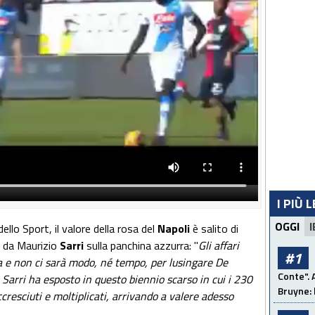
I PIÙ 
OGGI
I
ello Sport, il valore della rosa del
Napoli
è salito di
to da Maurizio
Sarri
sulla panchina azzurra: "
Gli affari
#1
a e non ci sarà modo, né tempo, per lusingare De
Conte". 
 Sarri ha esposto in questo biennio scarso in cui i 230
Bruyne: 
cresciuti e moltiplicati, arrivando a valere adesso