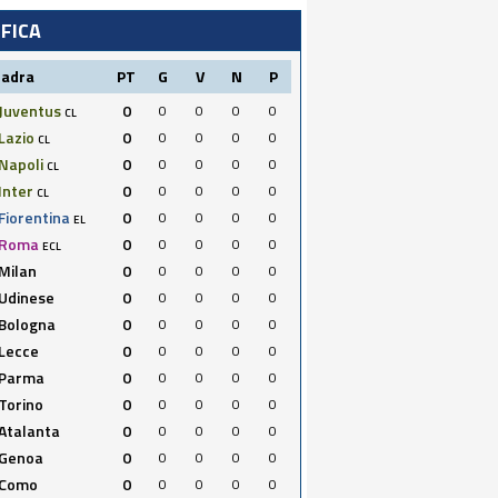
IFICA
uadra
PT
G
V
N
P
Juventus
0
0
0
0
0
CL
Lazio
0
0
0
0
0
CL
Napoli
0
0
0
0
0
CL
Inter
0
0
0
0
0
CL
Fiorentina
0
0
0
0
0
EL
Roma
0
0
0
0
0
ECL
Milan
0
0
0
0
0
Udinese
0
0
0
0
0
Bologna
0
0
0
0
0
Lecce
0
0
0
0
0
Parma
0
0
0
0
0
Torino
0
0
0
0
0
Atalanta
0
0
0
0
0
Genoa
0
0
0
0
0
Como
0
0
0
0
0