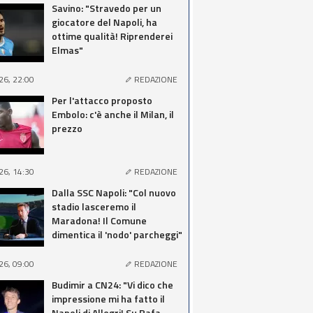
Savino: "Stravedo per un
giocatore del Napoli, ha
ottime qualità! Riprenderei
Elmas"
26, 22:00
REDAZIONE
Per l'attacco proposto
Embolo: c'è anche il Milan, il
prezzo
26, 14:30
REDAZIONE
Dalla SSC Napoli: "Col nuovo
stadio lasceremo il
Maradona! Il Comune
dimentica il 'nodo' parcheggi"
26, 09:00
REDAZIONE
Budimir a CN24: "Vi dico che
impressione mi ha fatto il
Napoli di Allegri! Su Rafa