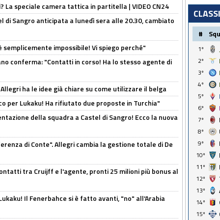
ri? La speciale camera tattica in partitella | VIDEO CN24
CLASS
 di Sangro anticipata a lunedì sera alle 20.30, cambiato
#
Sq
è semplicemente impossibile! Vi spiego perché"
1º
2º
ano conferma: "Contatti in corso! Ha lo stesso agente di
3º
4º
 Allegri ha le idee già chiare su come utilizzare il belga
5º
o per Lukaku! Ha rifiutato due proposte in Turchia"
6º
entazione della squadra a Castel di Sangro! Ecco la nuova
7º
8º
9º
ferenza di Conte". Allegri cambia la gestione totale di De
10º
11º
ontatti tra Cruijff e l'agente, pronti 25 milioni più bonus al
12º
13º
kaku! Il Fenerbahce si è fatto avanti, "no" all'Arabia
14º
15º