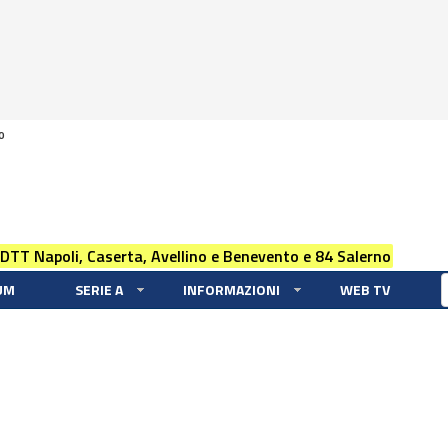
0
 DTT Napoli, Caserta, Avellino e Benevento e 84 Salerno
UM
SERIE A
INFORMAZIONI
WEB TV