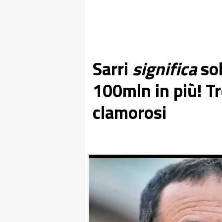
Sarri
significa
sol
100mln in più! T
clamorosi