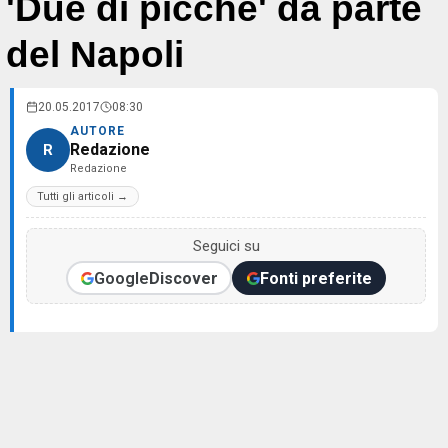
'Due di picche' da parte
del Napoli
20.05.2017
08:30
AUTORE
Redazione
R
Redazione
Tutti gli articoli →
Seguici su
Google
Discover
Fonti preferite