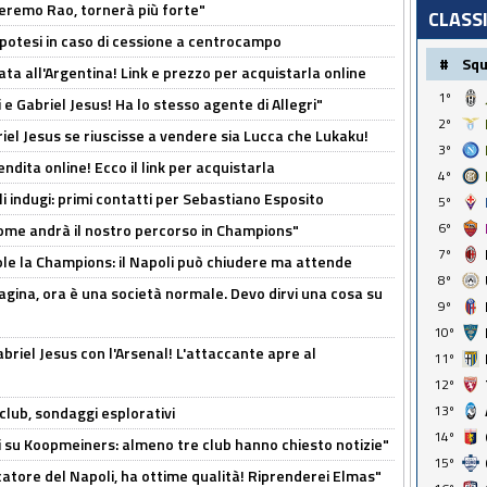
zeremo Rao, tornerà più forte"
CLASS
 Ipotesi in caso di cessione a centrocampo
#
Sq
ta all'Argentina! Link e prezzo per acquistarla online
1º
e Gabriel Jesus! Ha lo stesso agente di Allegri"
2º
iel Jesus se riuscisse a vendere sia Lucca che Lukaku!
3º
ndita online! Ecco il link per acquistarla
4º
li indugi: primi contatti per Sebastiano Esposito
5º
6º
ome andrà il nostro percorso in Champions"
7º
ole la Champions: il Napoli può chiudere ma attende
8º
pagina, ora è una società normale. Devo dirvi una cosa su
9º
10º
Gabriel Jesus con l'Arsenal! L'attaccante apre al
11º
12º
13º
club, sondaggi esplorativi
14º
ci su Koopmeiners: almeno tre club hanno chiesto notizie"
15º
catore del Napoli, ha ottime qualità! Riprenderei Elmas"