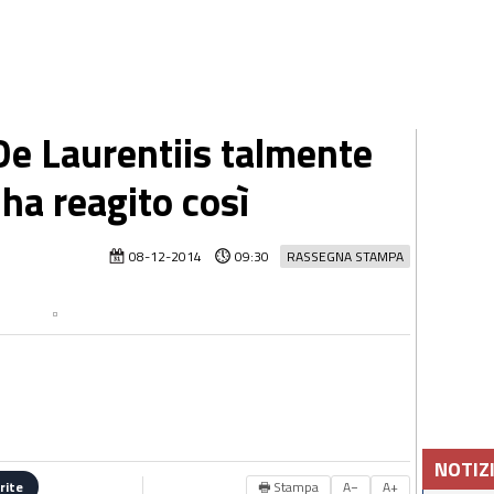
 Laurentiis talmente
ha reagito così
08-12-2014
09:30
RASSEGNA STAMPA
NOTIZ
🖶 Stampa
A−
A+
rite