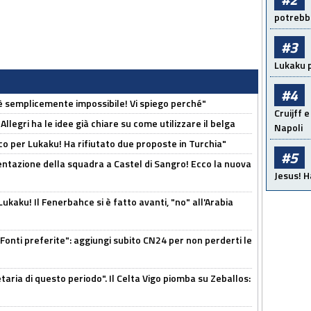
potrebbe
#3
Lukaku p
#4
è semplicemente impossibile! Vi spiego perché"
Cruijff e
 Allegri ha le idee già chiare su come utilizzare il belga
Napoli
o per Lukaku! Ha rifiutato due proposte in Turchia"
#5
entazione della squadra a Castel di Sangro! Ecco la nuova
Jesus! H
kaku! Il Fenerbahce si è fatto avanti, "no" all'Arabia
Fonti preferite": aggiungi subito CN24 per non perderti le
taria di questo periodo". Il Celta Vigo piomba su Zeballos: