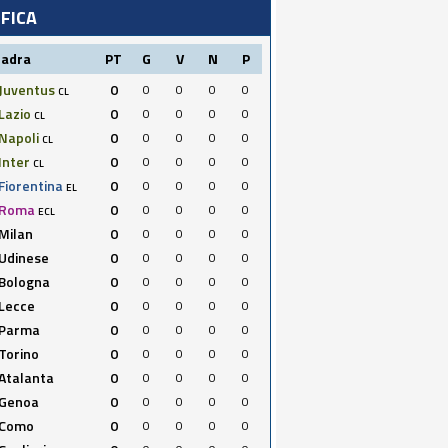
IFICA
uadra
PT
G
V
N
P
Juventus
0
0
0
0
0
CL
Lazio
0
0
0
0
0
CL
Napoli
0
0
0
0
0
CL
Inter
0
0
0
0
0
CL
Fiorentina
0
0
0
0
0
EL
Roma
0
0
0
0
0
ECL
Milan
0
0
0
0
0
Udinese
0
0
0
0
0
Bologna
0
0
0
0
0
Lecce
0
0
0
0
0
Parma
0
0
0
0
0
Torino
0
0
0
0
0
Atalanta
0
0
0
0
0
Genoa
0
0
0
0
0
Como
0
0
0
0
0