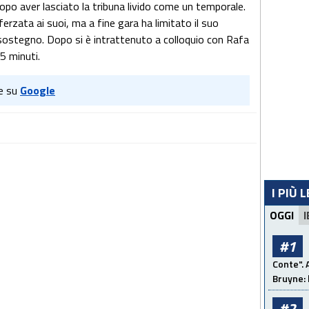
opo aver lasciato la tribuna livido come un temporale.
ferzata ai suoi, ma a fine gara ha limitato il suo
 sostegno. Dopo si è intrattenuto a colloquio con Rafa
15 minuti.
e su
Google
I PIÙ 
OGGI
I
#1
Conte". 
Bruyne: 
#2