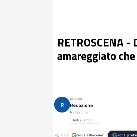
RETROSCENA - De
amareggiato che 
AUTORE
R
Redazione
Redazione
Tutti gli articoli →
Google
Discover
Fonti prefe
Seguici su