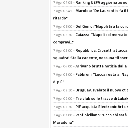
Ranking UEFA aggiornato: nuov
7 Ago, 07:05 -
Marolda: "De Laurentiis fa il 
7 Ago, 06:45 -
ritardo"
Del Genio: "Napoli tira la co
7 Ago, 06:00 -
Caiazza: "Napoli col mercato
7 Ago, 05:30 -
compravi..."
Repubblica, Crosetti attacca 
7 Ago, 05:00 -
squadra! Stella cadente, nessuna tifoseri
Arrivano brutte notizie dalla
7 Ago, 04:00 -
Fabbroni: "Lucca resta al Na
7 Ago, 03:00 -
di più"
Uruguay: svelato il nuovo ct d
7 Ago, 02:30 -
Tre club sulle tracce di Luka
7 Ago, 02:00 -
PIF acquista Electronic Arts: 
7 Ago, 01:30 -
Prof. Siciliano: "Ecco chi sarà
7 Ago, 01:00 -
Maradona"