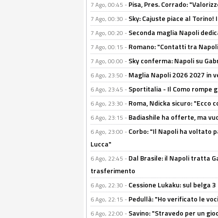
Pisa, Pres. Corrado: "Valoriz
7 Ago, 00:45 -
Sky: Cajuste piace al Torino!
7 Ago, 00:30 -
Seconda maglia Napoli dedica
7 Ago, 00:20 -
Romano: "Contatti tra Napoli 
7 Ago, 00:15 -
Sky conferma: Napoli su Gabr
7 Ago, 00:00 -
Maglia Napoli 2026 2027 in ve
6 Ago, 23:50 -
Sportitalia - Il Como rompe g
6 Ago, 23:45 -
Roma, Ndicka sicuro: "Ecco c
6 Ago, 23:30 -
Badiashile ha offerte, ma vu
6 Ago, 23:15 -
Corbo: "Il Napoli ha voltato 
6 Ago, 23:00 -
Lucca"
Dal Brasile: il Napoli tratta 
6 Ago, 22:45 -
trasferimento
Cessione Lukaku: sul belga 3 
6 Ago, 22:30 -
Pedullà: "Ho verificato le vo
6 Ago, 22:15 -
Savino: "Stravedo per un gio
6 Ago, 22:00 -