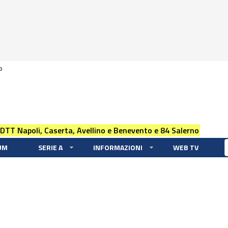
0
 DTT Napoli, Caserta, Avellino e Benevento e 84 Salerno
UM
SERIE A
INFORMAZIONI
WEB TV