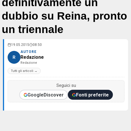
definitivamente un
dubbio su Reina, pronto
un triennale
19.05.2015
08:50
AUTORE
Redazione
R
Redazione
Tutti gli articoli →
Seguici su
Google
Discover
Fonti preferite