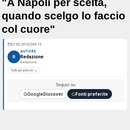
"A Napoli per scelta,
quando scelgo lo faccio
col cuore"
07.05.2016
09:10
AUTORE
Redazione
R
Redazione
Tutti gli articoli →
Seguici su
Google
Discover
Fonti preferite