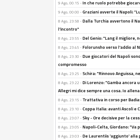
In che ruolo potrebbe giocare
9 Ago, 00:15 -
Graziani avverte il Napoli: “Lu
9 Ago, 00:00 -
Dalla Turchia avvertono il Na
8 Ago, 23:58 -
l'incontro"
Del Genio: "Lang il migliore, 
8 Ago, 23:55 -
Folorunsho verso l'addio al Na
8 Ago, 23:45 -
Due giocatori del Napoli sono
8 Ago, 23:30 -
compromesso
Schira: "Rinnovo Anguissa, neg
8 Ago, 23:25 -
Di Lorenzo: "Gamba ancora u
8 Ago, 23:22 -
Allegri mi dice sempre una cosa. Io allena
Trattativa in corso per Badia
8 Ago, 23:15 -
Coppa Italia: avanti Ascoli 
8 Ago, 23:10 -
Sky - Ore decisive per la ces
8 Ago, 23:07 -
Napoli-Celta, Giordano: "Va p
8 Ago, 23:05 -
De Laurentiis 'aggiunto' alla
8 Ago, 23:03 -