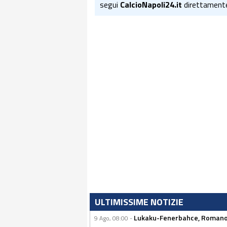
segui
CalcioNapoli24.it
direttament
ULTIMISSIME NOTIZIE
Lukaku-Fenerbahce, Romano e
9 Ago, 08:00 -