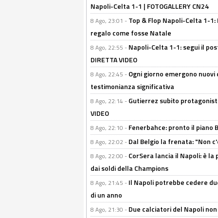
Napoli-Celta 1-1 | FOTOGALLERY CN24
Top & Flop Napoli-Celta 1-1: 
8 Ago, 23:01 -
regalo come fosse Natale
Napoli-Celta 1-1: segui il pos
8 Ago, 22:55 -
DIRETTA VIDEO
Ogni giorno emergono nuovi d
8 Ago, 22:45 -
testimonianza significativa
Gutierrez subito protagonist
8 Ago, 22:14 -
VIDEO
Fenerbahce: pronto il piano 
8 Ago, 22:10 -
Dal Belgio la frenata: "Non c
8 Ago, 22:02 -
CorSera lancia il Napoli: è l
8 Ago, 22:00 -
dai soldi della Champions
Il Napoli potrebbe cedere due
8 Ago, 21:45 -
di un anno
Due calciatori del Napoli non
8 Ago, 21:30 -