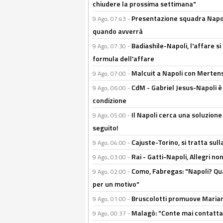
chiudere la prossima settimana"
Presentazione squadra Napoli 
9 Ago, 07:43 -
quando avverrà
Badiashile-Napoli, l'affare si 
9 Ago, 07:30 -
formula dell'affare
Malcuit a Napoli con Mertens
9 Ago, 07:00 -
CdM - Gabriel Jesus-Napoli è
9 Ago, 06:00 -
condizione
Il Napoli cerca una soluzione
9 Ago, 05:00 -
seguito!
Cajuste-Torino, si tratta sull
9 Ago, 04:00 -
Rai - Gatti-Napoli, Allegri no
9 Ago, 03:00 -
Como, Fabregas: "Napoli? Qua
9 Ago, 02:00 -
per un motivo"
Bruscolotti promuove Marianu
9 Ago, 01:00 -
Malagò: "Conte mai contattato
9 Ago, 00:37 -