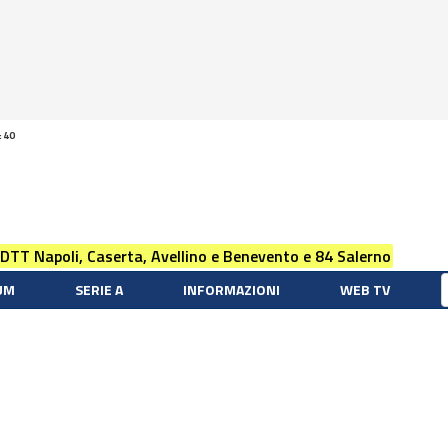
:40
 DTT Napoli, Caserta, Avellino e Benevento e 84 Salerno
UM
SERIE A
INFORMAZIONI
WEB TV