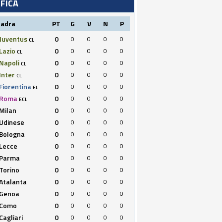
IFICA
uadra
PT
G
V
N
P
Juventus
0
0
0
0
0
CL
Lazio
0
0
0
0
0
CL
Napoli
0
0
0
0
0
CL
Inter
0
0
0
0
0
CL
Fiorentina
0
0
0
0
0
EL
Roma
0
0
0
0
0
ECL
Milan
0
0
0
0
0
Udinese
0
0
0
0
0
Bologna
0
0
0
0
0
Lecce
0
0
0
0
0
Parma
0
0
0
0
0
Torino
0
0
0
0
0
Atalanta
0
0
0
0
0
Genoa
0
0
0
0
0
Como
0
0
0
0
0
Cagliari
0
0
0
0
0