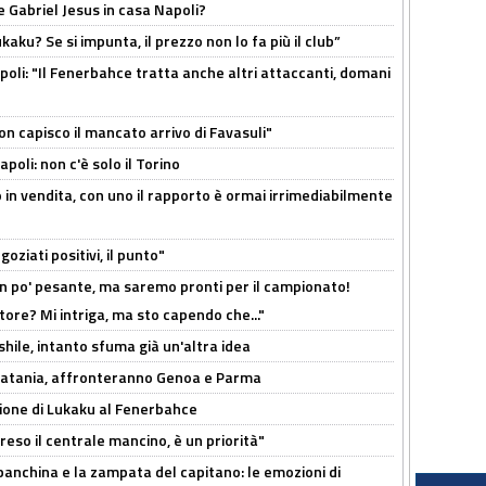
 Gabriel Jesus in casa Napoli?
kaku? Se si impunta, il prezzo non lo fa più il club”
poli: "Il Fenerbahce tratta anche altri attaccanti, domani
non capisco il mancato arrivo di Favasuli"
poli: non c'è solo il Torino
 in vendita, con uno il rapporto è ormai irrimediabilmente
oziati positivi, il punto"
n po' pesante, ma saremo pronti per il campionato!
tore? Mi intriga, ma sto capendo che..."
shile, intanto sfuma già un'altra idea
e Catania, affronteranno Genoa e Parma
sione di Lukaku al Fenerbahce
reso il centrale mancino, è un priorità"
 panchina e la zampata del capitano: le emozioni di