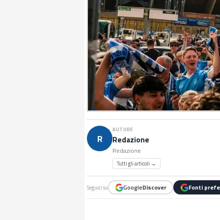
AUTORE
R
Redazione
Redazione
Tutti gli articoli →
Google
Discover
Fonti prefe
Seguici su