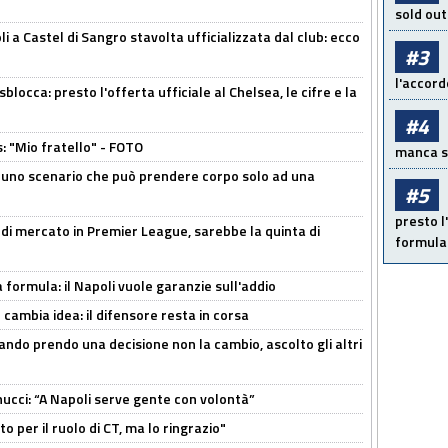
sold out
a Castel di Sangro stavolta ufficializzata dal club: ecco
#3
l'accord
sblocca: presto l'offerta ufficiale al Chelsea, le cifre e la
#4
: "Mio fratello" - FOTO
manca sol
 uno scenario che può prendere corpo solo ad una
#5
presto l'
 di mercato in Premier League, sarebbe la quinta di
formula 
a formula: il Napoli vuole garanzie sull'addio
n cambia idea: il difensore resta in corsa
ndo prendo una decisione non la cambio, ascolto gli altri
cci: “A Napoli serve gente con volontà”
 per il ruolo di CT, ma lo ringrazio"