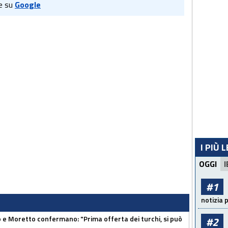
e su
Google
I PIÙ 
OGGI
I
#1
notizia 
 Moretto confermano: "Prima offerta dei turchi, si può
#2