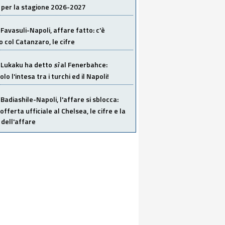
 per la stagione 2026-2027
Favasuli-Napoli, affare fatto: c'è
o col Catanzaro, le cifre
Lukaku ha detto
sì
al Fenerbahce:
o l'intesa tra i turchi ed il Napoli!
Badiashile-Napoli, l'affare si sblocca:
offerta ufficiale al Chelsea, le cifre e la
dell'affare