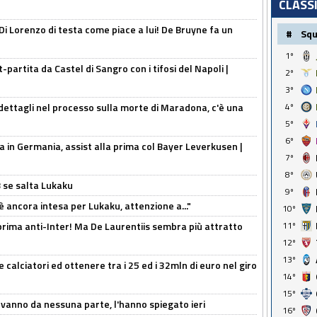
CLASS
Di Lorenzo di testa come piace a lui! De Bruyne fa un
#
Sq
1º
t-partita da Castel di Sangro con i tifosi del Napoli |
2º
3º
ettagli nel processo sulla morte di Maradona, c'è una
4º
5º
6º
a in Germania, assist alla prima col Bayer Leverkusen |
7º
8º
B se salta Lukaku
9º
'è ancora intesa per Lukaku, attenzione a..."
10º
a prima anti-Inter! Ma De Laurentiis sembra più attratto
11º
12º
13º
 calciatori ed ottenere tra i 25 ed i 32mln di euro nel giro
14º
15º
 vanno da nessuna parte, l'hanno spiegato ieri
16º