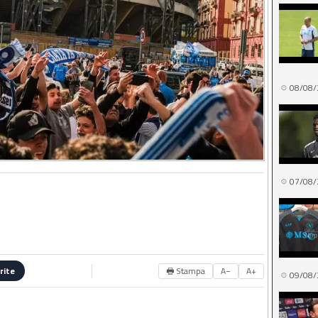
08/08/
07/08/
🖶 Stampa
A−
A+
rite
09/08/