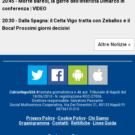
20:45 - Morte Baresi, la gaffe dell'interista Dimarco in
conferenza | VIDEO
20:30 - Dalla Spagna: il Celta Vigo tratta con Zeballos e il
Boca! Prossimi giorni decisivi
Altre Notizie »
CalcioNapoli24.it
testata giornalistica n.46 aut. Tribunale di Napoli del
18/06/2010 - N. registrazione ROC-27006.
Direttore responsabile: Salvatore Passante
Social Multiservice Cooperativa, Via Dei Fiorentini 21, 80133 Napoli P.I.
08796131210
Privacy Policy
Cookie Policy
Chi Siamo
-
-
Organigramma
Contatti
Rettifiche
Linee Guida
-
-
-