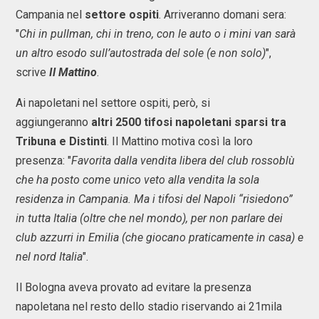
Campania nel
settore ospiti
. Arriveranno domani sera:
"
Chi in pullman, chi in treno, con le auto o i mini van sarà
un altro esodo sull’autostrada del sole (e non solo)
",
scrive
Il Mattino
.
Ai napoletani nel settore ospiti, però, si
aggiungeranno
altri 2500 tifosi napoletani sparsi tra
Tribuna e Distinti
. Il Mattino motiva così la loro
presenza: "
Favorita dalla vendita libera del club rossoblù
che ha posto come unico veto alla vendita la sola
residenza in Campania. Ma i tifosi del Napoli “risiedono”
in tutta Italia (oltre che nel mondo), per non parlare dei
club azzurri in Emilia (che giocano praticamente in casa) e
nel nord Italia
".
Il Bologna aveva provato ad evitare la presenza
napoletana nel resto dello stadio riservando ai 21mila