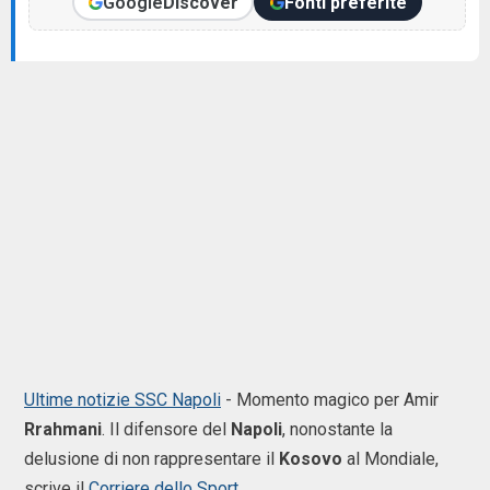
Google
Discover
Fonti preferite
Ultime notizie SSC Napoli
- Momento magico per Amir
Rrahmani
. Il difensore del
Napoli
, nonostante la
delusione di non rappresentare il
Kosovo
al Mondiale,
scrive il
Corriere dello Sport
.