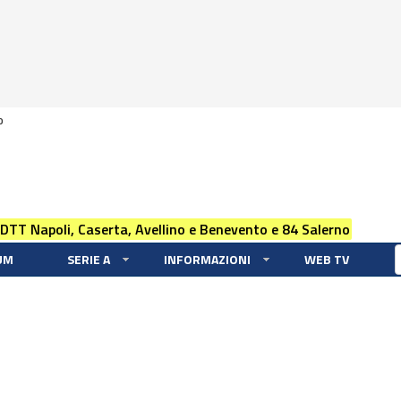
0
 DTT Napoli, Caserta, Avellino e Benevento e 84 Salerno
UM
SERIE A
INFORMAZIONI
WEB TV