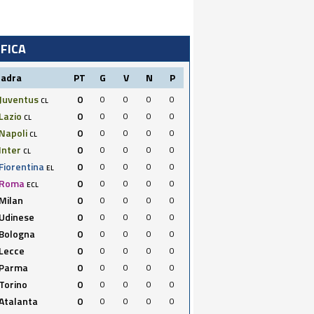
IFICA
uadra
PT
G
V
N
P
Juventus
0
0
0
0
0
CL
Lazio
0
0
0
0
0
CL
Napoli
0
0
0
0
0
CL
Inter
0
0
0
0
0
CL
Fiorentina
0
0
0
0
0
EL
Roma
0
0
0
0
0
ECL
Milan
0
0
0
0
0
Udinese
0
0
0
0
0
Bologna
0
0
0
0
0
Lecce
0
0
0
0
0
Parma
0
0
0
0
0
Torino
0
0
0
0
0
Atalanta
0
0
0
0
0