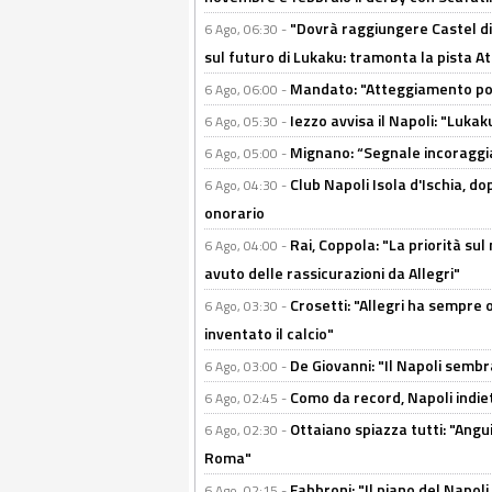
"Dovrà raggiungere Castel di
6 Ago, 06:30 -
sul futuro di Lukaku: tramonta la pista A
Mandato: "Atteggiamento posi
6 Ago, 06:00 -
Iezzo avvisa il Napoli: "Lukaku
6 Ago, 05:30 -
Mignano: “Segnale incoraggi
6 Ago, 05:00 -
Club Napoli Isola d'Ischia, 
6 Ago, 04:30 -
onorario
Rai, Coppola: "La priorità su
6 Ago, 04:00 -
avuto delle rassicurazioni da Allegri"
Crosetti: "Allegri ha sempre o
6 Ago, 03:30 -
inventato il calcio"
De Giovanni: "Il Napoli sembr
6 Ago, 03:00 -
Como da record, Napoli indiet
6 Ago, 02:45 -
Ottaiano spiazza tutti: "Ang
6 Ago, 02:30 -
Roma"
Fabbroni: "Il piano del Napoli
6 Ago, 02:15 -