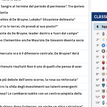
 Sangro al termine del periodo di permesso". Tre ipotesi
tlanta
CLASS
tivo di De Bruyne, Lukaku? Situazione delineata"
? Io lo terrei, chi prendi al suo posto?"
#
Sq
ante da De Bruyne, leader dentro e fuori dal campo"
1º
2º
dopo Clementino anche Maurizio De Giovanni diventa socio
3º
4º
l mercato ora è il difensore centrale, De Bruyne? Avrà
5º
6º
ttenuto risultati! Non è uno di quelli che pensa di aver
7º
8º
a più debole dell'anno scorso, la rosa va rinforzata"
9º
10º
ro: la sfida degli investimenti sui talenti emergenti
11º
uissa? Lo cambierei subito con un centrocampista della
12º
13º
 è chiaro: dopo Gutierrez, via anche un altro calciatore"