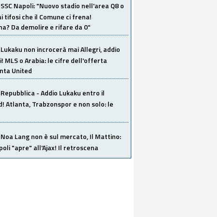
SSC Napoli: "Nuovo stadio nell'area Q8 o
i tifosi che il Comune ci frena!
a? Da demolire e rifare da 0"
Lukaku non incrocerà mai Allegri, addio
i! MLS o Arabia: le cifre dell'offerta
anta United
Repubblica - Addio Lukaku entro il
 Atlanta, Trabzonspor e non solo: le
Noa Lang non è sul mercato, Il Mattino:
poli "apre" all'Ajax! Il retroscena