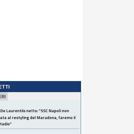
LETTI
ERI
De Laurentiis netto: "SSC Napoli non
ata al restyling del Maradona, faremo il
tadio"