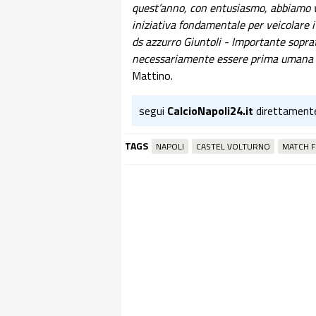
quest’anno, con entusiasmo, abbiamo v
iniziativa fondamentale per veicolare i
ds azzurro Giuntoli - Importante sopratt
necessariamente essere prima umana e
Mattino.
segui
CalcioNapoli24.it
direttament
TAGS
NAPOLI
CASTEL VOLTURNO
MATCH F