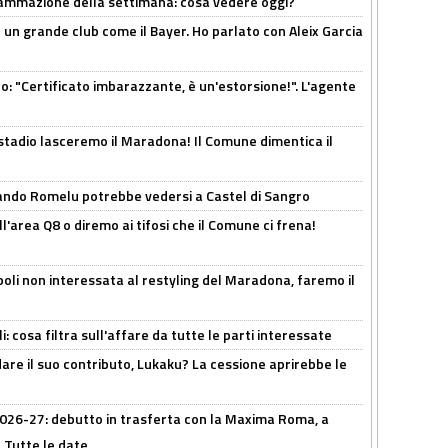
rammazione della settimana: cosa vedere oggi?
in un grande club come il Bayer. Ho parlato con Aleix Garcia
ito: "Certificato imbarazzante, è un'estorsione!". L'agente
 stadio lasceremo il Maradona! Il Comune dimentica il
ando Romelu potrebbe vedersi a Castel di Sangro
l'area Q8 o diremo ai tifosi che il Comune ci frena!
oli non interessata al restyling del Maradona, faremo il
 cosa filtra sull'affare da tutte le parti interessate
are il suo contributo, Lukaku? La cessione aprirebbe le
 2026-27: debutto in trasferta con la Maxima Roma, a
 Tutte le date