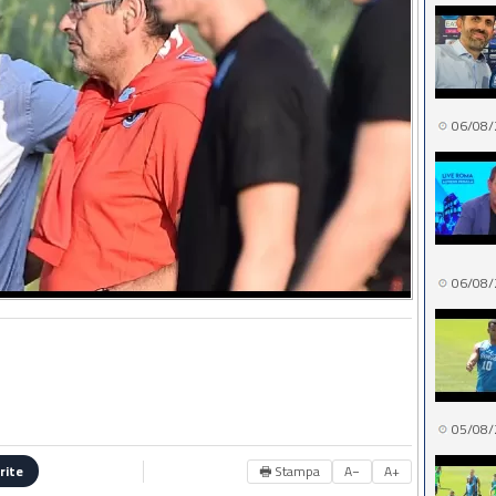
06/08/
06/08/
05/08/
🖶 Stampa
A−
A+
rite