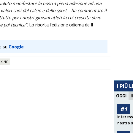
oluto manifestare la nostra piena adesione ad una
 valori sani del calcio e dello sport - ha commentato il
utto per i nostri giovani atleti la cui crescita deve
 poi tecnica"
. Lo riporta l'edizione odierna de Il
e su
Google
IXING
I PIÙ 
OGGI
I
#1
interess
nostro s