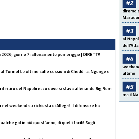
#2
diremo a
Maradon
#3
al Napol
dell'Atl
li 2026, giorno 7: allenamento pomeriggio | DIRETTA
#4
weekend!
 al Torino! Le ultime sulle cessioni di Cheddira, Ngonge e
ultime
#5
 il ritiro del Napoli: ecco dove si stava allenando Big Rom
ma il Na
 nel weekend su richiesta di Allegri! Il difensore ha
alche gol in più quest'anno, di quelli facili! Sugli