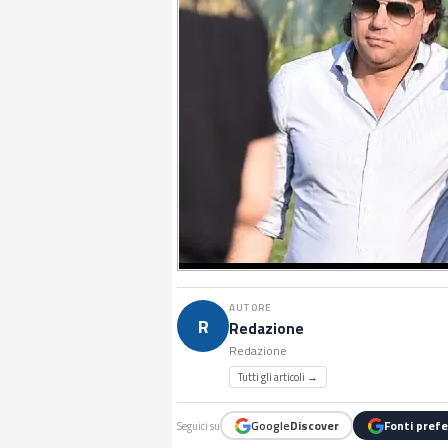
AUTORE
R
Redazione
Redazione
Tutti gli articoli →
Google
Discover
Fonti prefe
Seguici su