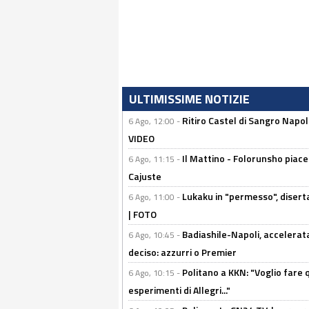
ULTIMISSIME NOTIZIE
Ritiro Castel di Sangro Napo
6 Ago, 12:00 -
VIDEO
Il Mattino - Folorunsho piace
6 Ago, 11:15 -
Cajuste
Lukaku in "permesso", diserta
6 Ago, 11:00 -
| FOTO
Badiashile-Napoli, accelerata
6 Ago, 10:45 -
deciso: azzurri o Premier
Politano a KKN: "Voglio fare qu
6 Ago, 10:15 -
esperimenti di Allegri..."