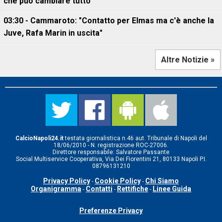
che può cambiare tutto
03:30 - Cammaroto: "Contatto per Elmas ma c'è anche la
Juve, Rafa Marin in uscita"
Altre Notizie »
CalcioNapoli24.it
testata giornalistica n.46 aut. Tribunale di Napoli del
18/06/2010 - N. registrazione ROC-27006.
Direttore responsabile: Salvatore Passante
Social Multiservice Cooperativa, Via Dei Fiorentini 21, 80133 Napoli P.I.
08796131210
Privacy Policy
Cookie Policy
Chi Siamo
-
-
Organigramma
Contatti
Rettifiche
Linee Guida
-
-
-
Preferenze Privacy