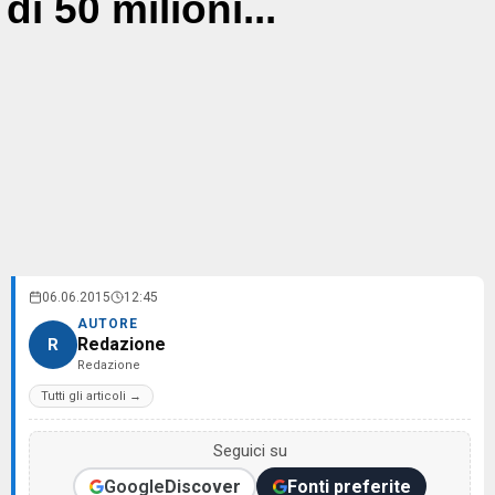
di 50 milioni...
06.06.2015
12:45
AUTORE
Redazione
R
Redazione
Tutti gli articoli →
Seguici su
Google
Discover
Fonti preferite