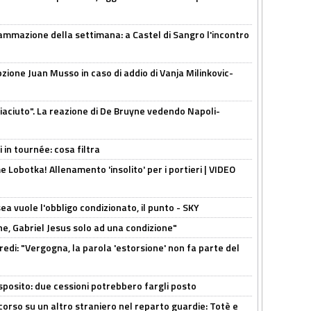
ammazione della settimana: a Castel di Sangro l'incontro
pzione Juan Musso in caso di addio di Vanja Milinkovic-
piaciuto". La reazione di De Bruyne vedendo Napoli-
 in tournée: cosa filtra
 Lobotka! Allenamento 'insolito' per i portieri | VIDEO
sea vuole l'obbligo condizionato, il punto - SKY
e, Gabriel Jesus solo ad una condizione"
redi: "Vergogna, la parola 'estorsione' non fa parte del
sposito: due cessioni potrebbero fargli posto
 corso su un altro straniero nel reparto guardie: Totè e