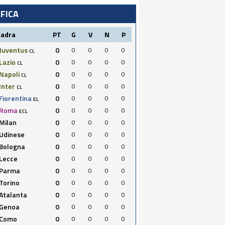
IFICA
uadra
PT
G
V
N
P
Juventus
0
0
0
0
0
CL
Lazio
0
0
0
0
0
CL
Napoli
0
0
0
0
0
CL
Inter
0
0
0
0
0
CL
Fiorentina
0
0
0
0
0
EL
Roma
0
0
0
0
0
ECL
Milan
0
0
0
0
0
Udinese
0
0
0
0
0
Bologna
0
0
0
0
0
Lecce
0
0
0
0
0
Parma
0
0
0
0
0
Torino
0
0
0
0
0
Atalanta
0
0
0
0
0
Genoa
0
0
0
0
0
Como
0
0
0
0
0