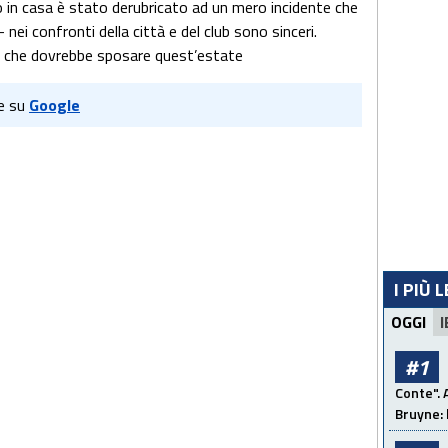
to in casa è stato derubricato ad un mero incidente che
nei confronti della città e del club sono sinceri.
che dovrebbe sposare quest’estate
e su
Google
I PIÙ 
OGGI
I
#1
Conte". 
Bruyne: 