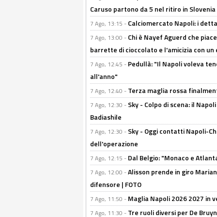
Caruso partono da 5 nel ritiro in Slovenia
Calciomercato Napoli: i detta
7 Ago, 13:15 -
Chi è Nayef Aguerd che piace al
7 Ago, 13:00 -
barrette di cioccolato e l'amicizia con un 
Pedullà: "Il Napoli voleva te
7 Ago, 12:45 -
all'anno"
Terza maglia rossa finalment
7 Ago, 12:40 -
Sky - Colpo di scena: il Napo
7 Ago, 12:30 -
Badiashile
Sky - Oggi contatti Napoli-Ch
7 Ago, 12:30 -
dell'operazione
Dal Belgio: "Monaco e Atlant
7 Ago, 12:15 -
Alisson prende in giro Marianu
7 Ago, 12:00 -
difensore | FOTO
Maglia Napoli 2026 2027 in ve
7 Ago, 11:50 -
Tre ruoli diversi per De Bru
7 Ago, 11:30 -