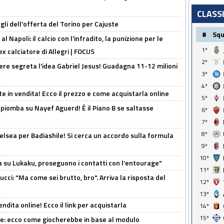
CLASS
gli dell'offerta del Torino per Cajuste
#
Sq
 Napoli: il calcio con l'infradito, la punizione per le
1º
ex calciatore di Allegri | FOCUS
2º
nere segreta l'idea Gabriel Jesus! Guadagna 11-12 milioni
3º
4º
e in vendita! Ecco il prezzo e come acquistarla online
5º
li piomba su Nayef Aguerd! È il Piano B se saltasse
6º
7º
8º
elsea per Badiashile! Si cerca un accordo sulla formula
9º
10º
a su Lukaku, proseguono i contatti con l'entourage"
11º
cci: "Ma come sei brutto, bro". Arriva la risposta del
12º
13º
ndita online! Ecco il link per acquistarla
14º
15º
yne: ecco come giocherebbe in base al modulo