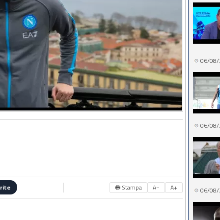
06/08/
06/08/
🖶 Stampa
A−
A+
rite
06/08/