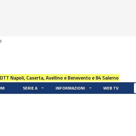
0
 DTT Napoli, Caserta, Avellino e Benevento e 84 Salerno
UM
SERIE A
INFORMAZIONI
WEB TV