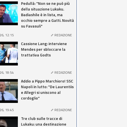
Pedullà: "Non se ne può più
della situazione Lukaku.
Badiashile è in lista, ma
occhio sempre a Gatti. Novità
su Favasuli"
26, 12:15
REDAZIONE
Cassione Lang: interviene
Mendes per sbloccare la
trattativa Godts
26, 18:54
REDAZIONE
Addio a Pippo Marchioro! SSC
Napoli in lutto: "De Laurentiis
e Allegri si uniscono al
cordoglio"
26, 19:45
REDAZIONE
Tre club sulle tracce di
Lukaku: una destinazione