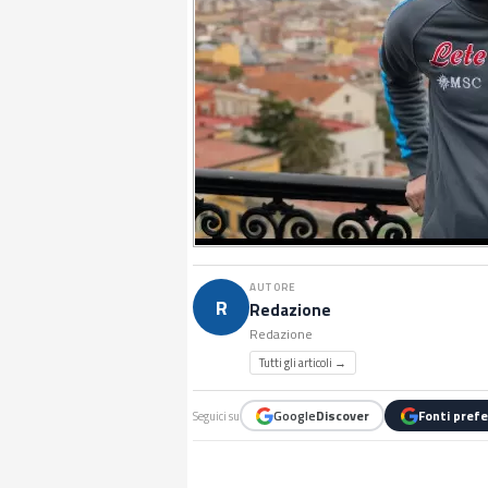
AUTORE
R
Redazione
Redazione
Tutti gli articoli →
Google
Discover
Fonti prefe
Seguici su