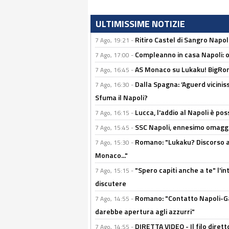
ULTIMISSIME NOTIZIE
Ritiro Castel di Sangro Napoli
7 Ago, 19:21 -
Compleanno in casa Napoli: o
7 Ago, 17:00 -
AS Monaco su Lukaku! BigRom
7 Ago, 16:45 -
Dalla Spagna: ‘Aguerd viciniss
7 Ago, 16:30 -
Sfuma il Napoli?
Lucca, l'addio al Napoli è poss
7 Ago, 16:15 -
SSC Napoli, ennesimo omaggi
7 Ago, 15:45 -
Romano: "Lukaku? Discorso ap
7 Ago, 15:30 -
Monaco..."
"Spero capiti anche a te" l'i
7 Ago, 15:15 -
discutere
Romano: "Contatto Napoli-Gabr
7 Ago, 14:55 -
darebbe apertura agli azzurri"
DIRETTA VIDEO - Il filo dirett
7 Ago, 14:55 -