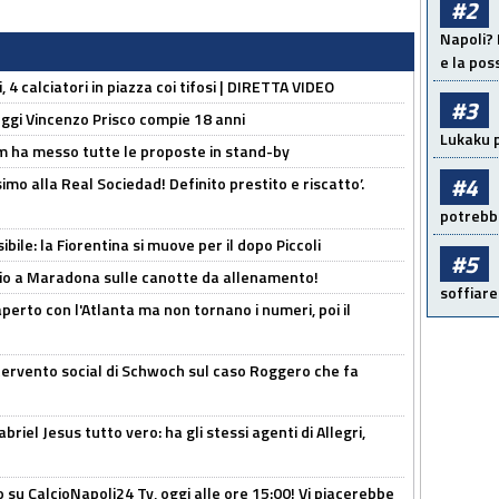
#2
Napoli? 
e la pos
, 4 calciatori in piazza coi tifosi | DIRETTA VIDEO
#3
ggi Vincenzo Prisco compie 18 anni
Lukaku p
 ha messo tutte le proposte in stand-by
#4
imo alla Real Sociedad! Definito prestito e riscatto’.
potrebbe
ibile: la Fiorentina si muove per il dopo Piccoli
#5
o a Maradona sulle canotte da allenamento!
soffiare
erto con l'Atlanta ma non tornano i numeri, poi il
ntervento social di Schwoch sul caso Roggero che fa
iel Jesus tutto vero: ha gli stessi agenti di Allegri,
o su CalcioNapoli24 Tv, oggi alle ore 15:00! Vi piacerebbe