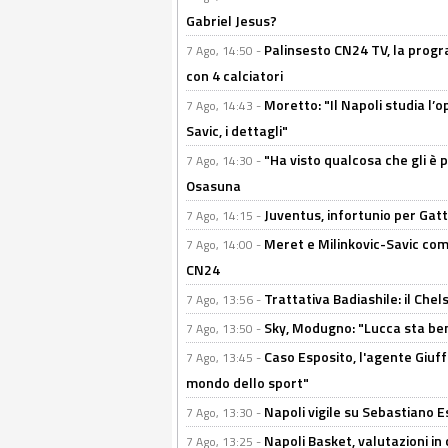
Gabriel Jesus?
Palinsesto CN24 TV, la progr
7 Ago, 14:50 -
con 4 calciatori
Moretto: "Il Napoli studia l’o
7 Ago, 14:43 -
Savic, i dettagli"
"Ha visto qualcosa che gli è 
7 Ago, 14:30 -
Osasuna
Juventus, infortunio per Gatti
7 Ago, 14:15 -
Meret e Milinkovic-Savic come
7 Ago, 14:00 -
CN24
Trattativa Badiashile: il Chel
7 Ago, 13:56 -
Sky, Modugno: "Lucca sta ben
7 Ago, 13:50 -
Caso Esposito, l'agente Giuff
7 Ago, 13:45 -
mondo dello sport"
Napoli vigile su Sebastiano E
7 Ago, 13:30 -
Napoli Basket, valutazioni in
7 Ago, 13:25 -