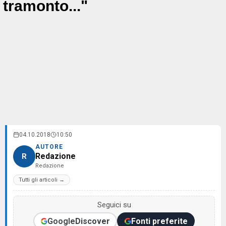
tramonto..."
04.10.2018
10:50
AUTORE
Redazione
R
Redazione
Tutti gli articoli →
Seguici su
Google
Discover
Fonti preferite