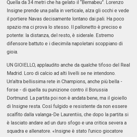
Quella da 34 metri che ha gelato il “Bernabeu”. Lorenzo
Insigne prende una palla in verticale, alza gli occhi e vede
il portiere Navas decisamente lontano dai pali. Ha poco
spazio ma ci prova lo stesso. Il pallonetto è preciso e
potente: la distanza, del resto, è siderale. Estremo
difensore battuto e i diecimila napoletani scoppiano di
gioia.
UN GIOIELLO, applaudito anche da qualche tifoso del Real
Madrid. Loro di calcio ad alti livelli se ne intendono.
Un’altra bellissima rete in Champions, anche più bella -
forse - di quella su punizione contro il Borussia
Dortmund. La partita poi non è andata bene, ma il gioiello
di Insigne resta. Così fulgido e resistente da non essere
scalfito dalla valanga-De Laurentiis, che dopo la partita si
è lasciato andare ad un duro sfogo e una critica severa a
squadra e allenatore. «Insigne è stato l’unico giocatore