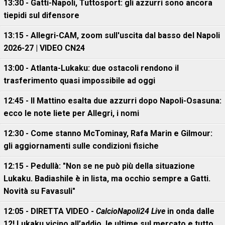
13:30 - Gatti-Napoli, Tuttosport: gli azzurri sono ancora
tiepidi sul difensore
13:15 - Allegri-CAM, zoom sull'uscita dal basso del Napoli
2026-27 | VIDEO CN24
13:00 - Atlanta-Lukaku: due ostacoli rendono il
trasferimento quasi impossibile ad oggi
12:45 - Il Mattino esalta due azzurri dopo Napoli-Osasuna:
ecco le note liete per Allegri, i nomi
12:30 - Come stanno McTominay, Rafa Marin e Gilmour:
gli aggiornamenti sulle condizioni fisiche
12:15 - Pedullà: "Non se ne può più della situazione
Lukaku. Badiashile è in lista, ma occhio sempre a Gatti.
Novità su Favasuli"
12:05 - DIRETTA VIDEO -
CalcioNapoli24 Live
in onda dalle
12! Lukaku vicino all’addio, le ultime sul mercato e tutto