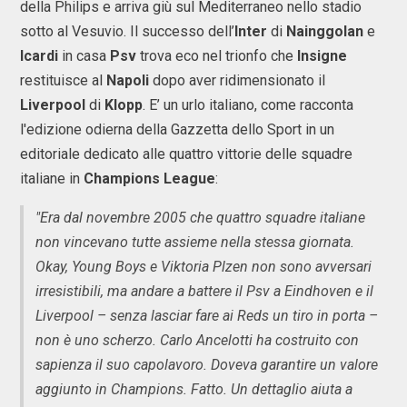
della Philips e arriva giù sul Mediterraneo nello stadio
sotto al Vesuvio. Il successo dell’
Inter
di
Nainggolan
e
Icardi
in casa
Psv
trova eco nel trionfo che
Insigne
restituisce al
Napoli
dopo aver ridimensionato il
Liverpool
di
Klopp
. E’ un urlo italiano, come racconta
l'edizione odierna della Gazzetta dello Sport in un
editoriale dedicato alle quattro vittorie delle squadre
italiane in
Champions
League
:
"Era dal novembre 2005 che quattro squadre italiane
non vincevano tutte assieme nella stessa giornata.
Okay, Young Boys e Viktoria Plzen non sono avversari
irresistibili, ma andare a battere il Psv a Eindhoven e il
Liverpool – senza lasciar fare ai Reds un tiro in porta –
non è uno scherzo. Carlo Ancelotti ha costruito con
sapienza il suo capolavoro. Doveva garantire un valore
aggiunto in Champions. Fatto. Un dettaglio aiuta a