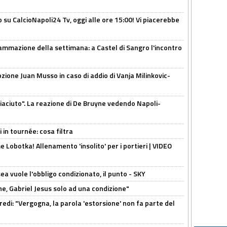
o su CalcioNapoli24 Tv, oggi alle ore 15:00! Vi piacerebbe
ammazione della settimana: a Castel di Sangro l'incontro
pzione Juan Musso in caso di addio di Vanja Milinkovic-
piaciuto". La reazione di De Bruyne vedendo Napoli-
 in tournée: cosa filtra
 Lobotka! Allenamento 'insolito' per i portieri | VIDEO
sea vuole l'obbligo condizionato, il punto - SKY
e, Gabriel Jesus solo ad una condizione"
redi: "Vergogna, la parola 'estorsione' non fa parte del