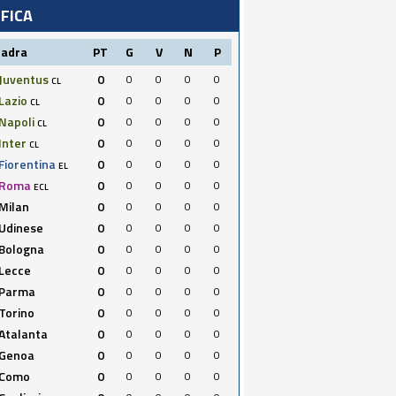
IFICA
uadra
PT
G
V
N
P
Juventus
0
0
0
0
0
CL
Lazio
0
0
0
0
0
CL
Napoli
0
0
0
0
0
CL
Inter
0
0
0
0
0
CL
Fiorentina
0
0
0
0
0
EL
Roma
0
0
0
0
0
ECL
Milan
0
0
0
0
0
Udinese
0
0
0
0
0
Bologna
0
0
0
0
0
Lecce
0
0
0
0
0
Parma
0
0
0
0
0
Torino
0
0
0
0
0
Atalanta
0
0
0
0
0
Genoa
0
0
0
0
0
Como
0
0
0
0
0