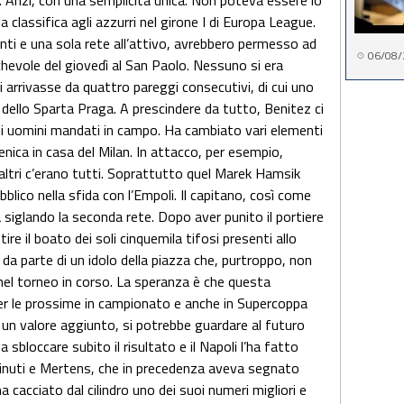
. Anzi, con una semplicità unica. Non poteva essere lo
 classifica agli azzurri nel girone I di Europa League.
unti e una sola rete all’attivo, avrebbero permesso ad
06/08/
evole del giovedì al San Paolo. Nessuno si era
arrivasse da quattro pareggi consecutivi, di cui uno
 dello Sparta Praga. A prescindere da tutto, Benitez ci
li uomini mandati in campo. Ha cambiato vari elementi
nica in casa del Milan. In attacco, per esempio,
altri c’erano tutti. Soprattutto quel Marek Hamsik
bblico nella sfida con l’Empoli. Il capitano, così come
da siglando la seconda rete. Dopo aver punito il portiere
ire il boato dei soli cinquemila tifosi presenti allo
 da parte di un idolo della piazza che, purtroppo, non
nel torneo in corso. La speranza è che questa
r le prossime in campionato e anche in Supercoppa
 un valore aggiunto, si potrebbe guardare al futuro
sbloccare subito il risultato e il Napoli l’ha fatto
minuti e Mertens, che in precedenza aveva segnato
 cacciato dal cilindro uno dei suoi numeri migliori e