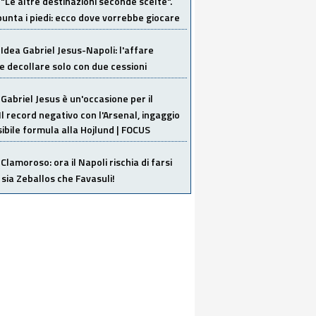
"Le altre destinazioni seconde scelte".
unta i piedi: ecco dove vorrebbe giocare
Idea Gabriel Jesus-Napoli: l'affare
 decollare solo con due cessioni
Gabriel Jesus è un'occasione per il
Il record negativo con l'Arsenal, ingaggio
sibile formula alla Hojlund | FOCUS
Clamoroso: ora il Napoli rischia di farsi
 sia Zeballos che Favasuli!