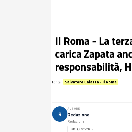
Il Roma - La terz
carica Zapata anc
responsabilità, 
Salvatore Caiazza - Il Roma
fonte :
AUTORE
R
Redazione
Redazione
Tutti gli articoli →