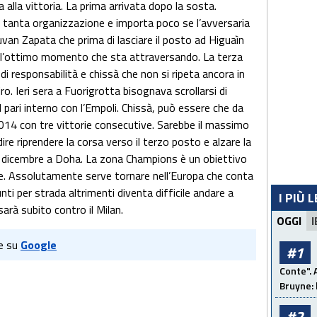
 alla vittoria. La prima arrivata dopo la sosta.
a tanta organizzazione e importa poco se l’avversaria
 Duvan Zapata che prima di lasciare il posto ad Higuaìn
 all’ottimo momento che sta attraversando. La terza
 di responsabilità e chissà che non si ripeta ancora in
ro. Ieri sera a Fuorigrotta bisognava scrollarsi di
l pari interno con l’Empoli. Chissà, può essere che da
 2014 con tre vittorie consecutive. Sarebbe il massimo
ire riprendere la corsa verso il terzo posto e alzare la
2 dicembre a Doha. La zona Champions è un obiettivo
ne. Assolutamente serve tornare nell’Europa che conta
ti per strada altrimenti diventa difficile andare a
I PIÙ 
sarà subito contro il Milan.
OGGI
I
e su
Google
#1
Conte". 
Bruyne: 
#2