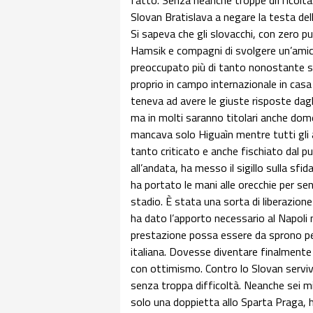
fatto. Senza neanche troppe difficoltà
Slovan Bratislava a negare la testa della
Si sapeva che gli slovacchi, con zero p
Hamsik e compagni di svolgere un’amich
preoccupato più di tanto nonostante si 
proprio in campo internazionale in casa
teneva ad avere le giuste risposte dag
ma in molti saranno titolari anche dome
mancava solo Higuaìn mentre tutti gli 
tanto criticato e anche fischiato dal pu
all’andata, ha messo il sigillo sulla sfi
ha portato le mani alle orecchie per sent
stadio. È stata una sorta di liberazione
ha dato l’apporto necessario al Napoli 
prestazione possa essere da sprono pe
italiana. Dovesse diventare finalmente
con ottimismo. Contro lo Slovan serviva 
senza troppa difficoltà. Neanche sei 
solo una doppietta allo Sparta Praga, ha