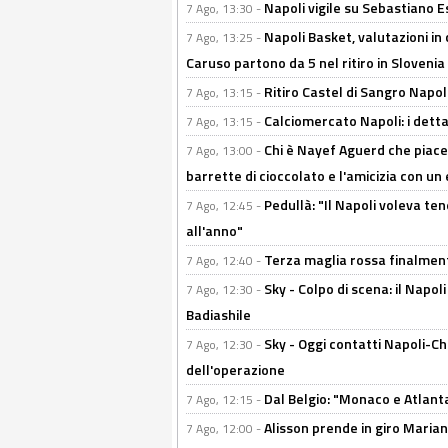
Napoli vigile su Sebastiano E
7 Ago, 13:30 -
Napoli Basket, valutazioni in
7 Ago, 13:25 -
Caruso partono da 5 nel ritiro in Slovenia
Ritiro Castel di Sangro Napoli
7 Ago, 13:15 -
Calciomercato Napoli: i detta
7 Ago, 13:15 -
Chi è Nayef Aguerd che piace al
7 Ago, 13:00 -
barrette di cioccolato e l'amicizia con un 
Pedullà: "Il Napoli voleva te
7 Ago, 12:45 -
all'anno"
Terza maglia rossa finalment
7 Ago, 12:40 -
Sky - Colpo di scena: il Napo
7 Ago, 12:30 -
Badiashile
Sky - Oggi contatti Napoli-Ch
7 Ago, 12:30 -
dell'operazione
Dal Belgio: "Monaco e Atlant
7 Ago, 12:15 -
Alisson prende in giro Marianu
7 Ago, 12:00 -