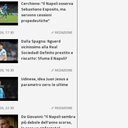
Cerchione: "Il Napoli osserva
Sebastiano Esposito, ma
servono cessioni
propedeutiche"
26, 17:30
REDAZIONE
Dalla Spagna: ‘Aguerd
vicinissimo alla Real
Sociedad! Definito prestito e
riscatto’. Sfuma il Napoli?
26, 16:30
REDAZIONE
Udinese, idea Juan Jesus a
parametro zero: le ultime
26, 22:30
REDAZIONE
De Giovanni: "Il Napoli sembra
più debole dell'anno scorso,
la rosa va rinforzata"