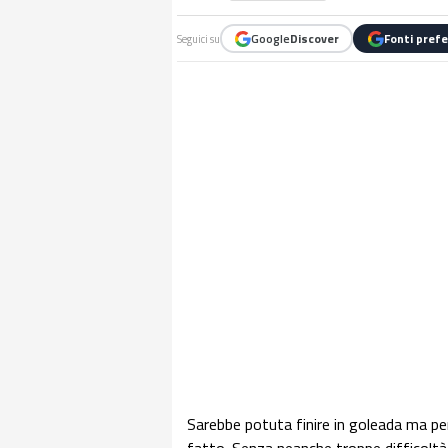
Google
Discover
Fonti prefe
Seguici su
Sarebbe potuta finire in goleada ma per 