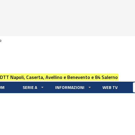
0
 DTT Napoli, Caserta, Avellino e Benevento e 84 Salerno
UM
SERIE A
INFORMAZIONI
WEB TV