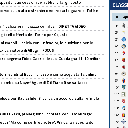
sposito: due cessioni potrebbero fargli posto
CLASS
 corso su un altro straniero nel reparto guardie: Totè e
#
Sq
1º
, 4 calciatori in piazza coi tifosi | DIRETTA VIDEO
2º
gli dell'offerta del Torino per Cajuste
3º
 Napoli: il calcio con l'infradito, la punizione per le
4º
ex calciatore di Allegri | FOCUS
5º
nere segreta l'idea Gabriel Jesus! Guadagna 11-12 milioni
6º
7º
8º
e in vendita! Ecco il prezzo e come acquistarla online
9º
li piomba su Nayef Aguerd! È il Piano B se saltasse
10º
11º
elsea per Badiashile! Si cerca un accordo sulla formula
12º
13º
a su Lukaku, proseguono i contatti con l'entourage"
14º
15º
cci: "Ma come sei brutto, bro". Arriva la risposta del