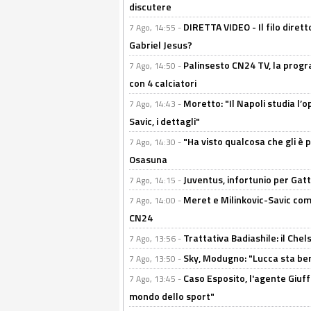
discutere
DIRETTA VIDEO - Il filo dirett
7 Ago, 14:55 -
Gabriel Jesus?
Palinsesto CN24 TV, la progr
7 Ago, 14:50 -
con 4 calciatori
Moretto: "Il Napoli studia l’o
7 Ago, 14:43 -
Savic, i dettagli"
"Ha visto qualcosa che gli è 
7 Ago, 14:30 -
Osasuna
Juventus, infortunio per Gatti
7 Ago, 14:15 -
Meret e Milinkovic-Savic come
7 Ago, 14:00 -
CN24
Trattativa Badiashile: il Chel
7 Ago, 13:56 -
Sky, Modugno: "Lucca sta ben
7 Ago, 13:50 -
Caso Esposito, l'agente Giuff
7 Ago, 13:45 -
mondo dello sport"