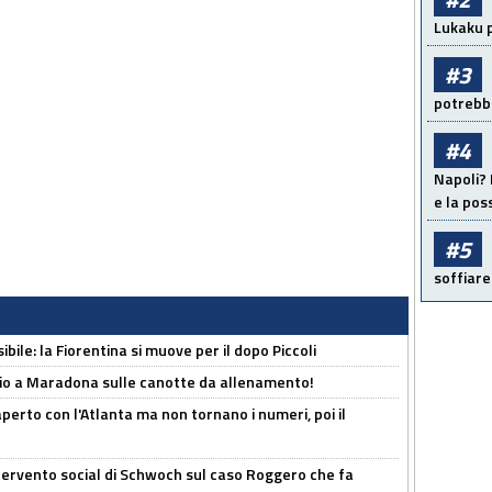
Lukaku p
#3
potrebbe
#4
Napoli? 
e la pos
#5
soffiare
ibile: la Fiorentina si muove per il dopo Piccoli
o a Maradona sulle canotte da allenamento!
erto con l'Atlanta ma non tornano i numeri, poi il
ntervento social di Schwoch sul caso Roggero che fa