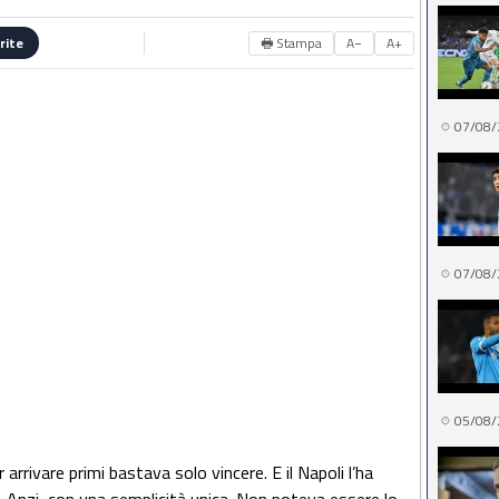
🖶 Stampa
A−
A+
rite
07/08/
07/08/
05/08/
arrivare primi bastava solo vincere. E il Napoli l’ha