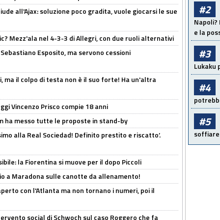
#2
de all'Ajax: soluzione poco gradita, vuole giocarsi le sue
Napoli? 
e la pos
? Mezz'ala nel 4-3-3 di Allegri, con due ruoli alternativi
#3
a Sebastiano Esposito, ma servono cessioni
Lukaku p
, ma il colpo di testa non è il suo forte! Ha un'altra
#4
potrebbe
ggi Vincenzo Prisco compie 18 anni
#5
 ha messo tutte le proposte in stand-by
soffiare
imo alla Real Sociedad! Definito prestito e riscatto’.
ibile: la Fiorentina si muove per il dopo Piccoli
o a Maradona sulle canotte da allenamento!
erto con l'Atlanta ma non tornano i numeri, poi il
ntervento social di Schwoch sul caso Roggero che fa