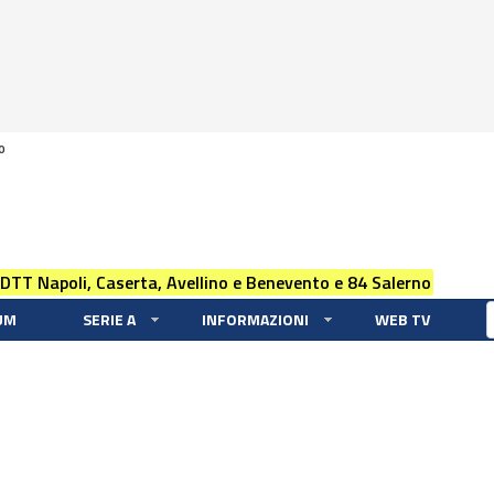
0
 DTT Napoli, Caserta, Avellino e Benevento e 84 Salerno
UM
SERIE A
INFORMAZIONI
WEB TV