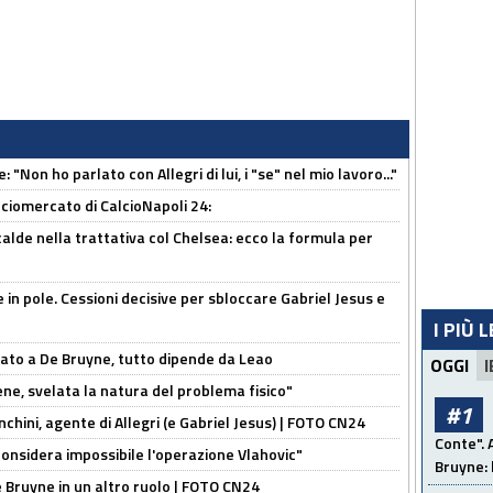
 "Non ho parlato con Allegri di lui, i "se" nel mio lavoro..."
ciomercato di CalcioNapoli 24:
calde nella trattativa col Chelsea: ecco la formula per
e in pole. Cessioni decisive per sbloccare Gabriel Jesus e
I PIÙ 
sato a De Bruyne, tutto dipende da Leao
OGGI
I
e, svelata la natura del problema fisico"
#1
chini, agente di Allegri (e Gabriel Jesus) | FOTO CN24
Conte". 
considera impossibile l'operazione Vlahovic"
Bruyne: 
De Bruyne in un altro ruolo | FOTO CN24