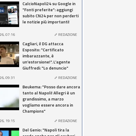
CalcioNapoli24 su Google in
"Fonti preferite": aggiungi
subito CN24 per non perderti
le notizie più importanti!
26, 07:16
REDAZIONE
Cagliari, il DG attacca
Esposito: "Certificato
imbarazzante, è
un'estorsione!". L'agente
Giuffredi: "Lo denuncio"
26, 09:31
REDAZIONE
Beukema: "Posso dare ancora
tanto al Napoli! Allegri è un
grandissimo, a marzo
vogliamo essere ancora in
Champions"
26, 19:15
REDAZIONE
Del Genio: "Napoli tira la
corda anche per gli esuberi,