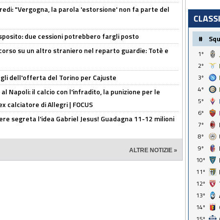
redi: "Vergogna, la parola 'estorsione' non fa parte del
CLASS
sposito: due cessioni potrebbero fargli posto
#
Sq
 corso su un altro straniero nel reparto guardie: Totè e
1º
2º
gli dell'offerta del Torino per Cajuste
3º
4º
 Napoli: il calcio con l'infradito, la punizione per le
5º
ex calciatore di Allegri | FOCUS
6º
nere segreta l'idea Gabriel Jesus! Guadagna 11-12 milioni
7º
8º
9º
ALTRE NOTIZIE »
10º
11º
12º
13º
14º
15º