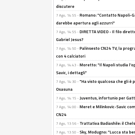
discutere
Romano: "Contatto Napoli-Gabr
7 Ago, 14:55 -
darebbe apertura agli azzurri"
DIRETTA VIDEO - Il filo dirett
7 Ago, 14:55 -
Gabriel Jesus?
Palinsesto CN24 TV, la progr
7 Ago, 14:50 -
con 4 calciatori
Moretto: "Il Napoli studia l’o
7 Ago, 14:43 -
Savic, i dettagli"
"Ha visto qualcosa che gli è 
7 Ago, 14:30 -
Osasuna
Juventus, infortunio per Gatti
7 Ago, 14:15 -
Meret e Milinkovic-Savic come
7 Ago, 14:00 -
CN24
Trattativa Badiashile: il Chel
7 Ago, 13:56 -
Sky, Modugno: "Lucca sta ben
7 Ago, 13:50 -