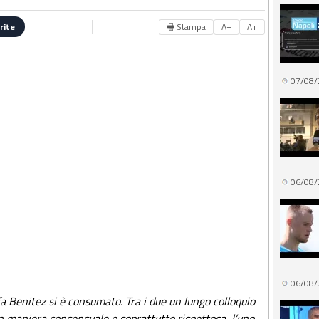
🖶 Stampa
A−
A+
rite
07/08/
06/08/
06/08/
fa Benitez si è consumato. Tra i due un lungo colloquio
 in maniera consensuale e soprattutto rispettosa, l’uno