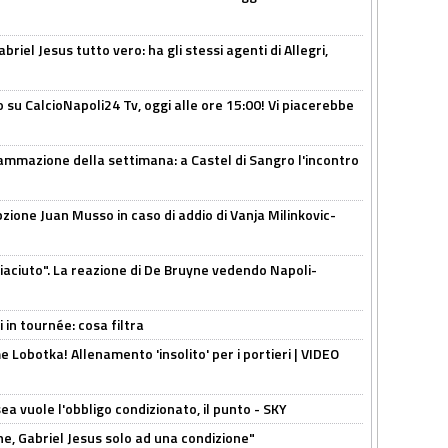
iel Jesus tutto vero: ha gli stessi agenti di Allegri,
o su CalcioNapoli24 Tv, oggi alle ore 15:00! Vi piacerebbe
ammazione della settimana: a Castel di Sangro l'incontro
pzione Juan Musso in caso di addio di Vanja Milinkovic-
piaciuto". La reazione di De Bruyne vedendo Napoli-
 in tournée: cosa filtra
 Lobotka! Allenamento 'insolito' per i portieri | VIDEO
sea vuole l'obbligo condizionato, il punto - SKY
e, Gabriel Jesus solo ad una condizione"