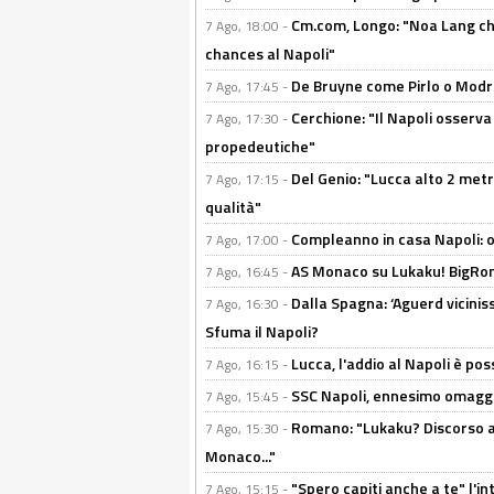
Cm.com, Longo: "Noa Lang chiu
7 Ago, 18:00 -
chances al Napoli"
De Bruyne come Pirlo o Modric
7 Ago, 17:45 -
Cerchione: "Il Napoli osserv
7 Ago, 17:30 -
propedeutiche"
Del Genio: "Lucca alto 2 metri
7 Ago, 17:15 -
qualità"
Compleanno in casa Napoli: o
7 Ago, 17:00 -
AS Monaco su Lukaku! BigRom
7 Ago, 16:45 -
Dalla Spagna: ‘Aguerd viciniss
7 Ago, 16:30 -
Sfuma il Napoli?
Lucca, l'addio al Napoli è poss
7 Ago, 16:15 -
SSC Napoli, ennesimo omaggi
7 Ago, 15:45 -
Romano: "Lukaku? Discorso ap
7 Ago, 15:30 -
Monaco..."
"Spero capiti anche a te" l'i
7 Ago, 15:15 -