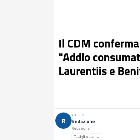
Il CDM conferma 
"Addio consumato
Laurentiis e Beni
AUTORE
R
Redazione
Redazione
Tutti gli articoli →