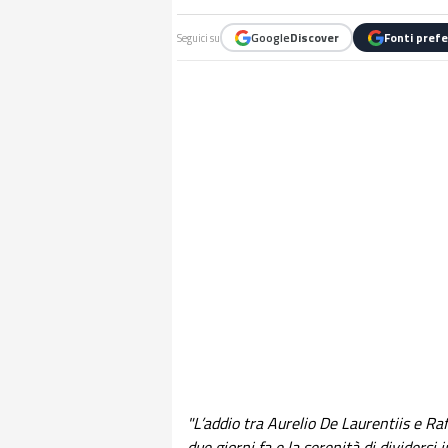
Google
Discover
Fonti prefe
Seguici su
"L’addio tra Aurelio De Laurentiis e Ra
due giorni fa e la serenità di dividersi