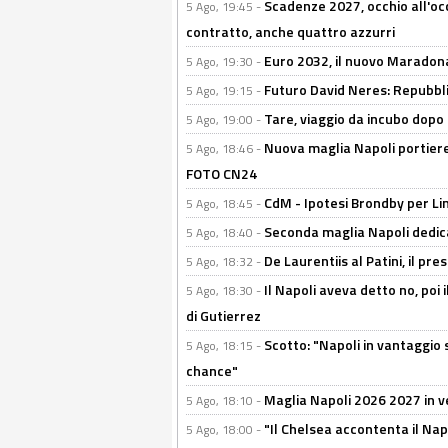
Scadenze 2027, occhio all'occ
5 Ago, 19:45 -
contratto, anche quattro azzurri
Euro 2032, il nuovo Maradon
5 Ago, 19:30 -
Futuro David Neres: Repubbli
5 Ago, 19:15 -
Tare, viaggio da incubo dopo i 
5 Ago, 19:00 -
Nuova maglia Napoli portiere
5 Ago, 18:46 -
FOTO CN24
CdM - Ipotesi Brondby per Li
5 Ago, 18:45 -
Seconda maglia Napoli dedica
5 Ago, 18:40 -
De Laurentiis al Patini, il 
5 Ago, 18:32 -
Il Napoli aveva detto no, poi 
5 Ago, 18:30 -
di Gutierrez
Scotto: "Napoli in vantaggio
5 Ago, 18:15 -
chance"
Maglia Napoli 2026 2027 in ve
5 Ago, 18:10 -
"Il Chelsea accontenta il Napol
5 Ago, 18:00 -