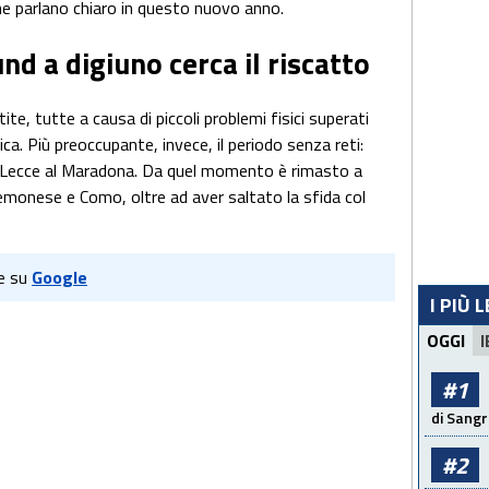
che parlano chiaro in questo nuovo anno.
nd a digiuno cerca il riscatto
te, tutte a causa di piccoli problemi fisici superati
ca. Più preoccupante, invece, il periodo senza reti:
 il Lecce al Maradona. Da quel momento è rimasto a
remonese e Como, oltre ad aver saltato la sfida col
e su
Google
I PIÙ 
OGGI
I
#1
di Sangr
#2