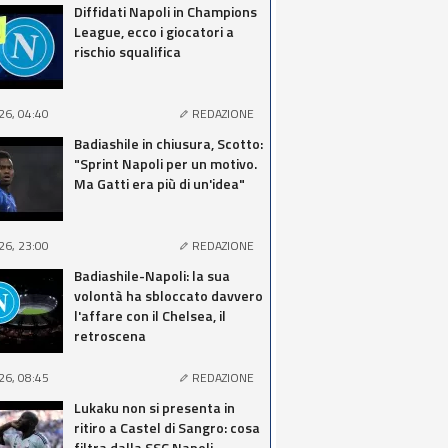
Diffidati Napoli in Champions
League, ecco i giocatori a
rischio squalifica
26, 04:40
REDAZIONE
Badiashile in chiusura, Scotto:
"Sprint Napoli per un motivo.
Ma Gatti era più di un'idea"
26, 23:00
REDAZIONE
Badiashile-Napoli: la sua
volontà ha sbloccato davvero
l'affare con il Chelsea, il
retroscena
26, 08:45
REDAZIONE
Lukaku non si presenta in
ritiro a Castel di Sangro: cosa
filtra dalla SSC Napoli