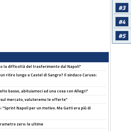
#3
#4
#5
to la difficoltà del trasferimento dal Napoli"
un ritiro lungo a Castel di Sangro? Il sindaco Caruso:
olto basso, abituiamoci ad una cosa con Allegri"
 è sul mercato, valuteremo le offerte"
: "Sprint Napoli per un motivo. Ma Gatti era più di
arametro zero: le ultime