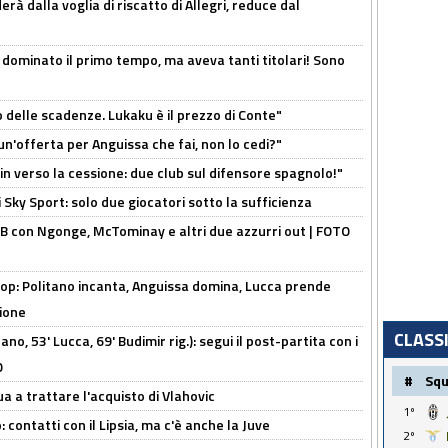
à dalla voglia di riscatto di Allegri, reduce dal
 dominato il primo tempo, ma aveva tanti titolari! Sono
o delle scadenze. Lukaku è il prezzo di Conte"
un'offerta per Anguissa che fai, non lo cedi?"
n verso la cessione: due club sul difensore spagnolo!"
 Sky Sport: solo due giocatori sotto la sufficienza
 con Ngonge, McTominay e altri due azzurri out | FOTO
op: Politano incanta, Anguissa domina, Lucca prende
zione
CLASS
no, 53' Lucca, 69' Budimir rig.): segui il post-partita con i
O
#
Sq
ua a trattare l'acquisto di Vlahovic
1º
 contatti con il Lipsia, ma c'è anche la Juve
2º