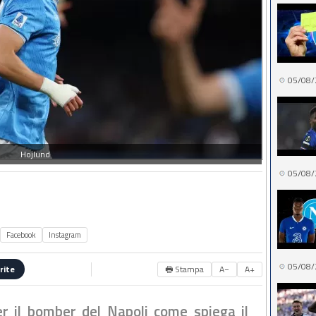
05/08/
Hojlund
05/08/
Facebook
Instagram
05/08/
🖶 Stampa
A−
A+
rite
 il bomber del Napoli come spiega il