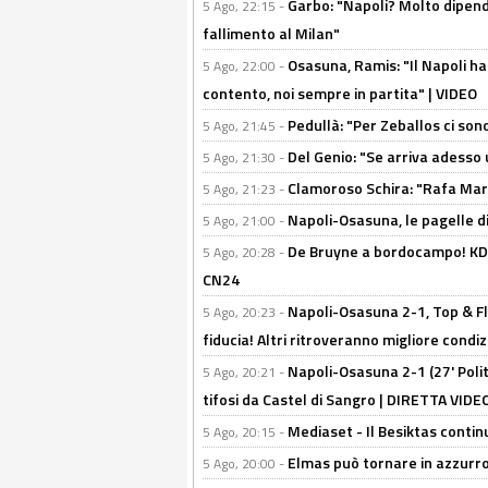
Garbo: "Napoli? Molto dipender
5 Ago, 22:15 -
fallimento al Milan"
Osasuna, Ramis: "Il Napoli ha
5 Ago, 22:00 -
contento, noi sempre in partita" | VIDEO
Pedullà: "Per Zeballos ci son
5 Ago, 21:45 -
Del Genio: "Se arriva adesso 
5 Ago, 21:30 -
Clamoroso Schira: "Rafa Mari
5 Ago, 21:23 -
Napoli-Osasuna, le pagelle di
5 Ago, 21:00 -
De Bruyne a bordocampo! KDB
5 Ago, 20:28 -
CN24
Napoli-Osasuna 2-1, Top & Fl
5 Ago, 20:23 -
fiducia! Altri ritroveranno migliore condi
Napoli-Osasuna 2-1 (27' Polita
5 Ago, 20:21 -
tifosi da Castel di Sangro | DIRETTA VIDE
Mediaset - Il Besiktas contin
5 Ago, 20:15 -
Elmas può tornare in azzurro:
5 Ago, 20:00 -