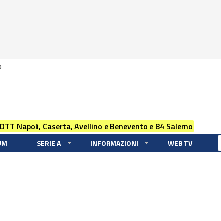
0
 DTT Napoli, Caserta, Avellino e Benevento e 84 Salerno
UM
SERIE A
INFORMAZIONI
WEB TV