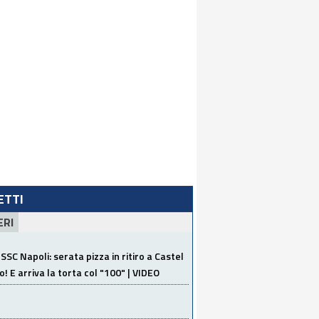
LETTI
ERI
SSC Napoli: serata pizza in ritiro a Castel
o! E arriva la torta col "100" | VIDEO