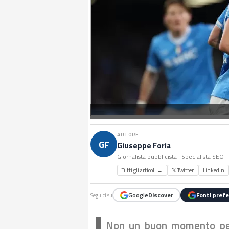
AUTORE
GF
Giuseppe Foria
Giornalista pubblicista · Specialista SEO
Tutti gli articoli →
𝕏 Twitter
LinkedIn
Google
Discover
Fonti prefe
Seguici su
Non un buon momento per