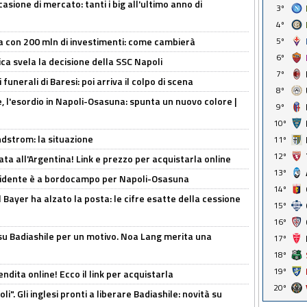
asione di mercato: tanti i big all'ultimo anno di
3º
4º
5º
a con 200 mln di investimenti: come cambierà
6º
ca svela la decisione della SSC Napoli
7º
funerali di Baresi: poi arriva il colpo di scena
8º
, l'esordio in Napoli-Osasuna: spunta un nuovo colore |
9º
10º
ndstrom: la situazione
11º
12º
ta all'Argentina! Link e prezzo per acquistarla online
13º
presidente è a bordocampo per Napoli-Osasuna
14º
il Bayer ha alzato la posta: le cifre esatte della cessione
15º
16º
 su Badiashile per un motivo. Noa Lang merita una
17º
18º
19º
ndita online! Ecco il link per acquistarla
20º
i". Gli inglesi pronti a liberare Badiashile: novità su