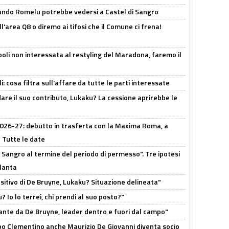
ando Romelu potrebbe vedersi a Castel di Sangro
l'area Q8 o diremo ai tifosi che il Comune ci frena!
oli non interessata al restyling del Maradona, faremo il
 cosa filtra sull'affare da tutte le parti interessate
are il suo contributo, Lukaku? La cessione aprirebbe le
 2026-27: debutto in trasferta con la Maxima Roma, a
 Tutte le date
 Sangro al termine del periodo di permesso". Tre ipotesi
tlanta
tivo di De Bruyne, Lukaku? Situazione delineata"
? Io lo terrei, chi prendi al suo posto?"
ante da De Bruyne, leader dentro e fuori dal campo"
dopo Clementino anche Maurizio De Giovanni diventa socio