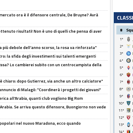
l mercato ora è il difensore centrale, De Bruyne? Avrà
CLASS
#
Sq
ttenuto risultati! Non è uno di quelli che pensa di aver
1º
2º
a più debole dell'anno scorso, la rosa va rinforzata"
3º
ro: la sfida degli investimenti sui talenti emergenti
4º
uissa? Lo cambierei subito con un centrocampista della
5º
6º
 è chiaro: dopo Gutierrez, via anche un altro calciatore"
7º
8º
'annuncio di Malagò: "Coordinerà i progetti dei giovani"
9º
erica all'Arabia, quanti club vogliono Big Rom
10º
 Arabia. Se arriva questo difensore, Buongiorno non vede
11º
12º
 popolari nel nuovo Maradona, ecco quando
13º
14º