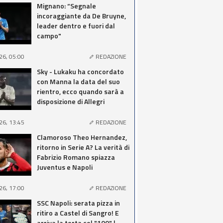
Mignano: “Segnale
incoraggiante da De Bruyne,
leader dentro e fuori dal
campo"
26, 05:00
REDAZIONE
Sky - Lukaku ha concordato
con Manna la data del suo
rientro, ecco quando sarà a
disposizione di Allegri
26, 13:45
REDAZIONE
Clamoroso Theo Hernandez,
ritorno in Serie A? La verità di
Fabrizio Romano spiazza
Juventus e Napoli
26, 17:00
REDAZIONE
SSC Napoli: serata pizza in
ritiro a Castel di Sangro! E
arriva la torta col "100" |