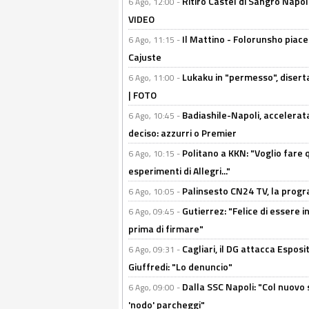
Ritiro Castel di Sangro Napo
6 Ago, 12:00 -
VIDEO
Il Mattino - Folorunsho piace
6 Ago, 11:15 -
Cajuste
Lukaku in "permesso", diserta
6 Ago, 11:00 -
| FOTO
Badiashile-Napoli, accelerata
6 Ago, 10:45 -
deciso: azzurri o Premier
Politano a KKN: "Voglio fare qu
6 Ago, 10:15 -
esperimenti di Allegri..."
Palinsesto CN24 TV, la prog
6 Ago, 10:05 -
Gutierrez: "Felice di essere 
6 Ago, 09:45 -
prima di firmare"
Cagliari, il DG attacca Espos
6 Ago, 09:31 -
Giuffredi: "Lo denuncio"
Dalla SSC Napoli: "Col nuovo
6 Ago, 09:00 -
'nodo' parcheggi"