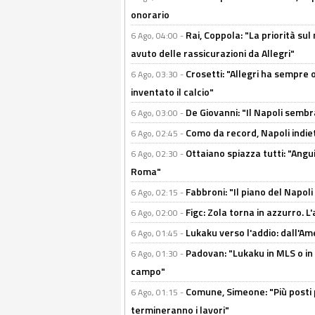
onorario
Rai, Coppola: "La priorità su
6 Ago, 04:00 -
avuto delle rassicurazioni da Allegri"
Crosetti: "Allegri ha sempre o
6 Ago, 03:30 -
inventato il calcio"
De Giovanni: "Il Napoli sembr
6 Ago, 03:00 -
Como da record, Napoli indiet
6 Ago, 02:45 -
Ottaiano spiazza tutti: "Ang
6 Ago, 02:30 -
Roma"
Fabbroni: "Il piano del Napoli
6 Ago, 02:15 -
Figc: Zola torna in azzurro. L
6 Ago, 02:00 -
Lukaku verso l'addio: dall'Am
6 Ago, 01:45 -
Padovan: "Lukaku in MLS o in
6 Ago, 01:30 -
campo"
Comune, Simeone: "Più posti
6 Ago, 01:15 -
termineranno i lavori"