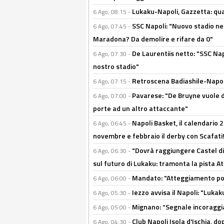
Lukaku-Napoli, Gazzetta: qu
6 Ago, 08:15 -
SSC Napoli: "Nuovo stadio nel
6 Ago, 07:45 -
Maradona? Da demolire e rifare da 0"
De Laurentiis netto: "SSC Nap
6 Ago, 07:30 -
nostro stadio"
Retroscena Badiashile-Napoli:
6 Ago, 07:15 -
Pavarese: "De Bruyne vuole d
6 Ago, 07:00 -
porte ad un altro attaccante"
Napoli Basket, il calendario
6 Ago, 06:45 -
novembre e febbraio il derby con Scafati!
"Dovrà raggiungere Castel di
6 Ago, 06:30 -
sul futuro di Lukaku: tramonta la pista A
Mandato: "Atteggiamento posi
6 Ago, 06:00 -
Iezzo avvisa il Napoli: "Lukaku
6 Ago, 05:30 -
Mignano: “Segnale incoraggi
6 Ago, 05:00 -
Club Napoli Isola d'Ischia, 
6 Ago, 04:30 -