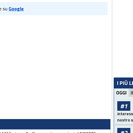
e su
Google
I PIÙ 
OGGI
I
#1
interess
nostro s
#2