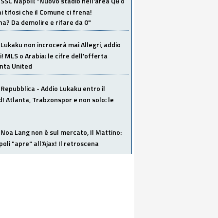
SSC Napoli: "Nuovo stadio nell'area Q8 o
i tifosi che il Comune ci frena!
a? Da demolire e rifare da 0"
Lukaku non incrocerà mai Allegri, addio
i! MLS o Arabia: le cifre dell'offerta
anta United
Repubblica - Addio Lukaku entro il
 Atlanta, Trabzonspor e non solo: le
Noa Lang non è sul mercato, Il Mattino:
poli "apre" all'Ajax! Il retroscena