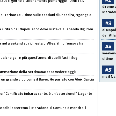
li 2026, giorno 7: allenamento pomeriggio | DIRETTA
diremo a
Maradon
 al Torino! Le ultime sulle cessioni di Cheddira, Ngonge e
#3
 il ritiro del Napoli: ecco dove si stava allenando Big Rom
al Napol
dell'Atl
 nel weekend su richiesta di Allegri! Il difensore ha
#4
weekend!
alche gol in più quest'anno, di quelli facili! Sugli
ultime
#5
rammazione della settimana: cosa vedere oggi?
ma il Na
in un grande club come il Bayer. Ho parlato con Aleix Garcia
ito: "Certificato imbarazzante, è un'estorsione!". L'agente
 stadio lasceremo il Maradona! Il Comune dimentica il