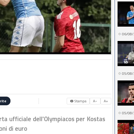
06/08/
05/08/
🖶 Stampa
A−
A+
rite
05/08/
rta ufficiale dell'Olympiacos per Kostas
oni di euro