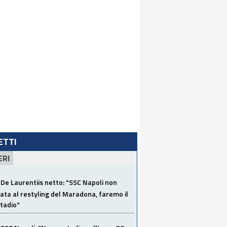
LETTI
ERI
De Laurentiis netto: "SSC Napoli non
ata al restyling del Maradona, faremo il
tadio"