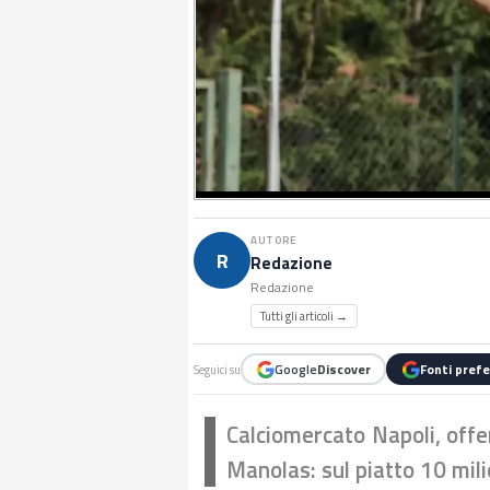
AUTORE
R
Redazione
Redazione
Tutti gli articoli →
Google
Discover
Fonti prefe
Seguici su
Calciomercato Napoli, offe
Manolas: sul piatto 10 mili