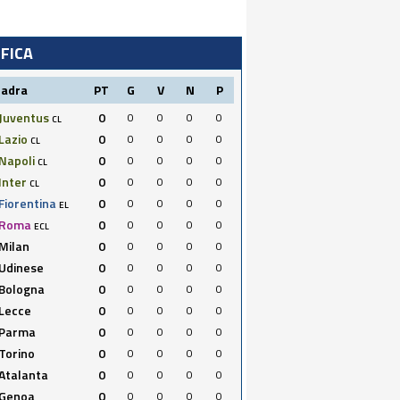
IFICA
uadra
PT
G
V
N
P
Juventus
0
0
0
0
0
CL
Lazio
0
0
0
0
0
CL
Napoli
0
0
0
0
0
CL
Inter
0
0
0
0
0
CL
Fiorentina
0
0
0
0
0
EL
Roma
0
0
0
0
0
ECL
Milan
0
0
0
0
0
Udinese
0
0
0
0
0
Bologna
0
0
0
0
0
Lecce
0
0
0
0
0
Parma
0
0
0
0
0
Torino
0
0
0
0
0
Atalanta
0
0
0
0
0
Genoa
0
0
0
0
0