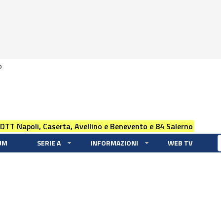
0
 DTT Napoli, Caserta, Avellino e Benevento e 84 Salerno
UM
SERIE A
INFORMAZIONI
WEB TV