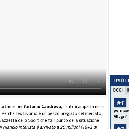
I PIÙ 
OGGI
I
#1
portante per
Antonio Candreva
, centrocampista della
permanen
è? Perchè l'ex Livorno è un pezzo pregiato del mercato,
Allegri"
Gazzetta dello Sport che fa il punto della situazione
Il rilancio interista è arrivato a 20 milioni (18+2 di
#2