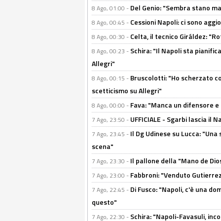
Del Genio: "Sembra stano ma è 
8 Ago, 01:00 -
Cessioni Napoli: ci sono agg
8 Ago, 00:45 -
Celta, il tecnico Giráldez: "
8 Ago, 00:30 -
Schira: "Il Napoli sta pianifi
8 Ago, 00:23 -
Allegri"
Bruscolotti: "Ho scherzato co
8 Ago, 00:15 -
scetticismo su Allegri"
Fava: "Manca un difensore e u
8 Ago, 00:00 -
UFFICIALE - Sgarbi lascia il 
7 Ago, 23:50 -
Il Dg Udinese su Lucca: "Una 
7 Ago, 23:45 -
scena"
Il pallone della "Mano de Dio
7 Ago, 23:30 -
Fabbroni: "Venduto Gutierrez
7 Ago, 23:00 -
Di Fusco: "Napoli, c'è una d
7 Ago, 22:45 -
questo"
Schira: "Napoli-Favasuli, in
7 Ago, 22:30 -