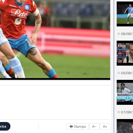
08/08/
06/08/
07/08/
🖶 Stampa
A−
A+
rite