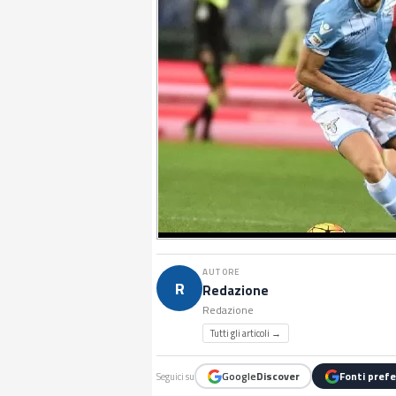
AUTORE
R
Redazione
Redazione
Tutti gli articoli →
Google
Discover
Fonti prefe
Seguici su