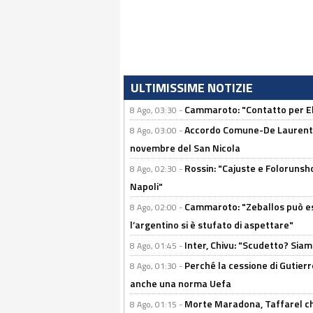
ULTIMISSIME NOTIZIE
Cammaroto: "Contatto per Elm
8 Ago, 03:30 -
Accordo Comune-De Laurentiis
8 Ago, 03:00 -
novembre del San Nicola
Rossin: "Cajuste e Folorunsh
8 Ago, 02:30 -
Napoli"
Cammaroto: "Zeballos può esse
8 Ago, 02:00 -
l’argentino si è stufato di aspettare"
Inter, Chivu: "Scudetto? Siam
8 Ago, 01:45 -
Perché la cessione di Gutierre
8 Ago, 01:30 -
anche una norma Uefa
Morte Maradona, Taffarel cho
8 Ago, 01:15 -