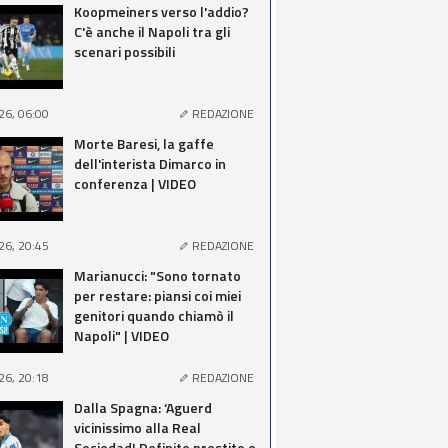
Koopmeiners verso l'addio?
C'è anche il Napoli tra gli
scenari possibili
26, 06:00
REDAZIONE
Morte Baresi, la gaffe
dell'interista Dimarco in
conferenza | VIDEO
26, 20:45
REDAZIONE
Marianucci: "Sono tornato
per restare: piansi coi miei
genitori quando chiamò il
Napoli" | VIDEO
26, 20:18
REDAZIONE
Dalla Spagna: ‘Aguerd
vicinissimo alla Real
Sociedad! Definito prestito e