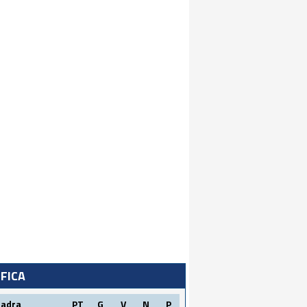
IFICA
uadra
PT
G
V
N
P