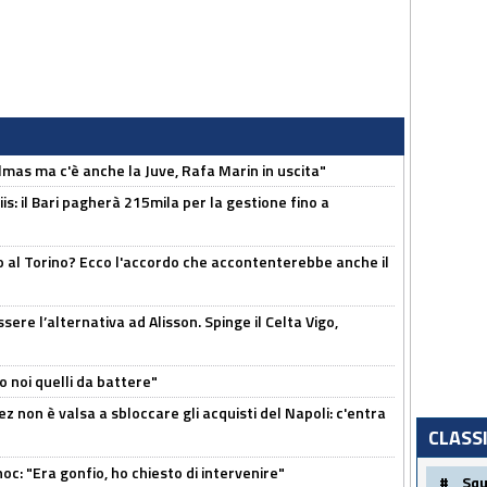
as ma c'è anche la Juve, Rafa Marin in uscita"
: il Bari pagherà 215mila per la gestione fino a
o al Torino? Ecco l'accordo che accontenterebbe anche il
re l’alternativa ad Alisson. Spinge il Celta Vigo,
o noi quelli da battere"
z non è valsa a sbloccare gli acquisti del Napoli: c'entra
CLASS
c: "Era gonfio, ho chiesto di intervenire"
#
Sq