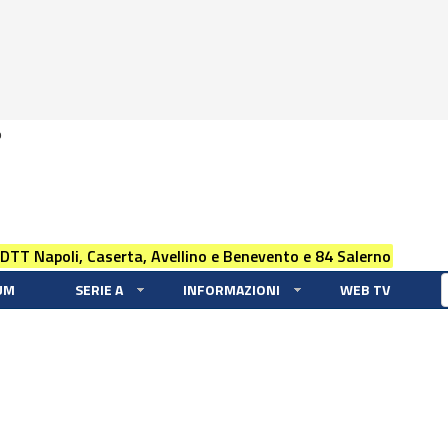
0
 DTT Napoli, Caserta, Avellino e Benevento e 84 Salerno
UM
SERIE A
INFORMAZIONI
WEB TV