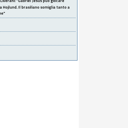
Liverani: "Gabriel Jesus può giocare
a Hojlund. Il brasiliano somiglia tanto a
ne"