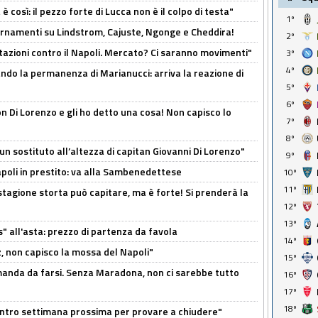
così: il pezzo forte di Lucca non è il colpo di testa"
1º
iornamenti su Lindstrom, Cajuste, Ngonge e Cheddira!
2º
Rotazioni contro il Napoli. Mercato? Ci saranno movimenti"
3º
4º
cando la permanenza di Marianucci: arriva la reazione di
5º
6º
n Di Lorenzo e gli ho detto una cosa! Non capisco lo
7º
8º
n sostituto all’altezza di capitan Giovanni Di Lorenzo"
9º
Napoli in prestito: va alla Sambenedettese
10º
11º
stagione storta può capitare, ma è forte! Si prenderà la
12º
13º
s" all'asta: prezzo di partenza da favola
14º
, non capisco la mossa del Napoli"
15º
omanda da farsi. Senza Maradona, non ci sarebbe tutto
16º
17º
18º
contro settimana prossima per provare a chiudere"