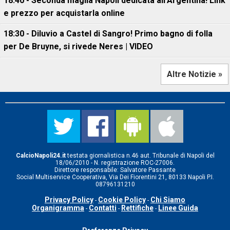
18:40 - Seconda maglia Napoli dedicata all'Argentina! Link
e prezzo per acquistarla online
18:30 - Diluvio a Castel di Sangro! Primo bagno di folla
per De Bruyne, si rivede Neres | VIDEO
Altre Notizie »
CalcioNapoli24.it
testata giornalistica n.46 aut. Tribunale di Napoli del
18/06/2010 - N. registrazione ROC-27006.
Direttore responsabile: Salvatore Passante
Social Multiservice Cooperativa, Via Dei Fiorentini 21, 80133 Napoli P.I.
08796131210
Privacy Policy
Cookie Policy
Chi Siamo
-
-
Organigramma
Contatti
Rettifiche
Linee Guida
-
-
-