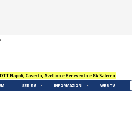
0
 DTT Napoli, Caserta, Avellino e Benevento e 84 Salerno
UM
SERIE A
INFORMAZIONI
WEB TV