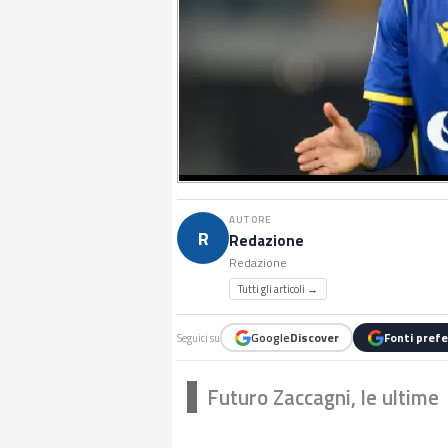
AUTORE
R
Redazione
Redazione
Tutti gli articoli →
Google
Discover
Fonti prefe
Seguici su
Futuro Zaccagni, le ultime