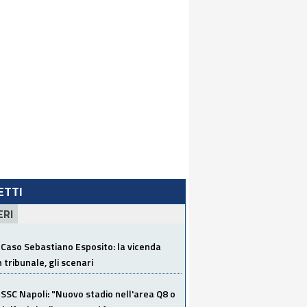
LETTI
ERI
Caso Sebastiano Esposito: la vicenda
n tribunale, gli scenari
SSC Napoli: "Nuovo stadio nell'area Q8 o