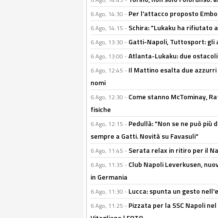
Per l'attacco proposto Embolo
6 Ago, 14:30 -
Schira: "Lukaku ha rifiutato 
6 Ago, 14:15 -
Gatti-Napoli, Tuttosport: gli
6 Ago, 13:30 -
Atlanta-Lukaku: due ostacoli
6 Ago, 13:00 -
Il Mattino esalta due azzurri 
6 Ago, 12:45 -
nomi
Come stanno McTominay, Rafa 
6 Ago, 12:30 -
fisiche
Pedullà: "Non se ne può più de
6 Ago, 12:15 -
sempre a Gatti. Novità su Favasuli"
Serata relax in ritiro per il N
6 Ago, 11:45 -
Club Napoli Leverkusen, nuovo
6 Ago, 11:35 -
in Germania
Lucca: spunta un gesto nell'
6 Ago, 11:30 -
Pizzata per la SSC Napoli nel 
6 Ago, 11:25 -
Vitagliano | FOTO