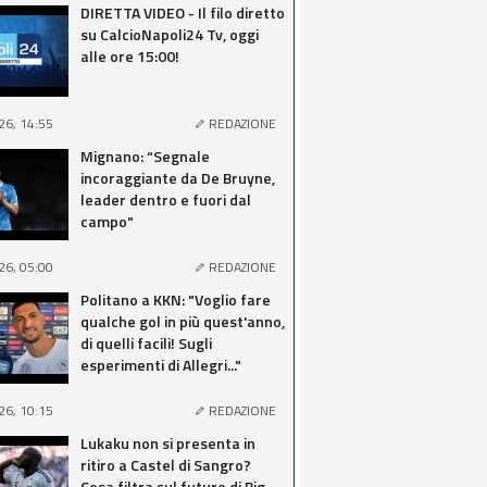
DIRETTA VIDEO - Il filo diretto
su CalcioNapoli24 Tv, oggi
alle ore 15:00!
26, 14:55
REDAZIONE
Mignano: “Segnale
incoraggiante da De Bruyne,
leader dentro e fuori dal
campo"
26, 05:00
REDAZIONE
Politano a KKN: "Voglio fare
qualche gol in più quest'anno,
di quelli facili! Sugli
esperimenti di Allegri..."
26, 10:15
REDAZIONE
Lukaku non si presenta in
ritiro a Castel di Sangro?
Cosa filtra sul futuro di Big