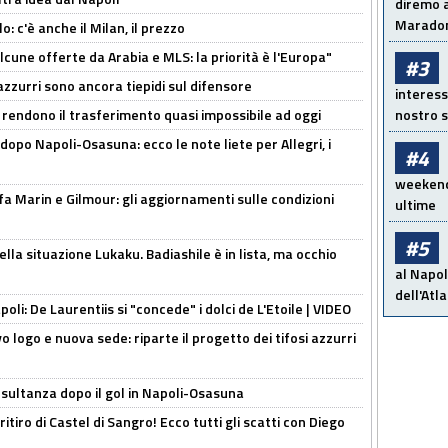
diremo a
Maradon
: c'è anche il Milan, il prezzo
alcune offerte da Arabia e MLS: la priorità è l'Europa"
#3
 azzurri sono ancora tiepidi sul difensore
interess
 rendono il trasferimento quasi impossibile ad oggi
nostro s
dopo Napoli-Osasuna: ecco le note liete per Allegri, i
#4
weekend!
Marin e Gilmour: gli aggiornamenti sulle condizioni
ultime
#5
lla situazione Lukaku. Badiashile è in lista, ma occhio
al Napol
dell'Atl
apoli: De Laurentiis si "concede" i dolci de L'Etoile | VIDEO
 logo e nuova sede: riparte il progetto dei tifosi azzurri
esultanza dopo il gol in Napoli-Osasuna
ritiro di Castel di Sangro! Ecco tutti gli scatti con Diego