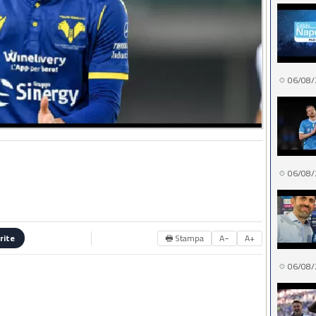
06/08/
06/08/
🖶 Stampa
A−
A+
rite
06/08/