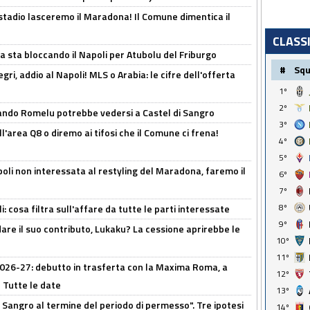
 stadio lasceremo il Maradona! Il Comune dimentica il
CLASS
a sta bloccando il Napoli per Atubolu del Friburgo
#
Sq
ri, addio al Napoli! MLS o Arabia: le cifre dell'offerta
1º
2º
ando Romelu potrebbe vedersi a Castel di Sangro
3º
l'area Q8 o diremo ai tifosi che il Comune ci frena!
4º
5º
oli non interessata al restyling del Maradona, faremo il
6º
7º
8º
 cosa filtra sull'affare da tutte le parti interessate
9º
are il suo contributo, Lukaku? La cessione aprirebbe le
10º
11º
 2026-27: debutto in trasferta con la Maxima Roma, a
12º
 Tutte le date
13º
 Sangro al termine del periodo di permesso". Tre ipotesi
14º