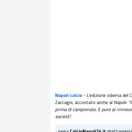
Napoli calcio
- L'edizione odierna del C
Zaccagni, accostato anche al Napoli:
"I
prima di campionato. E pure al rinnovo 
società".
segui
CalcioNapoli24.it
direttament