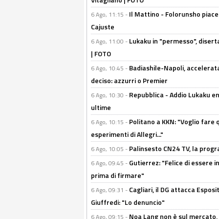
Il Mattino - Folorunsho piace
6 Ago, 11:15 -
Cajuste
Lukaku in "permesso", diserta
6 Ago, 11:00 -
| FOTO
Badiashile-Napoli, accelerata
6 Ago, 10:45 -
deciso: azzurri o Premier
Repubblica - Addio Lukaku en
6 Ago, 10:30 -
ultime
Politano a KKN: "Voglio fare qu
6 Ago, 10:15 -
esperimenti di Allegri..."
Palinsesto CN24 TV, la prog
6 Ago, 10:05 -
Gutierrez: "Felice di essere 
6 Ago, 09:45 -
prima di firmare"
Cagliari, il DG attacca Espos
6 Ago, 09:31 -
Giuffredi: "Lo denuncio"
Noa Lang non è sul mercato, Il
6 Ago, 09:15 -