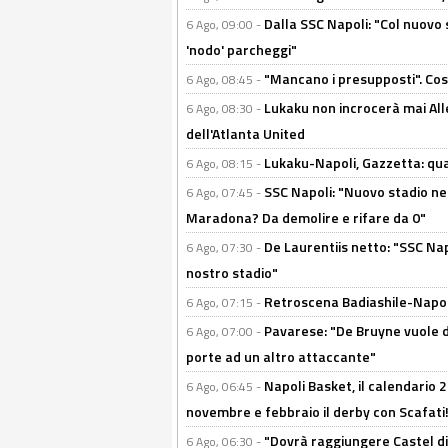
Dalla SSC Napoli: "Col nuovo
6 Ago, 09:00 -
'nodo' parcheggi"
"Mancano i presupposti". Cos
6 Ago, 08:45 -
Lukaku non incrocerà mai Alleg
6 Ago, 08:30 -
dell'Atlanta United
Lukaku-Napoli, Gazzetta: qu
6 Ago, 08:15 -
SSC Napoli: "Nuovo stadio nel
6 Ago, 07:45 -
Maradona? Da demolire e rifare da 0"
De Laurentiis netto: "SSC Nap
6 Ago, 07:30 -
nostro stadio"
Retroscena Badiashile-Napoli:
6 Ago, 07:15 -
Pavarese: "De Bruyne vuole d
6 Ago, 07:00 -
porte ad un altro attaccante"
Napoli Basket, il calendario
6 Ago, 06:45 -
novembre e febbraio il derby con Scafati!
"Dovrà raggiungere Castel di
6 Ago, 06:30 -