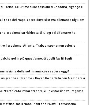
 al Torino! Le ultime sulle cessioni di Cheddira, Ngonge e
 il ritiro del Napoli: ecco dove si stava allenando Big Rom
 nel weekend su richiesta di Allegri! Il difensore ha
tro il weekend! Atlanta, Trabzonspor e non solo: le
alche gol in più quest'anno, di quelli facili! Sugli
rammazione della settimana: cosa vedere oggi?
in un grande club come il Bayer. Ho parlato con Aleix Garcia
ito: "Certificato imbarazzante, è un'estorsione!". L'agente
 Mattino: ma il Napoli "apre" all'Ajax! Il retroscena