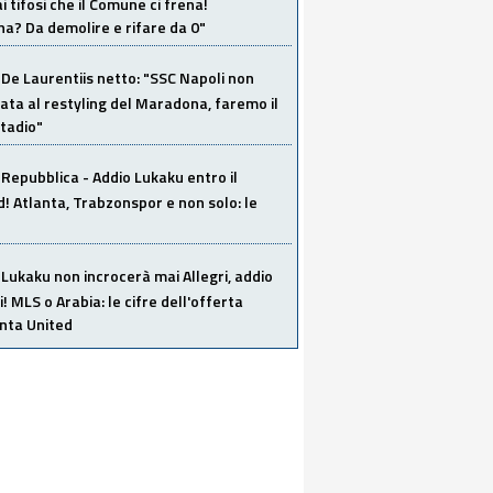
i tifosi che il Comune ci frena!
a? Da demolire e rifare da 0"
De Laurentiis netto: "SSC Napoli non
ata al restyling del Maradona, faremo il
tadio"
Repubblica - Addio Lukaku entro il
 Atlanta, Trabzonspor e non solo: le
Lukaku non incrocerà mai Allegri, addio
i! MLS o Arabia: le cifre dell'offerta
anta United