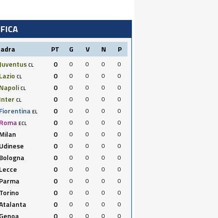
IFICA
uadra
PT
G
V
N
P
Juventus
0
0
0
0
0
CL
Lazio
0
0
0
0
0
CL
Napoli
0
0
0
0
0
CL
Inter
0
0
0
0
0
CL
Fiorentina
0
0
0
0
0
EL
Roma
0
0
0
0
0
ECL
Milan
0
0
0
0
0
Udinese
0
0
0
0
0
Bologna
0
0
0
0
0
Lecce
0
0
0
0
0
Parma
0
0
0
0
0
Torino
0
0
0
0
0
Atalanta
0
0
0
0
0
Genoa
0
0
0
0
0