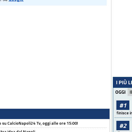
I PIÙ 
OGGI
I
#1
finisce i
o su CalcioNapoli24 Tv, oggi alle ore 15:00!
#2
ltra idea dal Napoli