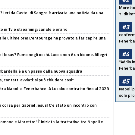
Moretto:
Ieri da Castel di Sangro è arrivata una notizia da una
Yildirim"
#3
o in Tv e streaming: canale e orario
conferma
elle ultime ore! L'entourage ha provato a far capire una
Fenerb
#4
el Jesus? Fumo negli occhi. Lucca non è un bidone. Allegri
"Addio i
Fenerba
bardella è a un passo dalla nuova squadra
#5
, contatti avviati: si può chiudere così"
 tra Napoli e Fenerbahce! A Lukaku contratto fino al 2028
Napoli p
solo pr
 corsa per Gabriel Jesus! C'è stato un incontro con
mano e Moretto: "È iniziata la trattativa tra Napoli e