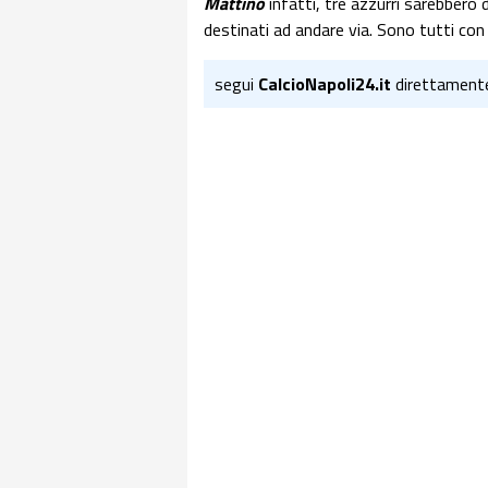
Mattino
infatti, tre azzurri sarebbero 
destinati ad andare via. Sono tutti con
segui
CalcioNapoli24.it
direttament