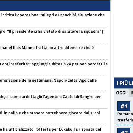
 critica l’operazione: “Allegri e Branchini, situazione che
ro: "Il presidente ci ha vietato di salutare la squadra" |
mane! Il ds Manna tratta un altro difensore che è
Fonti preferite": aggiungi subito CN24 per non perderti le
ammazione della settimana: Napoli-Celta Vigo dalle
I PIÙ 
OGGI
I
çe, siamo ai dettagli: l'agente a Castel di Sangro per
#1
li in palla e che stasera potrebbero giocare dal 1' col
Romano: 
trasfer
 ha ufficializzato l'offerta per Lukaku, la risposta del
#2