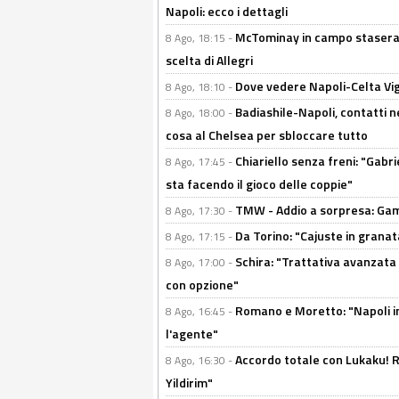
Napoli: ecco i dettagli
McTominay in campo stasera? 
8 Ago, 18:15 -
scelta di Allegri
Dove vedere Napoli-Celta Vig
8 Ago, 18:10 -
Badiashile-Napoli, contatti n
8 Ago, 18:00 -
cosa al Chelsea per sbloccare tutto
Chiariello senza freni: "Gabri
8 Ago, 17:45 -
sta facendo il gioco delle coppie"
TMW - Addio a sorpresa: Gam
8 Ago, 17:30 -
Da Torino: "Cajuste in granata
8 Ago, 17:15 -
Schira: "Trattativa avanzata
8 Ago, 17:00 -
con opzione"
Romano e Moretto: "Napoli in
8 Ago, 16:45 -
l'agente"
Accordo totale con Lukaku! Ro
8 Ago, 16:30 -
Yildirim"