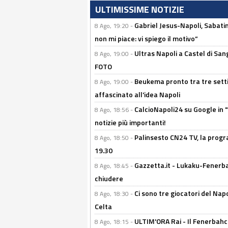
ULTIMISSIME NOTIZIE
Gabriel Jesus-Napoli, Sabatini
8 Ago, 19:20 -
non mi piace: vi spiego il motivo”
Ultras Napoli a Castel di Sang
8 Ago, 19:00 -
FOTO
Beukema pronto tra tre setti
8 Ago, 19:00 -
affascinato all'idea Napoli
CalcioNapoli24 su Google in "
8 Ago, 18:56 -
notizie più importanti!
Palinsesto CN24 TV, la progr
8 Ago, 18:50 -
19.30
Gazzetta.it - Lukaku-Fenerbah
8 Ago, 18:45 -
chiudere
Ci sono tre giocatori del Napo
8 Ago, 18:30 -
Celta
ULTIM'ORA Rai - Il Fenerbahce
8 Ago, 18:15 -