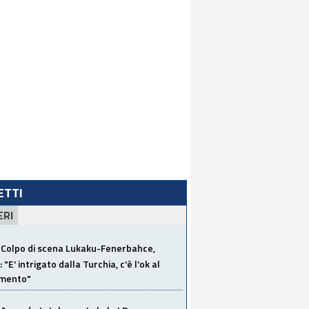
LETTI
ERI
Colpo di scena Lukaku-Fenerbahce,
"E' intrigato dalla Turchia, c'è l'ok al
imento"