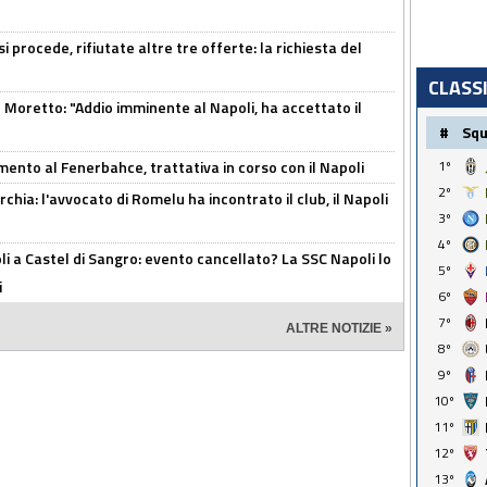
 procede, rifiutate altre tre offerte: la richiesta del
CLASS
Moretto: "Addio imminente al Napoli, ha accettato il
#
Sq
mento al Fenerbahce, trattativa in corso con il Napoli
1º
2º
hia: l'avvocato di Romelu ha incontrato il club, il Napoli
3º
4º
 a Castel di Sangro: evento cancellato? La SSC Napoli lo
5º
i
6º
7º
ALTRE NOTIZIE »
8º
9º
10º
11º
12º
13º