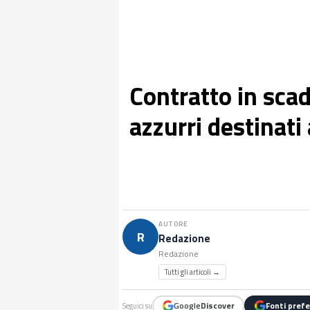
Contratto in sca
azzurri destinati
AUTORE
R
Redazione
Redazione
Tutti gli articoli →
Google
Discover
Fonti prefe
Seguici su