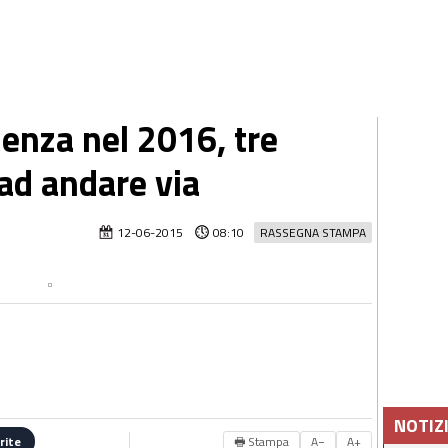
denza nel 2016, tre
 ad andare via
12-06-2015
08:10
RASSEGNA STAMPA
NOTIZ
🖶 Stampa
A−
A+
rite