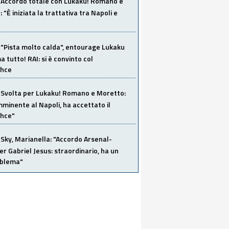
Accordo totale con Lukaku! Romano e
 "È iniziata la trattativa tra Napoli e
"Pista molto calda", entourage Lukaku
 tutto! RAI: si è convinto col
ahce
Svolta per Lukaku! Romano e Moretto:
mminente al Napoli, ha accettato il
hce"
Sky, Marianella: "Accordo Arsenal-
er Gabriel Jesus: straordinario, ha un
oblema"