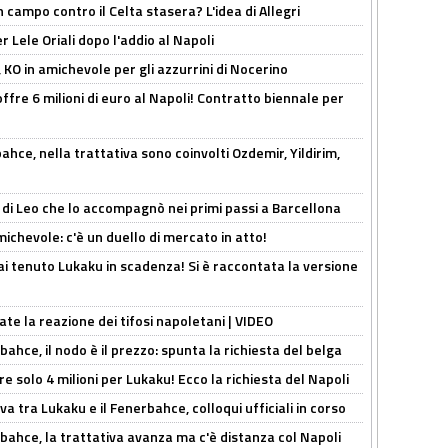
 campo contro il Celta stasera? L'idea di Allegri
 Lele Oriali dopo l'addio al Napoli
 KO in amichevole per gli azzurrini di Nocerino
offre 6 milioni di euro al Napoli! Contratto biennale per
hce, nella trattativa sono coinvolti Ozdemir, Yildirim,
 di Leo che lo accompagnò nei primi passi a Barcellona
ichevole: c'è un duello di mercato in atto!
i tenuto Lukaku in scadenza! Si è raccontata la versione
ate la reazione dei tifosi napoletani | VIDEO
ahce, il nodo è il prezzo: spunta la richiesta del belga
re solo 4 milioni per Lukaku! Ecco la richiesta del Napoli
a tra Lukaku e il Fenerbahce, colloqui ufficiali in corso
bahce, la trattativa avanza ma c'è distanza col Napoli