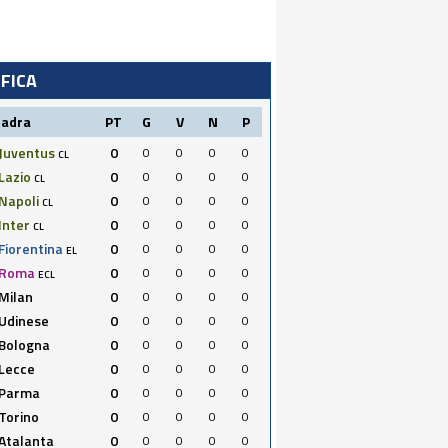
IFICA
uadra
PT
G
V
N
P
Juventus
0
0
0
0
0
CL
Lazio
0
0
0
0
0
CL
Napoli
0
0
0
0
0
CL
Inter
0
0
0
0
0
CL
Fiorentina
0
0
0
0
0
EL
Roma
0
0
0
0
0
ECL
Milan
0
0
0
0
0
Udinese
0
0
0
0
0
Bologna
0
0
0
0
0
Lecce
0
0
0
0
0
Parma
0
0
0
0
0
Torino
0
0
0
0
0
Atalanta
0
0
0
0
0