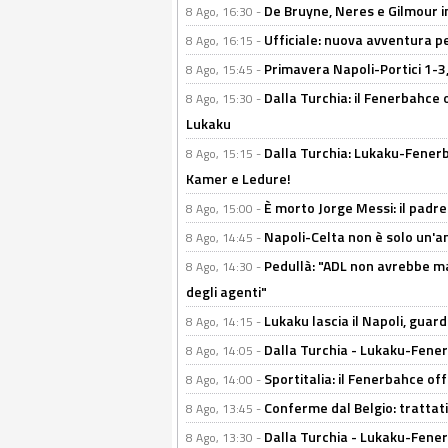
De Bruyne, Neres e Gilmour in
8 Ago, 16:30 -
Ufficiale: nuova avventura per
8 Ago, 16:15 -
Primavera Napoli-Portici 1-3,
8 Ago, 15:45 -
Dalla Turchia: il Fenerbahce 
8 Ago, 15:30 -
Lukaku
Dalla Turchia: Lukaku-Fenerba
8 Ago, 15:15 -
Kamer e Ledure!
È morto Jorge Messi: il padre
8 Ago, 15:00 -
Napoli-Celta non è solo un'am
8 Ago, 14:45 -
Pedullà: "ADL non avrebbe ma
8 Ago, 14:30 -
degli agenti"
Lukaku lascia il Napoli, guard
8 Ago, 14:15 -
Dalla Turchia - Lukaku-Fenerb
8 Ago, 14:05 -
Sportitalia: il Fenerbahce off
8 Ago, 14:00 -
Conferme dal Belgio: trattativ
8 Ago, 13:45 -
Dalla Turchia - Lukaku-Fener
8 Ago, 13:30 -