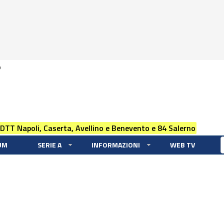
0
 DTT Napoli, Caserta, Avellino e Benevento e 84 Salerno
UM
SERIE A
INFORMAZIONI
WEB TV