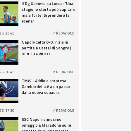
Il Dg Udinese su Lucca: "Una
stagione storta può capitare,
ma è forte! Si prenderà la
scena"
26, 23:45
REDAZIONE
Napoli-Celta 0-0, inizia la
partita a Castel di Sangro |
DIRETTA VIDEO
26, 20:45
REDAZIONE
TMW - Addio a sorpresa:
Gambardella è a un passo
dalla nuova squadra
26, 17:30
REDAZIONE
SSC Napoli, ennesimo
omaggio a Maradona sulle
canotte da allenamento!