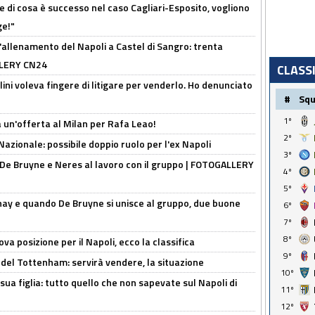
 di cosa è successo nel caso Cagliari-Esposito, vogliono
ge!"
'allenamento del Napoli a Castel di Sangro: trenta
ALLERY CN24
CLASS
lini voleva fingere di litigare per venderlo. Ho denunciato
#
Sq
1º
 un'offerta al Milan per Rafa Leao!
2º
Nazionale: possibile doppio ruolo per l'ex Napoli
3º
 De Bruyne e Neres al lavoro con il gruppo | FOTOGALLERY
4º
5º
nay e quando De Bruyne si unisce al gruppo, due buone
6º
7º
8º
a posizione per il Napoli, ecco la classifica
9º
 del Tottenham: servirà vendere, la situazione
10º
sua figlia: tutto quello che non sapevate sul Napoli di
11º
12º