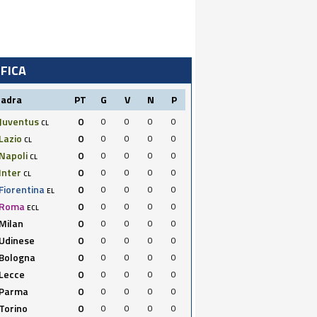
IFICA
uadra
PT
G
V
N
P
Juventus
0
0
0
0
0
CL
Lazio
0
0
0
0
0
CL
Napoli
0
0
0
0
0
CL
Inter
0
0
0
0
0
CL
Fiorentina
0
0
0
0
0
EL
Roma
0
0
0
0
0
ECL
Milan
0
0
0
0
0
Udinese
0
0
0
0
0
Bologna
0
0
0
0
0
Lecce
0
0
0
0
0
Parma
0
0
0
0
0
Torino
0
0
0
0
0