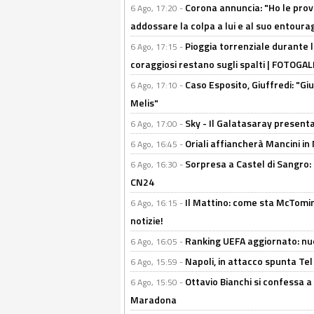
Corona annuncia: "Ho le prove
6 Ago, 17:20 -
addossare la colpa a lui e al suo entoura
Pioggia torrenziale durante l
6 Ago, 17:15 -
coraggiosi restano sugli spalti | FOTOG
Caso Esposito, Giuffredi: "Giu
6 Ago, 17:10 -
Melis"
Sky - Il Galatasaray presenta
6 Ago, 17:00 -
Oriali affiancherà Mancini in 
6 Ago, 16:45 -
Sorpresa a Castel di Sangro:
6 Ago, 16:30 -
CN24
Il Mattino: come sta McTomi
6 Ago, 16:15 -
notizie!
Ranking UEFA aggiornato: nuov
6 Ago, 16:05 -
Napoli, in attacco spunta Tel
6 Ago, 15:59 -
Ottavio Bianchi si confessa a 
6 Ago, 15:50 -
Maradona