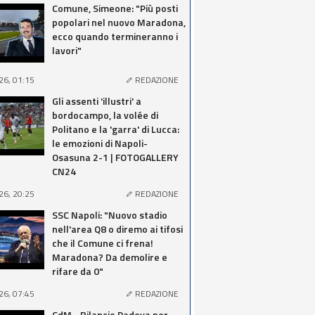
Comune, Simeone: "Più posti
popolari nel nuovo Maradona,
ecco quando termineranno i
lavori"
26, 01:15
REDAZIONE
Gli assenti 'illustri' a
bordocampo, la volée di
Politano e la 'garra' di Lucca:
le emozioni di Napoli-
Osasuna 2-1 | FOTOGALLERY
CN24
26, 20:25
REDAZIONE
SSC Napoli: "Nuovo stadio
nell'area Q8 o diremo ai tifosi
che il Comune ci frena!
Maradona? Da demolire e
rifare da 0"
26, 07:45
REDAZIONE
CdM - Rilancio Padova per