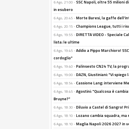
SSC Napoli, oltre 55 milioni d
6 Ago, 21:00 -
in esubero
Morte Baresi, la gaffe dell'i
6 Ago, 20:45 -
Champions League, tutti i ris
6 Ago, 20:15 -
DIRETTA VIDEO - Speciale Cal
6 Ago, 19:55 -
lista: le ultime
Addio a Pippo Marchioro! SSC N
6 Ago, 19:45 -
cordoglio"
Palinsesto CN24 TV, la prog
6 Ago, 19:40 -
DAZN, Giustiniani: "Vi spiego 
6 Ago, 19:00 -
Cassione Lang: interviene Me
6 Ago, 18:54 -
Agostini: "Qualcosa è cambiat
6 Ago, 18:45 -
Bruyne?"
Diluvio a Castel di Sangro! P
6 Ago, 18:30 -
Lozano cambia squadra, ma re
6 Ago, 18:10 -
Maglia Napoli 2026 2027 in ve
6 Ago, 18:10 -