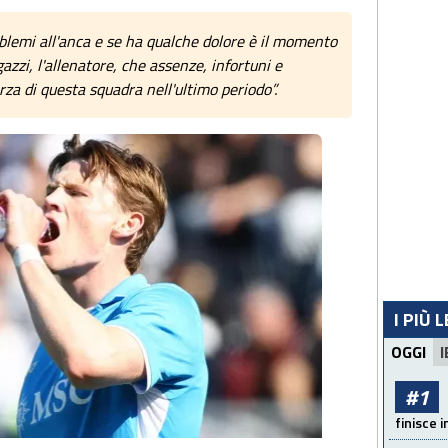
lemi all'anca e se ha qualche dolore è il momento
agazzi, l'allenatore, che assenze, infortuni e
za di questa squadra nell'ultimo periodo”.
I PIÙ 
OGGI
I
#1
finisce i