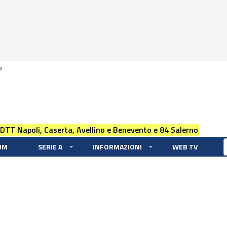
0
 DTT Napoli, Caserta, Avellino e Benevento e 84 Salerno
UM
SERIE A
INFORMAZIONI
WEB TV