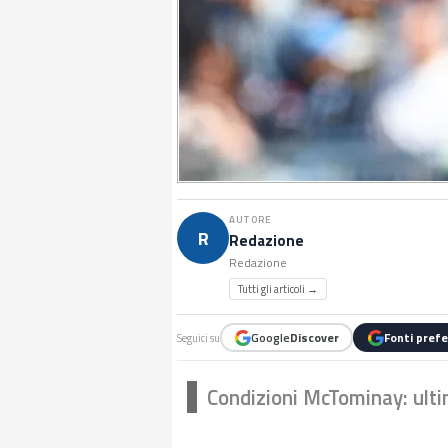
AUTORE
R
Redazione
Redazione
Tutti gli articoli →
Google
Discover
Fonti prefe
Seguici su
Condizioni McTominay: ult