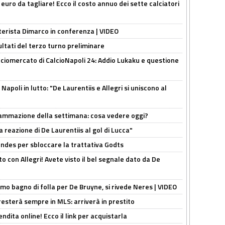
i euro da tagliare! Ecco il costo annuo dei sette calciatori
nterista Dimarco in conferenza | VIDEO
ultati del terzo turno preliminare
ciomercato di CalcioNapoli 24: Addio Lukaku e questione
apoli in lutto: "De Laurentiis e Allegri si uniscono al
rammazione della settimana: cosa vedere oggi?
la reazione di De Laurentiis al gol di Lucca"
ndes per sbloccare la trattativa Godts
o con Allegri! Avete visto il bel segnale dato da De
rimo bagno di folla per De Bruyne, si rivede Neres | VIDEO
sterà sempre in MLS: arriverà in prestito
ndita online! Ecco il link per acquistarla