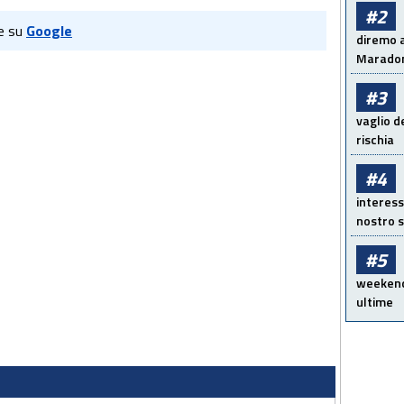
#2
e su
Google
diremo a
Maradon
#3
vaglio d
rischia
#4
interess
nostro s
#5
weekend!
ultime