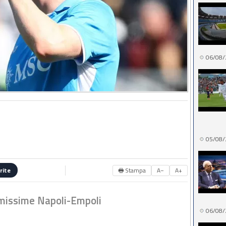
06/08/
05/08/
🖶 Stampa
A−
A+
rite
imissime Napoli-Empoli
06/08/