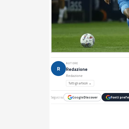
AUTORE
R
Redazione
Redazione
Tutti gli articoli →
Google
Discover
Fonti prefe
Seguici su