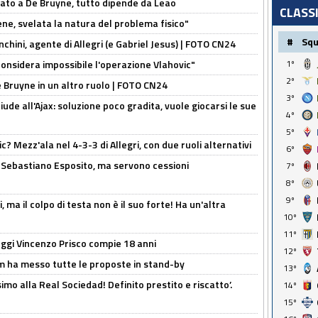
sato a De Bruyne, tutto dipende da Leao
CLASS
e, svelata la natura del problema fisico"
#
Sq
chini, agente di Allegri (e Gabriel Jesus) | FOTO CN24
considera impossibile l'operazione Vlahovic"
1º
2º
De Bruyne in un altro ruolo | FOTO CN24
3º
de all'Ajax: soluzione poco gradita, vuole giocarsi le sue
4º
5º
? Mezz'ala nel 4-3-3 di Allegri, con due ruoli alternativi
6º
a Sebastiano Esposito, ma servono cessioni
7º
8º
9º
, ma il colpo di testa non è il suo forte! Ha un'altra
10º
11º
ggi Vincenzo Prisco compie 18 anni
12º
 ha messo tutte le proposte in stand-by
13º
imo alla Real Sociedad! Definito prestito e riscatto’.
14º
15º