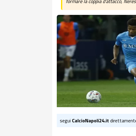
formare la coppia d’attacco, Neres
segui
CalcioNapoli24.it
direttament