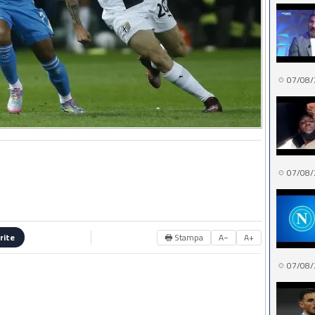
07/08/
07/08/
🖶 Stampa
A−
A+
rite
07/08/