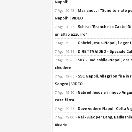
Napoli"
Marianucci: "Sono tornato per
7 Ago, 20:18 -
Napoli" | VIDEO
Schira: "Branchini a Castel Di
7 Ago, 20:15 -
un altro azzurro"
Gabriel Jesus-Napoli, l'agente:
7 Ago, 19:55 -
DIRETTA VIDEO - Speciale Cal
7 Ago, 19:55 -
SKY - Badiashile-Napoli, ore 
7 Ago, 19:45 -
chiudere
SSC Napoli, Allegri on fire in 
7 Ago, 19:43 -
Sangro | VIDEO
Gabriel Jesus e rinnovo Angui
7 Ago, 19:30 -
cosa filtra
Dove vedere Napoli-Celta Vig
7 Ago, 19:15 -
Rai - Ajax per Lang, Badiashil
7 Ago, 19:00 -
Vicario