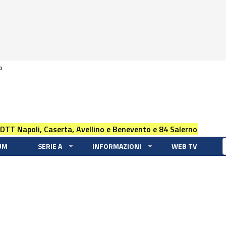
0
 DTT Napoli, Caserta, Avellino e Benevento e 84 Salerno
UM
SERIE A
INFORMAZIONI
WEB TV