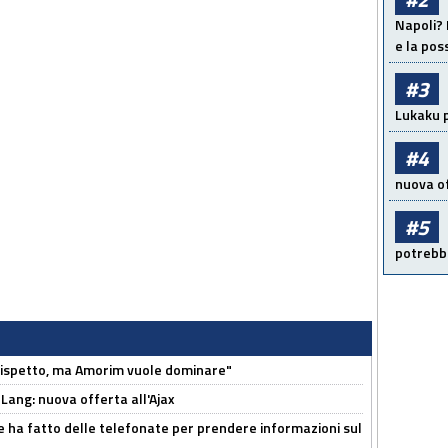
Napoli? 
e la pos
#3
Lukaku p
#4
nuova of
#5
potrebbe
o rispetto, ma Amorim vuole dominare"
 Lang: nuova offerta all'Ajax
e ha fatto delle telefonate per prendere informazioni sul