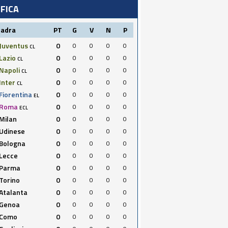
IFICA
uadra
PT
G
V
N
P
Juventus
0
0
0
0
0
CL
Lazio
0
0
0
0
0
CL
Napoli
0
0
0
0
0
CL
Inter
0
0
0
0
0
CL
Fiorentina
0
0
0
0
0
EL
Roma
0
0
0
0
0
ECL
Milan
0
0
0
0
0
Udinese
0
0
0
0
0
Bologna
0
0
0
0
0
Lecce
0
0
0
0
0
Parma
0
0
0
0
0
Torino
0
0
0
0
0
Atalanta
0
0
0
0
0
Genoa
0
0
0
0
0
Como
0
0
0
0
0