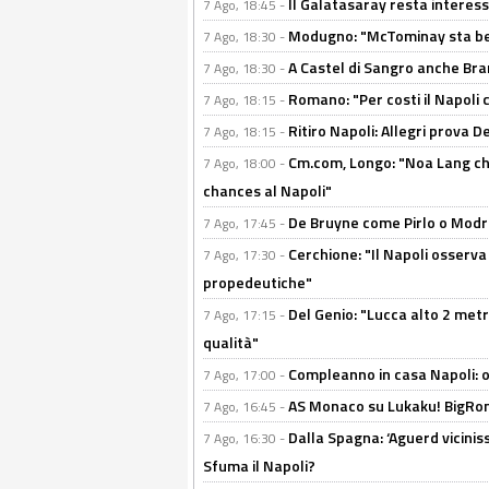
Il Galatasaray resta interes
7 Ago, 18:45 -
Modugno: "McTominay sta ben
7 Ago, 18:30 -
A Castel di Sangro anche Bran
7 Ago, 18:30 -
Romano: "Per costi il Napoli 
7 Ago, 18:15 -
Ritiro Napoli: Allegri prova 
7 Ago, 18:15 -
Cm.com, Longo: "Noa Lang chiu
7 Ago, 18:00 -
chances al Napoli"
De Bruyne come Pirlo o Modric
7 Ago, 17:45 -
Cerchione: "Il Napoli osserv
7 Ago, 17:30 -
propedeutiche"
Del Genio: "Lucca alto 2 metri
7 Ago, 17:15 -
qualità"
Compleanno in casa Napoli: o
7 Ago, 17:00 -
AS Monaco su Lukaku! BigRom
7 Ago, 16:45 -
Dalla Spagna: ‘Aguerd viciniss
7 Ago, 16:30 -
Sfuma il Napoli?