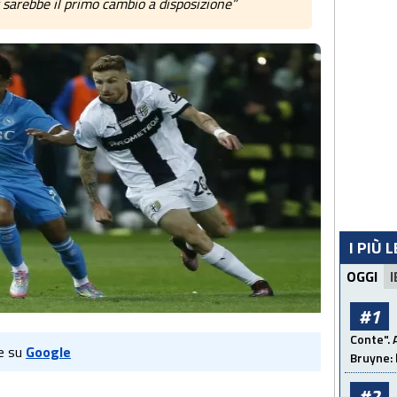
 sarebbe il primo cambio a disposizione”
I PIÙ 
OGGI
I
#1
Conte". 
e su
Google
Bruyne: 
#2