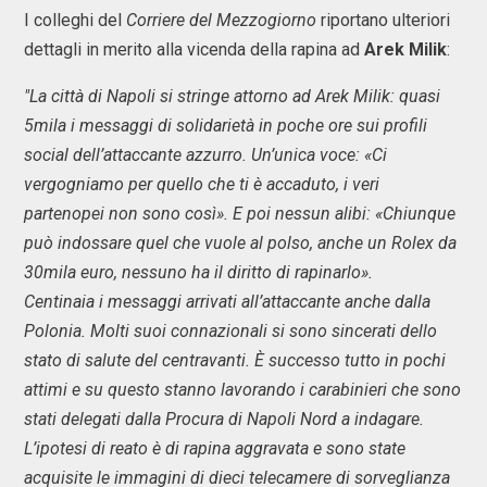
I colleghi del
Corriere del Mezzogiorno
riportano ulteriori
dettagli in merito alla vicenda della rapina ad
Arek Milik
:
"La città di Napoli si stringe attorno ad Arek Milik: quasi
5mila i messaggi di solidarietà in poche ore sui profili
social dell’attaccante azzurro. Un’unica voce: «Ci
vergogniamo per quello che ti è accaduto, i veri
partenopei non sono così». E poi nessun alibi: «Chiunque
può indossare quel che vuole al polso, anche un Rolex da
30mila euro, nessuno ha il diritto di rapinarlo».
Centinaia i messaggi arrivati all’attaccante anche dalla
Polonia. Molti suoi connazionali si sono sincerati dello
stato di salute del centravanti. È successo tutto in pochi
attimi e su questo stanno lavorando i carabinieri che sono
stati delegati dalla Procura di Napoli Nord a indagare.
L’ipotesi di reato è di rapina aggravata e sono state
acquisite le immagini di dieci telecamere di sorveglianza