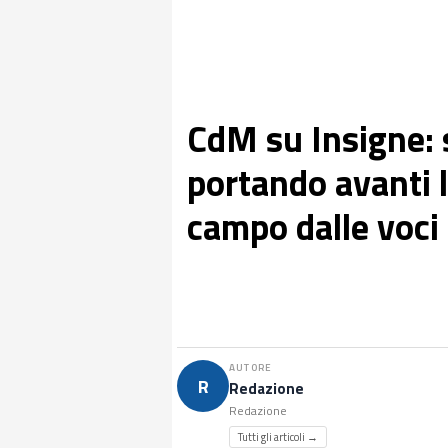
CdM su Insigne: 
portando avanti l
campo dalle voci
AUTORE
R
Redazione
Redazione
Tutti gli articoli →