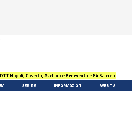
0
 DTT Napoli, Caserta, Avellino e Benevento e 84 Salerno
UM
SERIE A
INFORMAZIONI
WEB TV