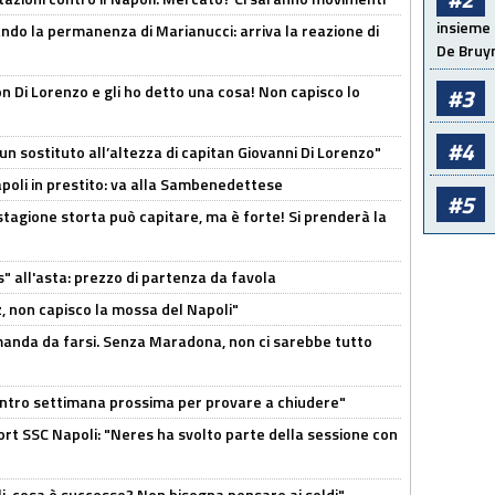
insieme 
cando la permanenza di Marianucci: arriva la reazione di
De Bruy
n Di Lorenzo e gli ho detto una cosa! Non capisco lo
#3
#4
n sostituto all’altezza di capitan Giovanni Di Lorenzo"
Napoli in prestito: va alla Sambenedettese
#5
stagione storta può capitare, ma è forte! Si prenderà la
s" all'asta: prezzo di partenza da favola
, non capisco la mossa del Napoli"
omanda da farsi. Senza Maradona, non ci sarebbe tutto
contro settimana prossima per provare a chiudere"
port SSC Napoli: "Neres ha svolto parte della sessione con
li, cosa è successo? Non bisogna pensare ai soldi"