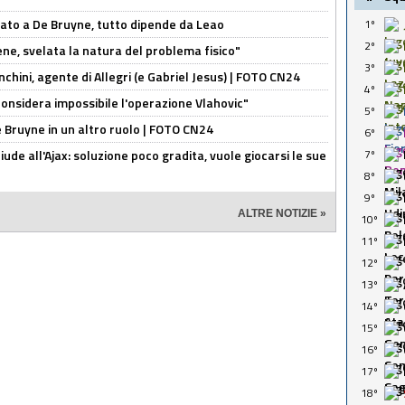
sato a De Bruyne, tutto dipende da Leao
1º
2º
e, svelata la natura del problema fisico"
3º
chini, agente di Allegri (e Gabriel Jesus) | FOTO CN24
4º
considera impossibile l'operazione Vlahovic"
5º
De Bruyne in un altro ruolo | FOTO CN24
6º
de all'Ajax: soluzione poco gradita, vuole giocarsi le sue
7º
8º
9º
ALTRE NOTIZIE »
10º
11º
12º
13º
14º
15º
16º
17º
18º