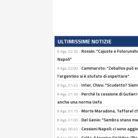
ULTIMISSIME NOTIZIE
Rossin: "Cajuste e Folorunsh
8 Ago, 02:30 -
Napoli"
Cammaroto: "Zeballos può esse
8 Ago, 02:00 -
l’argentino si è stufato di aspettare"
Inter, Chivu: "Scudetto? Siam
8 Ago, 01:45 -
Perché la cessione di Gutierre
8 Ago, 01:30 -
anche una norma Uefa
Morte Maradona, Taffarel cho
8 Ago, 01:15 -
Del Genio: "Sembra stano ma è 
8 Ago, 01:00 -
Cessioni Napoli: ci sono agg
8 Ago, 00:45 -
Celta, il tecnico Giráldez: "
8 Ago, 00:30 -