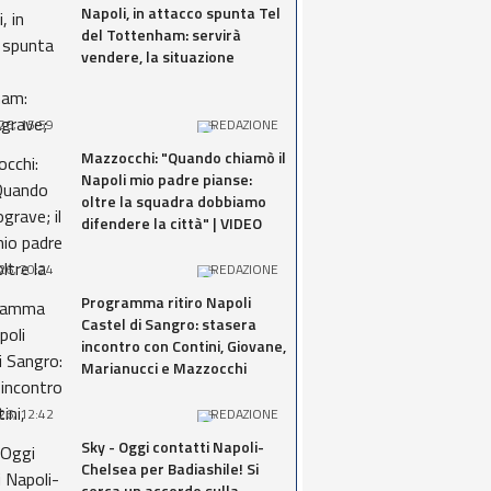
Napoli, in attacco spunta Tel
del Tottenham: servirà
vendere, la situazione
26, 15:59
REDAZIONE
Mazzocchi: "Quando chiamò il
Napoli mio padre pianse:
oltre la squadra dobbiamo
difendere la città" | VIDEO
26, 20:24
REDAZIONE
Programma ritiro Napoli
Castel di Sangro: stasera
incontro con Contini, Giovane,
Marianucci e Mazzocchi
26, 12:42
REDAZIONE
Sky - Oggi contatti Napoli-
Chelsea per Badiashile! Si
cerca un accordo sulla