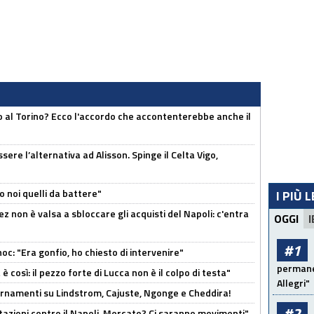
o al Torino? Ecco l'accordo che accontenterebbe anche il
re l’alternativa ad Alisson. Spinge il Celta Vigo,
o noi quelli da battere"
I PIÙ 
z non è valsa a sbloccare gli acquisti del Napoli: c'entra
OGGI
I
#1
c: "Era gonfio, ho chiesto di intervenire"
permanen
così: il pezzo forte di Lucca non è il colpo di testa"
Allegri"
iornamenti su Lindstrom, Cajuste, Ngonge e Cheddira!
#2
Rotazioni contro il Napoli. Mercato? Ci saranno movimenti"