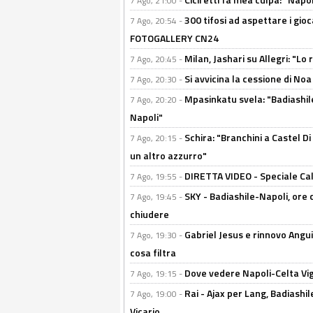
7 Ago, 21:00 -
300 tifosi ad aspettare i gioc
7 Ago, 20:54 -
FOTOGALLERY CN24
Milan, Jashari su Allegri: "L
7 Ago, 20:45 -
Si avvicina la cessione di Noa
7 Ago, 20:30 -
Mpasinkatu svela: "Badiashil
7 Ago, 20:20 -
Napoli"
Schira: "Branchini a Castel Di
7 Ago, 20:15 -
un altro azzurro"
DIRETTA VIDEO - Speciale Cal
7 Ago, 19:55 -
SKY - Badiashile-Napoli, ore 
7 Ago, 19:45 -
chiudere
Gabriel Jesus e rinnovo Angui
7 Ago, 19:30 -
cosa filtra
Dove vedere Napoli-Celta Vig
7 Ago, 19:15 -
Rai - Ajax per Lang, Badiashil
7 Ago, 19:00 -
Vicario