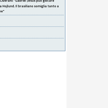
Liverani: "Gabriel Jesus può giocare
a Hojlund. Il brasiliano somiglia tanto a
ne"