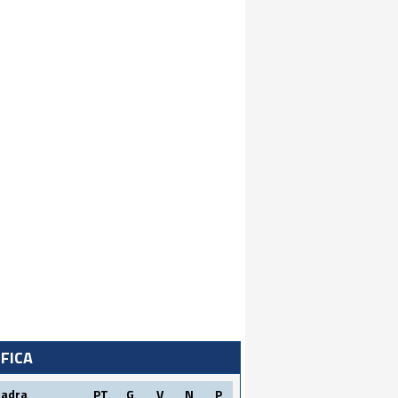
IFICA
uadra
PT
G
V
N
P