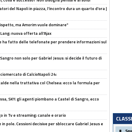
atori del Napoli in piazza, l'incontro dura un quarto d'ora |
o rispetto, ma Amorim vuole dominare"
 Lang: nuova offerta all'Ajax
e ha fatto delle telefonate per prendere informazioni sul
 Sangro non solo per Gabriel Jesus: si decide il futuro di
ciomercato di CalcioNapoli 24:
calde nella trattativa col Chelsea: ecco la formula per
ssa, SKY: gli agenti piombano a Castel di Sangro, ecco
o in Tv e streaming: canale e orario
CLASS
e in pole. Cessioni decisive per sbloccare Gabriel Jesus e
#
Sq