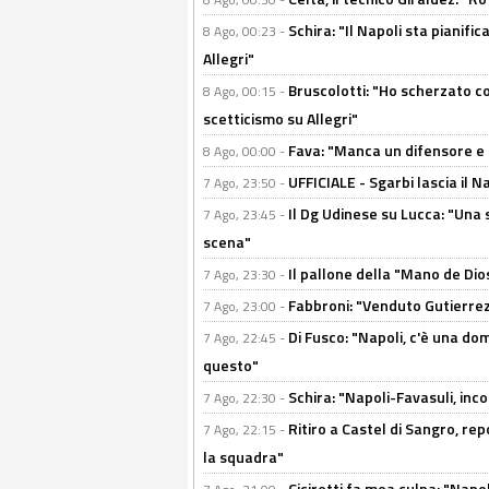
Schira: "Il Napoli sta pianifi
8 Ago, 00:23 -
Allegri"
Bruscolotti: "Ho scherzato co
8 Ago, 00:15 -
scetticismo su Allegri"
Fava: "Manca un difensore e u
8 Ago, 00:00 -
UFFICIALE - Sgarbi lascia il 
7 Ago, 23:50 -
Il Dg Udinese su Lucca: "Una 
7 Ago, 23:45 -
scena"
Il pallone della "Mano de Dio
7 Ago, 23:30 -
Fabbroni: "Venduto Gutierrez
7 Ago, 23:00 -
Di Fusco: "Napoli, c'è una d
7 Ago, 22:45 -
questo"
Schira: "Napoli-Favasuli, in
7 Ago, 22:30 -
Ritiro a Castel di Sangro, re
7 Ago, 22:15 -
la squadra"
Ciciretti fa mea culpa: "Napo