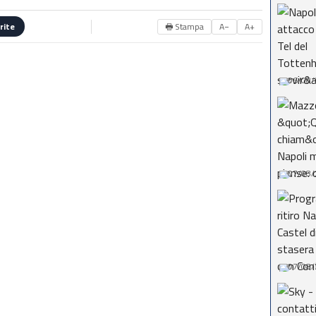
🖶 Stampa
A−
A+
rite
06/08/
07/08/
07/08/