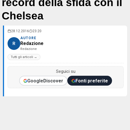
record della sfida con il
Chelsea
28.12.2016
23:20
AUTORE
Redazione
R
Redazione
Tutti gli articoli →
Seguici su
Google
Discover
Fonti preferite