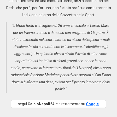
sfida di ieri sera ed una caccia all’uomo, anzi ai sostenitori dei
Reds, che però, per fortuna, non è stata proficua come racconta
l'edizione odierna della Gazzetta dello Sport:
"Il tifoso ferito è un inglese di 26 anni, medicato al Loreto Mare
per un trauma cranico e dimesso con prognosi di 15 giorni. È
stato malmenato nel centro storico da alcuni delinquenti armati
di catene (si sta cercando con le telecamere di identificare gli
aggressori). Un episodio che ha alzato il livello di attenzione
soprattutto sul tentativo di alcuni gruppi che, anche in zona
stadio, cercavano di intercettare i tifosi del Liverpool, che si sono
radunati alla Stazione Marittima per arrivare scortati al San Paolo
dove si è sfiorata una rissa, evitata per il pronto intervento della
polizia"
segui
CalcioNapoli24.it
direttamente su
Google