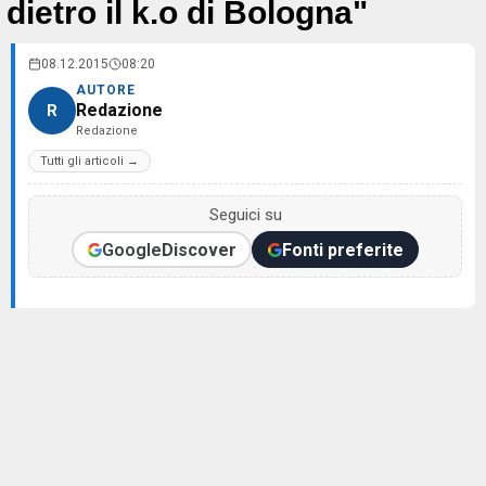
dietro il k.o di Bologna"
08.12.2015
08:20
AUTORE
Redazione
R
Redazione
Tutti gli articoli →
Seguici su
Google
Discover
Fonti preferite