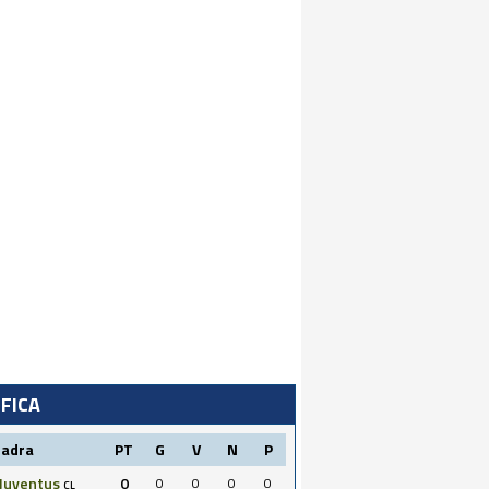
IFICA
uadra
PT
G
V
N
P
Juventus
0
0
0
0
0
CL