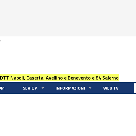
0
 DTT Napoli, Caserta, Avellino e Benevento e 84 Salerno
UM
SERIE A
INFORMAZIONI
WEB TV