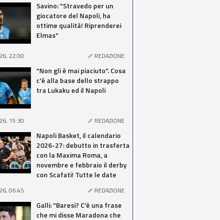
Savino: "Stravedo per un
giocatore del Napoli, ha
ottime qualità! Riprenderei
Elmas"
26, 22:00
REDAZIONE
"Non gli è mai piaciuto". Cosa
c'è alla base dello strappo
tra Lukaku ed il Napoli
26, 15:30
REDAZIONE
Napoli Basket, il calendario
2026-27: debutto in trasferta
con la Maxima Roma, a
novembre e febbraio il derby
con Scafati! Tutte le date
26, 06:45
REDAZIONE
Galli: "Baresi? C'è una frase
che mi disse Maradona che