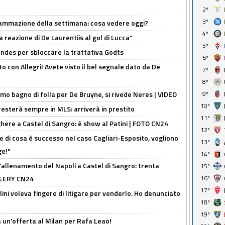
2º
3º
rammazione della settimana: cosa vedere oggi?
4º
la reazione di De Laurentiis al gol di Lucca"
5º
ndes per sbloccare la trattativa Godts
6º
o con Allegri! Avete visto il bel segnale dato da De
7º
8º
rimo bagno di folla per De Bruyne, si rivede Neres | VIDEO
9º
10º
sterà sempre in MLS: arriverà in prestito
11º
here a Castel di Sangro: è show al Patini | FOTO CN24
12º
 di cosa è successo nel caso Cagliari-Esposito, vogliono
13º
ge!"
14º
'allenamento del Napoli a Castel di Sangro: trenta
15º
ALLERY CN24
16º
17º
lini voleva fingere di litigare per venderlo. Ho denunciato
18º
19º
 un'offerta al Milan per Rafa Leao!