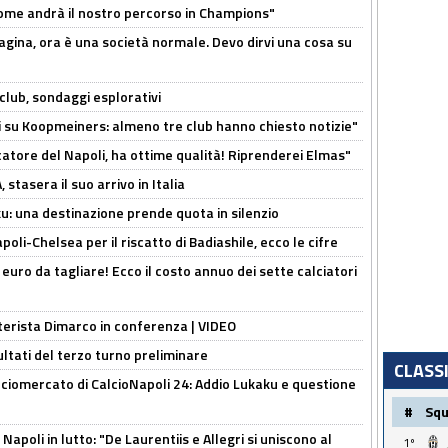
ome andrà il nostro percorso in Champions"
pagina, ora è una società normale. Devo dirvi una cosa su
club, sondaggi esplorativi
ci su Koopmeiners: almeno tre club hanno chiesto notizie"
catore del Napoli, ha ottime qualità! Riprenderei Elmas"
stasera il suo arrivo in Italia
ku: una destinazione prende quota in silenzio
oli-Chelsea per il riscatto di Badiashile, ecco le cifre
i euro da tagliare! Ecco il costo annuo dei sette calciatori
nterista Dimarco in conferenza | VIDEO
ultati del terzo turno preliminare
CLASS
ciomercato di CalcioNapoli 24: Addio Lukaku e questione
#
Sq
apoli in lutto: "De Laurentiis e Allegri si uniscono al
1º