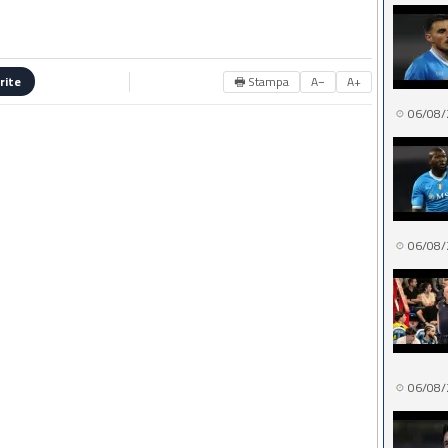
🖶 Stampa
A−
A+
rite
06/08/
06/08/
06/08/