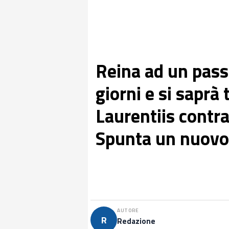
Reina ad un pass
giorni e si saprà
Laurentiis contr
Spunta un nuovo 
AUTORE
R
Redazione