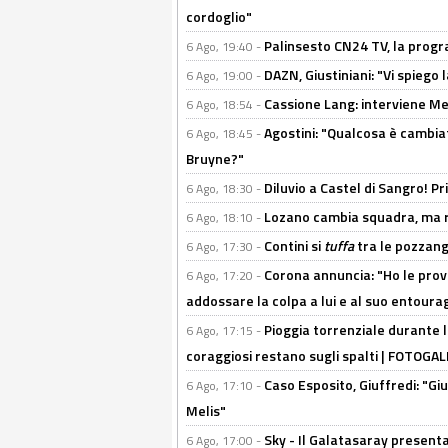
cordoglio"
Palinsesto CN24 TV, la prog
6 Ago, 19:40 -
DAZN, Giustiniani: "Vi spiego 
6 Ago, 19:00 -
Cassione Lang: interviene Me
6 Ago, 18:54 -
Agostini: "Qualcosa è cambiat
6 Ago, 18:45 -
Bruyne?"
Diluvio a Castel di Sangro! P
6 Ago, 18:30 -
Lozano cambia squadra, ma re
6 Ago, 18:10 -
Contini si
tuffa
tra le pozzang
6 Ago, 17:30 -
Corona annuncia: "Ho le prove
6 Ago, 17:20 -
addossare la colpa a lui e al suo entoura
Pioggia torrenziale durante l
6 Ago, 17:15 -
coraggiosi restano sugli spalti | FOTOG
Caso Esposito, Giuffredi: "Giu
6 Ago, 17:10 -
Melis"
Sky - Il Galatasaray presenta
6 Ago, 17:00 -