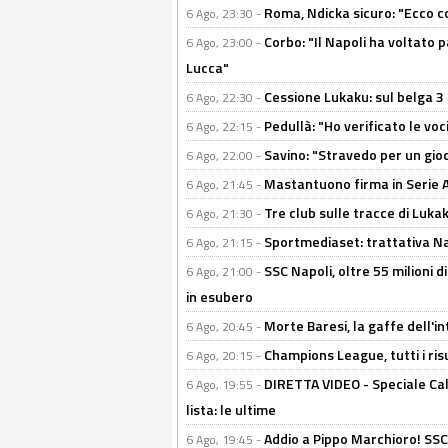
Roma, Ndicka sicuro: "Ecco c
6 Ago, 23:30 -
Corbo: "Il Napoli ha voltato 
6 Ago, 23:00 -
Lucca"
Cessione Lukaku: sul belga 3 
6 Ago, 22:30 -
Pedullà: "Ho verificato le vo
6 Ago, 22:15 -
Savino: "Stravedo per un gio
6 Ago, 22:00 -
Mastantuono firma in Serie A, 
6 Ago, 21:45 -
Tre club sulle tracce di Luka
6 Ago, 21:30 -
Sportmediaset: trattativa Nap
6 Ago, 21:15 -
SSC Napoli, oltre 55 milioni d
6 Ago, 21:00 -
in esubero
Morte Baresi, la gaffe dell'i
6 Ago, 20:45 -
Champions League, tutti i ris
6 Ago, 20:15 -
DIRETTA VIDEO - Speciale Cal
6 Ago, 19:55 -
lista: le ultime
Addio a Pippo Marchioro! SSC N
6 Ago, 19:45 -