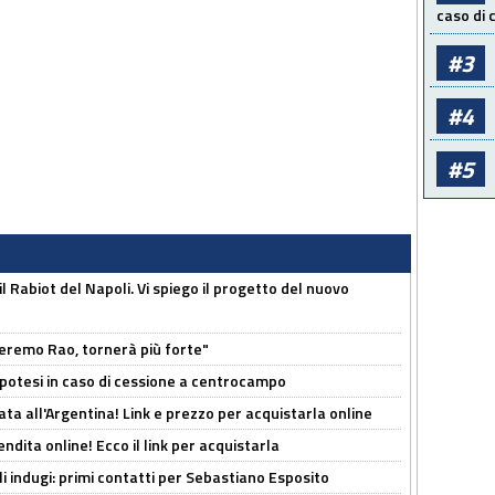
caso di
#3
#4
#5
 il Rabiot del Napoli. Vi spiego il progetto del nuovo
zeremo Rao, tornerà più forte"
 Ipotesi in caso di cessione a centrocampo
ta all'Argentina! Link e prezzo per acquistarla online
ndita online! Ecco il link per acquistarla
li indugi: primi contatti per Sebastiano Esposito