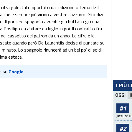
o il virgolettato riportato dall’edizione odierna de Il
he è sempre più vicino a vestire l’azzurro. Gli indizi
o. Il portiere spagnolo avrebbe già buttato giù una
Posillipo da abitare da luglio in poi. Il contratto fra
nel cassetto del patron da un anno. Le cifre e le
 estate quando però De Laurentiis decise di puntare su
o minuto. Lo spagnolo rinuncerà ad un bel po’ di soldi
sima estate.
e su
Google
I PIÙ 
OGGI
I
#1
Jesus! H
#2