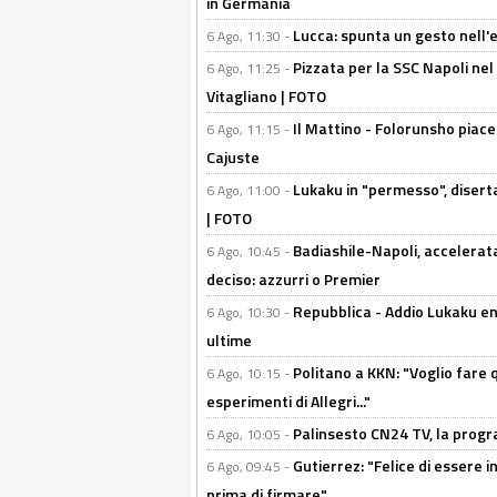
in Germania
Lucca: spunta un gesto nell'
6 Ago, 11:30 -
Pizzata per la SSC Napoli nel 
6 Ago, 11:25 -
Vitagliano | FOTO
Il Mattino - Folorunsho piace
6 Ago, 11:15 -
Cajuste
Lukaku in "permesso", diserta
6 Ago, 11:00 -
| FOTO
Badiashile-Napoli, accelerata
6 Ago, 10:45 -
deciso: azzurri o Premier
Repubblica - Addio Lukaku en
6 Ago, 10:30 -
ultime
Politano a KKN: "Voglio fare qu
6 Ago, 10:15 -
esperimenti di Allegri..."
Palinsesto CN24 TV, la prog
6 Ago, 10:05 -
Gutierrez: "Felice di essere 
6 Ago, 09:45 -
prima di firmare"