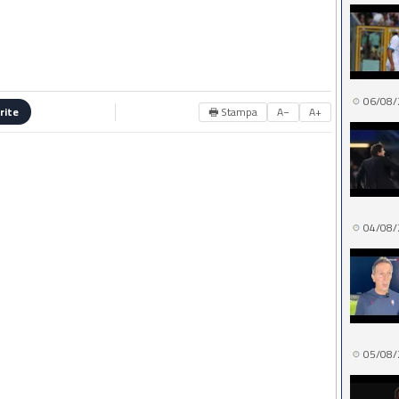
06/08/
🖶 Stampa
A−
A+
rite
04/08/
05/08/