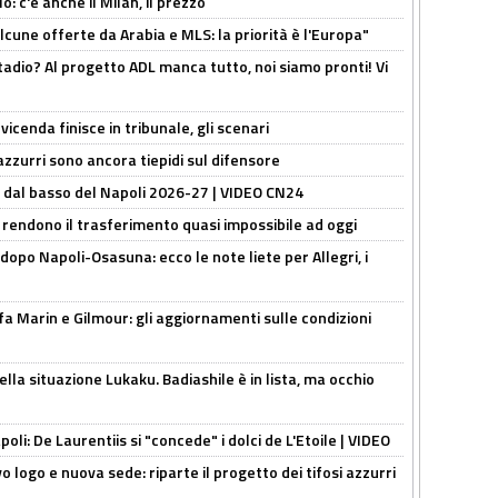
: c'è anche il Milan, il prezzo
alcune offerte da Arabia e MLS: la priorità è l'Europa"
adio? Al progetto ADL manca tutto, noi siamo pronti! Vi
icenda finisce in tribunale, gli scenari
 azzurri sono ancora tiepidi sul difensore
a dal basso del Napoli 2026-27 | VIDEO CN24
 rendono il trasferimento quasi impossibile ad oggi
dopo Napoli-Osasuna: ecco le note liete per Allegri, i
Marin e Gilmour: gli aggiornamenti sulle condizioni
lla situazione Lukaku. Badiashile è in lista, ma occhio
apoli: De Laurentiis si "concede" i dolci de L'Etoile | VIDEO
 logo e nuova sede: riparte il progetto dei tifosi azzurri