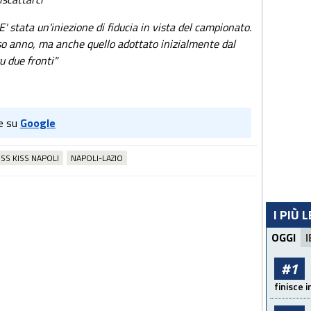
 E' stata un'iniezione di fiducia in vista del campionato.
rso anno, ma anche quello adottato inizialmente dal
u due fronti"
e su
Google
ISS KISS NAPOLI
NAPOLI-LAZIO
I PIÙ 
OGGI
I
#1
finisce i