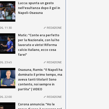
Lucca: spunta un gesto
nell'esultanza dopo il gol in
Napoli-Osasuna
26, 11:30
REDAZIONE
Matic: "Conte era perfetto
per la Nazionale, con lui ho
lavorato e vinto! Riforma
calcio italiano, ecco cosa
farei"
26, 23:45
REDAZIONE
Osasuna, Ramis: "Il Napoli ha
dominato il primo tempo, ma
aveva tanti titolari! Sono
contento, noi sempre in
partita" | VIDEO
26, 22:00
REDAZIONE
Corona annuncia: "Ho le
prove di cosa è successo nel