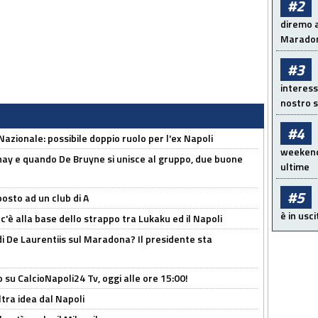
#2
diremo a
Maradon
#3
interess
nostro s
#4
Nazionale: possibile doppio ruolo per l'ex Napoli
weekend!
nay e quando De Bruyne si unisce al gruppo, due buone
ultime
#5
osto ad un club di A
è in usci
 c'è alla base dello strappo tra Lukaku ed il Napoli
i De Laurentiis sul Maradona? Il presidente sta
o su CalcioNapoli24 Tv, oggi alle ore 15:00!
ltra idea dal Napoli