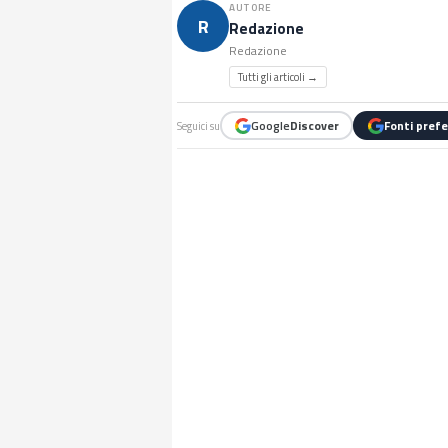
AUTORE
R
Redazione
Redazione
Tutti gli articoli →
Google
Discover
Fonti prefe
Seguici su