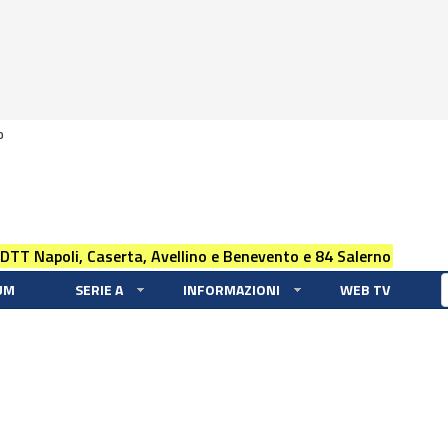
0
 DTT Napoli, Caserta, Avellino e Benevento e 84 Salerno
UM
SERIE A
INFORMAZIONI
WEB TV