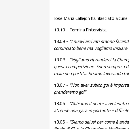
Josè Maria Callejon ha rilasciato alcune
13.10 - Termina l'intervista
13.09 -
"I nuovi arrivati stanno facen
cominciato bene ma vogliamo iniziare 
13.08 -
"Vogliamo riprenderci la Champ
questa competizione. Sono sempre a dis
male una partita. Stiamo lavorando tu
13.07 -
"Non aver subito gol è importan
prenderemo gol"
13.06 -
"Abbiamo il dente avvelenato c
attende una gara importante e difficile
13.05 -
"Siamo delusi per come è anda
finale di EL e la Champions. Vogliamo r