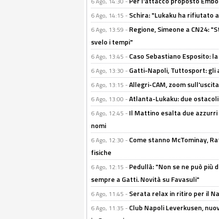
Per l'attacco proposto Embolo
6 Ago, 14:30 -
Schira: "Lukaku ha rifiutato 
6 Ago, 14:15 -
Regione, Simeone a CN24: "St
6 Ago, 13:59 -
svelo i tempi"
Caso Sebastiano Esposito: la v
6 Ago, 13:45 -
Gatti-Napoli, Tuttosport: gli
6 Ago, 13:30 -
Allegri-CAM, zoom sull'uscit
6 Ago, 13:15 -
Atlanta-Lukaku: due ostacoli
6 Ago, 13:00 -
Il Mattino esalta due azzurri 
6 Ago, 12:45 -
nomi
Come stanno McTominay, Rafa 
6 Ago, 12:30 -
fisiche
Pedullà: "Non se ne può più de
6 Ago, 12:15 -
sempre a Gatti. Novità su Favasuli"
Serata relax in ritiro per il N
6 Ago, 11:45 -
Club Napoli Leverkusen, nuovo
6 Ago, 11:35 -