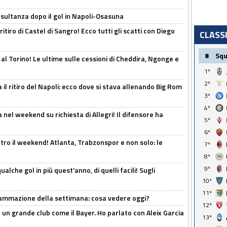
esultanza dopo il gol in Napoli-Osasuna
ritiro di Castel di Sangro! Ecco tutti gli scatti con Diego
CLASS
#
Sq
 al Torino! Le ultime sulle cessioni di Cheddira, Ngonge e
1º
2º
 il ritiro del Napoli: ecco dove si stava allenando Big Rom
3º
4º
 nel weekend su richiesta di Allegri! Il difensore ha
5º
6º
tro il weekend! Atlanta, Trabzonspor e non solo: le
7º
8º
9º
alche gol in più quest'anno, di quelli facili! Sugli
10º
11º
rammazione della settimana: cosa vedere oggi?
12º
in un grande club come il Bayer. Ho parlato con Aleix Garcia
13º