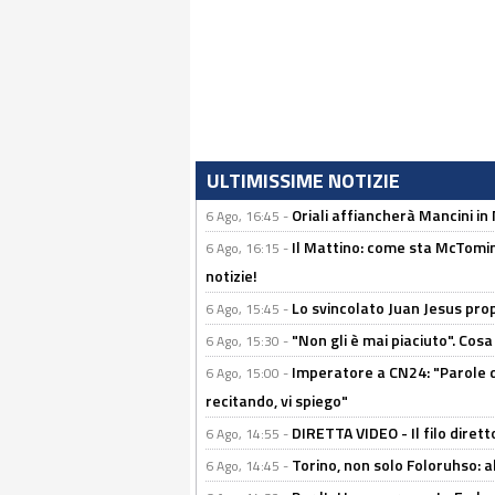
ULTIMISSIME NOTIZIE
Oriali affiancherà Mancini in 
6 Ago, 16:45 -
Il Mattino: come sta McTomi
6 Ago, 16:15 -
notizie!
Lo svincolato Juan Jesus prop
6 Ago, 15:45 -
"Non gli è mai piaciuto". Cosa
6 Ago, 15:30 -
Imperatore a CN24: "Parole d
6 Ago, 15:00 -
recitando, vi spiego"
DIRETTA VIDEO - Il filo dirett
6 Ago, 14:55 -
Torino, non solo Foloruhso: a
6 Ago, 14:45 -