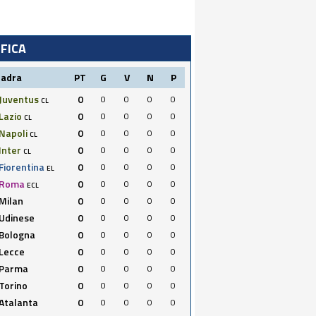
IFICA
uadra
PT
G
V
N
P
Juventus
0
0
0
0
0
CL
Lazio
0
0
0
0
0
CL
Napoli
0
0
0
0
0
CL
Inter
0
0
0
0
0
CL
Fiorentina
0
0
0
0
0
EL
Roma
0
0
0
0
0
ECL
Milan
0
0
0
0
0
Udinese
0
0
0
0
0
Bologna
0
0
0
0
0
Lecce
0
0
0
0
0
Parma
0
0
0
0
0
Torino
0
0
0
0
0
Atalanta
0
0
0
0
0