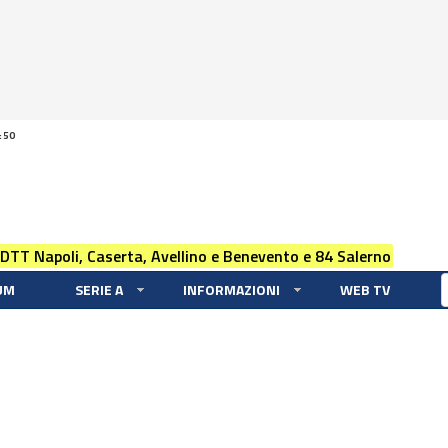
:50
 DTT Napoli, Caserta, Avellino e Benevento e 84 Salerno
UM
SERIE A
INFORMAZIONI
WEB TV