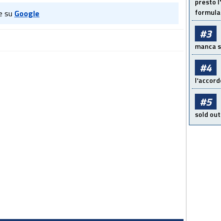
presto l'
formula 
e su
Google
#3
manca sol
#4
l'accord
#5
sold out