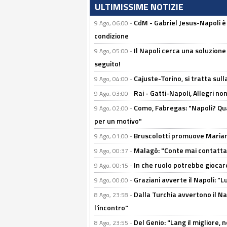
ULTIMISSIME NOTIZIE
CdM - Gabriel Jesus-Napoli è
9 Ago, 06:00 -
condizione
Il Napoli cerca una soluzione
9 Ago, 05:00 -
seguito!
Cajuste-Torino, si tratta sull
9 Ago, 04:00 -
Rai - Gatti-Napoli, Allegri no
9 Ago, 03:00 -
Como, Fabregas: "Napoli? Qua
9 Ago, 02:00 -
per un motivo"
Bruscolotti promuove Marianu
9 Ago, 01:00 -
Malagò: "Conte mai contattato
9 Ago, 00:37 -
In che ruolo potrebbe giocare
9 Ago, 00:15 -
Graziani avverte il Napoli: “Lu
9 Ago, 00:00 -
Dalla Turchia avvertono il Na
8 Ago, 23:58 -
l'incontro"
Del Genio: "Lang il migliore, 
8 Ago, 23:55 -