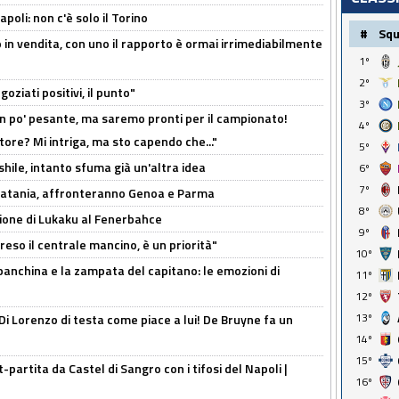
poli: non c'è solo il Torino
#
Sq
 in vendita, con uno il rapporto è ormai irrimediabilmente
1º
2º
oziati positivi, il punto"
3º
n po' pesante, ma saremo pronti per il campionato!
4º
tore? Mi intriga, ma sto capendo che..."
5º
shile, intanto sfuma già un'altra idea
6º
7º
e Catania, affronteranno Genoa e Parma
8º
sione di Lukaku al Fenerbahce
9º
reso il centrale mancino, è un priorità"
10º
 panchina e la zampata del capitano: le emozioni di
11º
12º
13º
Di Lorenzo di testa come piace a lui! De Bruyne fa un
14º
15º
t-partita da Castel di Sangro con i tifosi del Napoli |
16º