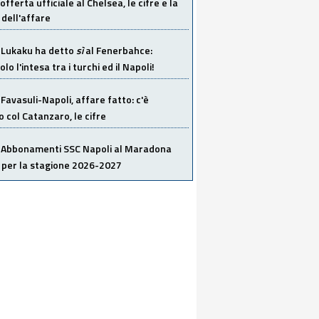
offerta ufficiale al Chelsea, le cifre e la
dell'affare
Lukaku ha detto
sì
al Fenerbahce:
o l'intesa tra i turchi ed il Napoli!
Favasuli-Napoli, affare fatto: c'è
o col Catanzaro, le cifre
Abbonamenti SSC Napoli al Maradona
 per la stagione 2026-2027