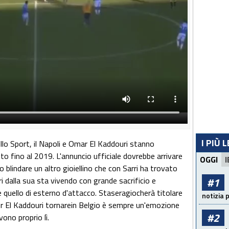
I PIÙ 
lo Sport, il Napoli e Omar El Kaddouri stanno
o fino al 2019. L'annuncio ufficiale dovrebbe arrivare
OGGI
I
to blindare un altro gioiellino che con Sarri ha trovato
i dalla sua sta vivendo con grande sacrificio e
#1
 quello di esterno d'attacco. Staseragiocherà titolare
notizia 
Per El Kaddouri tornarein Belgio è sempre un'emozione
#2
vono proprio lì.