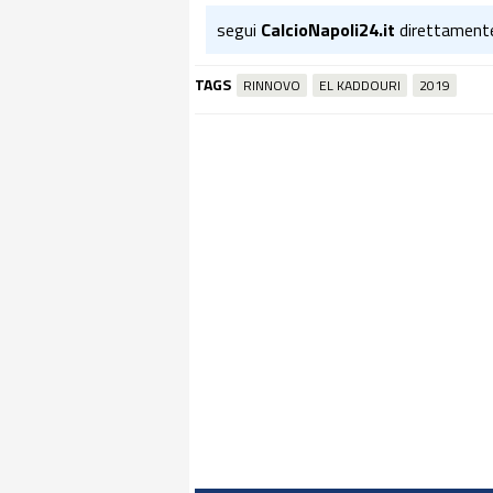
segui
CalcioNapoli24.it
direttament
TAGS
RINNOVO
EL KADDOURI
2019