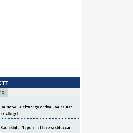
LETTI
ERI
Da Napoli-Celta Vigo arriva una brutta
per Allegri
Badiashile-Napoli, l'affare si sblocca: