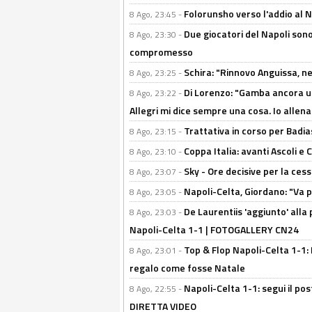
Folorunsho verso l'addio al Na
8 Ago, 23:45 -
Due giocatori del Napoli sono
8 Ago, 23:30 -
compromesso
Schira: "Rinnovo Anguissa, neg
8 Ago, 23:25 -
Di Lorenzo: "Gamba ancora u
8 Ago, 23:22 -
Allegri mi dice sempre una cosa. Io allena
Trattativa in corso per Badia
8 Ago, 23:15 -
Coppa Italia: avanti Ascoli 
8 Ago, 23:10 -
Sky - Ore decisive per la ces
8 Ago, 23:07 -
Napoli-Celta, Giordano: "Va p
8 Ago, 23:05 -
De Laurentiis 'aggiunto' alla
8 Ago, 23:03 -
Napoli-Celta 1-1 | FOTOGALLERY CN24
Top & Flop Napoli-Celta 1-1: 
8 Ago, 23:01 -
regalo come fosse Natale
Napoli-Celta 1-1: segui il pos
8 Ago, 22:55 -
DIRETTA VIDEO