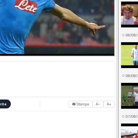
08/08/
08/08/
🖶 Stampa
A−
A+
rite
07/08/