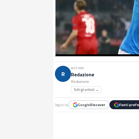
AUTORE
R
Redazione
Redazione
Tutti gli articoli →
Google
Discover
Fonti prefe
Seguici su