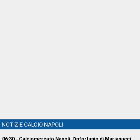
NOTIZIE CALCIO NAPOLI
06:30 - Calciomercato Napoli, l'infortunio di Marianucci