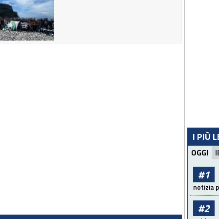
I PIÙ 
OGGI
I
#1
notizia 
#2