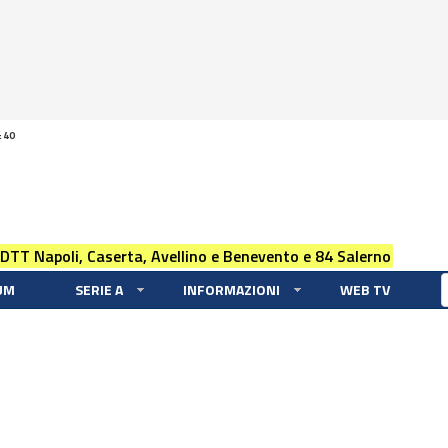
:40
 DTT Napoli, Caserta, Avellino e Benevento e 84 Salerno
UM
SERIE A
INFORMAZIONI
WEB TV