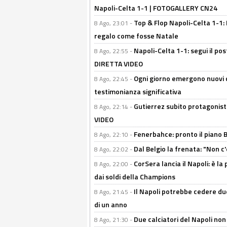
Napoli-Celta 1-1 | FOTOGALLERY CN24
Top & Flop Napoli-Celta 1-1: 
8 Ago, 23:01 -
regalo come fosse Natale
Napoli-Celta 1-1: segui il pos
8 Ago, 22:55 -
DIRETTA VIDEO
Ogni giorno emergono nuovi d
8 Ago, 22:45 -
testimonianza significativa
Gutierrez subito protagonist
8 Ago, 22:14 -
VIDEO
Fenerbahce: pronto il piano 
8 Ago, 22:10 -
Dal Belgio la frenata: "Non c
8 Ago, 22:02 -
CorSera lancia il Napoli: è l
8 Ago, 22:00 -
dai soldi della Champions
Il Napoli potrebbe cedere due
8 Ago, 21:45 -
di un anno
Due calciatori del Napoli non
8 Ago, 21:30 -