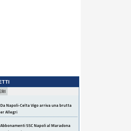
LETTI
ERI
Da Napoli-Celta Vigo arriva una brutta
per Allegri
Abbonamenti SSC Napoli al Maradona