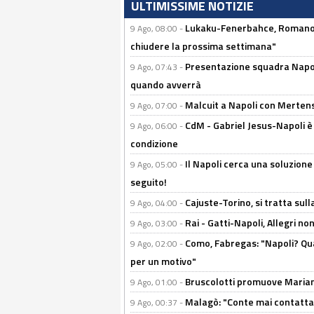
ULTIMISSIME NOTIZIE
Lukaku-Fenerbahce, Romano e
9 Ago, 08:00 -
chiudere la prossima settimana"
Presentazione squadra Napoli 
9 Ago, 07:43 -
quando avverrà
Malcuit a Napoli con Mertens
9 Ago, 07:00 -
CdM - Gabriel Jesus-Napoli è
9 Ago, 06:00 -
condizione
Il Napoli cerca una soluzione
9 Ago, 05:00 -
seguito!
Cajuste-Torino, si tratta sull
9 Ago, 04:00 -
Rai - Gatti-Napoli, Allegri no
9 Ago, 03:00 -
Como, Fabregas: "Napoli? Qua
9 Ago, 02:00 -
per un motivo"
Bruscolotti promuove Marianu
9 Ago, 01:00 -
Malagò: "Conte mai contattato
9 Ago, 00:37 -