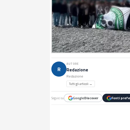
AUTORE
R
Redazione
Redazione
Tutti gli articoli →
Google
Discover
Fonti prefe
Seguici su