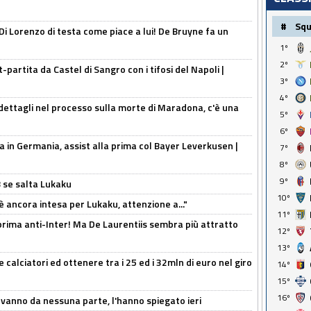
#
Sq
Di Lorenzo di testa come piace a lui! De Bruyne fa un
1º
2º
t-partita da Castel di Sangro con i tifosi del Napoli |
3º
4º
ettagli nel processo sulla morte di Maradona, c'è una
5º
6º
a in Germania, assist alla prima col Bayer Leverkusen |
7º
8º
9º
B se salta Lukaku
10º
'è ancora intesa per Lukaku, attenzione a..."
11º
a prima anti-Inter! Ma De Laurentiis sembra più attratto
12º
13º
 calciatori ed ottenere tra i 25 ed i 32mln di euro nel giro
14º
15º
16º
 vanno da nessuna parte, l'hanno spiegato ieri