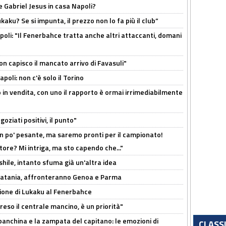
 Gabriel Jesus in casa Napoli?
kaku? Se si impunta, il prezzo non lo fa più il club”
poli: "Il Fenerbahce tratta anche altri attaccanti, domani
non capisco il mancato arrivo di Favasuli"
poli: non c'è solo il Torino
 in vendita, con uno il rapporto è ormai irrimediabilmente
oziati positivi, il punto"
n po' pesante, ma saremo pronti per il campionato!
tore? Mi intriga, ma sto capendo che..."
shile, intanto sfuma già un'altra idea
e Catania, affronteranno Genoa e Parma
sione di Lukaku al Fenerbahce
reso il centrale mancino, è un priorità"
 panchina e la zampata del capitano: le emozioni di
CLASS