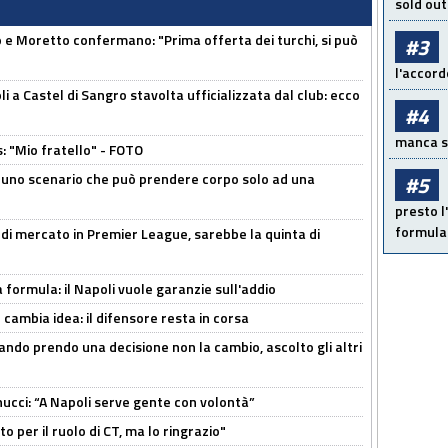
sold out
 Moretto confermano: "Prima offerta dei turchi, si può
#3
l'accord
a Castel di Sangro stavolta ufficializzata dal club: ecco
#4
manca sol
: "Mio fratello" - FOTO
 uno scenario che può prendere corpo solo ad una
#5
presto l'
formula 
 di mercato in Premier League, sarebbe la quinta di
a formula: il Napoli vuole garanzie sull'addio
n cambia idea: il difensore resta in corsa
ndo prendo una decisione non la cambio, ascolto gli altri
cci: “A Napoli serve gente con volontà”
 per il ruolo di CT, ma lo ringrazio"