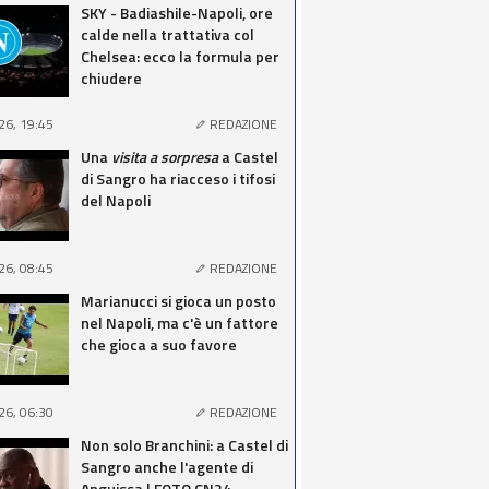
SKY - Badiashile-Napoli, ore
calde nella trattativa col
Chelsea: ecco la formula per
chiudere
26, 19:45
REDAZIONE
Una
visita a sorpresa
a Castel
di Sangro ha riacceso i tifosi
del Napoli
26, 08:45
REDAZIONE
Marianucci si gioca un posto
nel Napoli, ma c'è un fattore
che gioca a suo favore
26, 06:30
REDAZIONE
Non solo Branchini: a Castel di
Sangro anche l'agente di
Anguissa | FOTO CN24