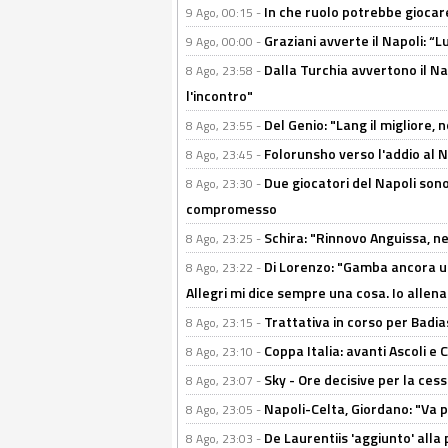
In che ruolo potrebbe giocare
9 Ago, 00:15 -
Graziani avverte il Napoli: “Lu
9 Ago, 00:00 -
Dalla Turchia avvertono il Na
8 Ago, 23:58 -
l'incontro"
Del Genio: "Lang il migliore, 
8 Ago, 23:55 -
Folorunsho verso l'addio al Na
8 Ago, 23:45 -
Due giocatori del Napoli sono
8 Ago, 23:30 -
compromesso
Schira: "Rinnovo Anguissa, neg
8 Ago, 23:25 -
Di Lorenzo: "Gamba ancora u
8 Ago, 23:22 -
Allegri mi dice sempre una cosa. Io allena
Trattativa in corso per Badia
8 Ago, 23:15 -
Coppa Italia: avanti Ascoli 
8 Ago, 23:10 -
Sky - Ore decisive per la ces
8 Ago, 23:07 -
Napoli-Celta, Giordano: "Va p
8 Ago, 23:05 -
De Laurentiis 'aggiunto' alla
8 Ago, 23:03 -