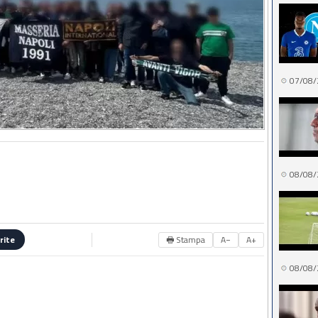
07/08/
08/08/
🖶 Stampa
A−
A+
rite
08/08/