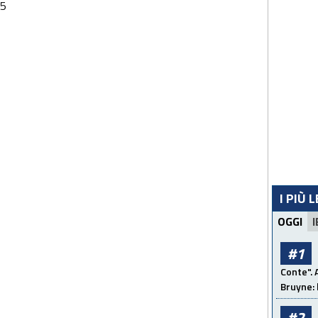
45
I PIÙ 
OGGI
I
#1
Conte". 
Bruyne: 
#2