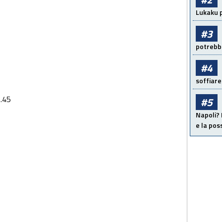
Lukaku p
#3
potrebbe
#4
soffiare
20.45
#5
Napoli? 
e la pos