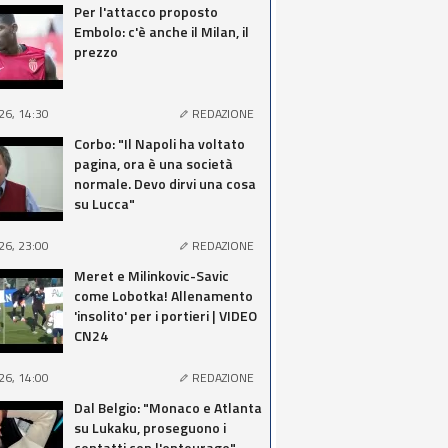
Per l'attacco proposto
Embolo: c'è anche il Milan, il
prezzo
26, 14:30
REDAZIONE
Corbo: "Il Napoli ha voltato
pagina, ora è una società
normale. Devo dirvi una cosa
su Lucca"
26, 23:00
REDAZIONE
Meret e Milinkovic-Savic
come Lobotka! Allenamento
'insolito' per i portieri | VIDEO
CN24
26, 14:00
REDAZIONE
Dal Belgio: "Monaco e Atlanta
su Lukaku, proseguono i
contatti con l'entourage"