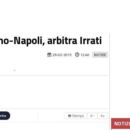
o-Napoli, arbitra Irrati
26-02-2015
12:40
NOTIZIE
🖶 Stampa
A−
A+
rite
NOTIZ