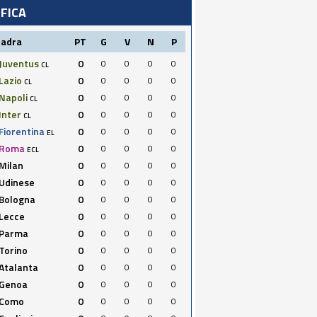
IFICA
uadra
PT
G
V
N
P
Juventus
0
0
0
0
0
CL
Lazio
0
0
0
0
0
CL
Napoli
0
0
0
0
0
CL
Inter
0
0
0
0
0
CL
Fiorentina
0
0
0
0
0
EL
Roma
0
0
0
0
0
ECL
Milan
0
0
0
0
0
Udinese
0
0
0
0
0
Bologna
0
0
0
0
0
Lecce
0
0
0
0
0
Parma
0
0
0
0
0
Torino
0
0
0
0
0
Atalanta
0
0
0
0
0
Genoa
0
0
0
0
0
Como
0
0
0
0
0