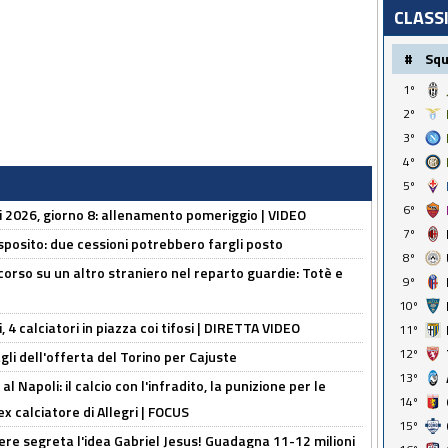
CLASS
#
Sq
1º
2º
3º
4º
5º
6º
li 2026, giorno 8: allenamento pomeriggio | VIDEO
7º
sposito: due cessioni potrebbero fargli posto
8º
 corso su un altro straniero nel reparto guardie: Totè e
9º
10º
, 4 calciatori in piazza coi tifosi | DIRETTA VIDEO
11º
12º
gli dell'offerta del Torino per Cajuste
13º
 Napoli: il calcio con l'infradito, la punizione per le
14º
ex calciatore di Allegri | FOCUS
15º
nere segreta l'idea Gabriel Jesus! Guadagna 11-12 milioni