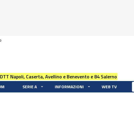
0
 DTT Napoli, Caserta, Avellino e Benevento e 84 Salerno
UM
SERIE A
INFORMAZIONI
WEB TV