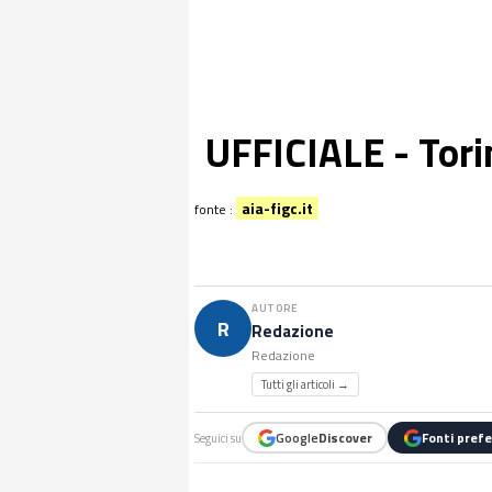
UFFICIALE - Torin
aia-figc.it
fonte :
AUTORE
R
Redazione
Redazione
Tutti gli articoli →
Google
Discover
Fonti prefe
Seguici su