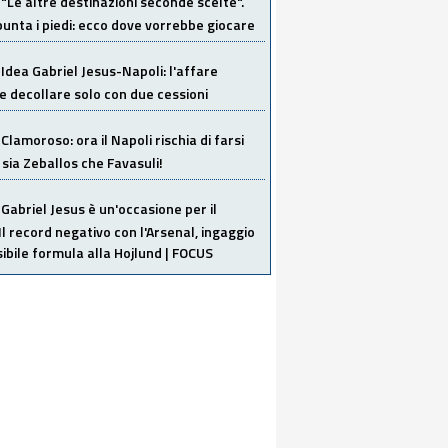
"Le altre destinazioni seconde scelte".
unta i piedi: ecco dove vorrebbe giocare
Idea Gabriel Jesus-Napoli: l'affare
 decollare solo con due cessioni
Clamoroso: ora il Napoli rischia di farsi
 sia Zeballos che Favasuli!
Gabriel Jesus è un'occasione per il
Il record negativo con l'Arsenal, ingaggio
sibile formula alla Hojlund | FOCUS