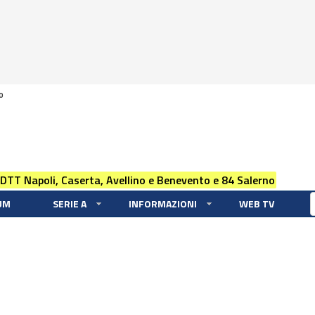
0
 DTT Napoli, Caserta, Avellino e Benevento e 84 Salerno
UM
SERIE A
INFORMAZIONI
WEB TV