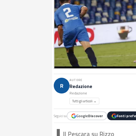
AUTORE
R
Redazione
Redazione
Tutti gli articoli →
Google
Discover
Fonti prefe
Seguici su
Il Pescara su Rizzo