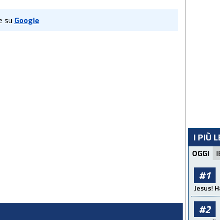
e su
Google
I PIÙ 
OGGI
I
#1
Jesus! H
#2