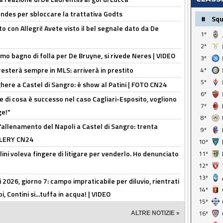
ndes per sbloccare la trattativa Godts
#
Sq
o con Allegri! Avete visto il bel segnale dato da De
1º
2º
rimo bagno di folla per De Bruyne, si rivede Neres | VIDEO
3º
sterà sempre in MLS: arriverà in prestito
4º
5º
here a Castel di Sangro: è show al Patini | FOTO CN24
6º
 di cosa è successo nel caso Cagliari-Esposito, vogliono
7º
ge!"
8º
'allenamento del Napoli a Castel di Sangro: trenta
9º
ALLERY CN24
10º
lini voleva fingere di litigare per venderlo. Ho denunciato
11º
12º
13º
 2026, giorno 7: campo impraticabile per diluvio, rientrati
14º
, Contini si...tuffa in acqua! | VIDEO
15º
16º
ALTRE NOTIZIE »