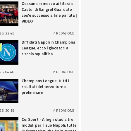
Osasuna in mezzo ai tifosi a
Castel di Sangro! Guardate
cos'è successo a fine partita |
VIDEO
26, 22:45
REDAZIONE
Diffidati Napoli in Champions
League, ecco i giocatori a
rischio squalifica
26, 04:40
REDAZIONE
Champions League, tutti i
risultati del terzo turno
preliminare
26, 20:15
REDAZIONE
CorSport - Allegri studia tre
moduli per il suo Napoli: tutte
le formazioni che ha in mente