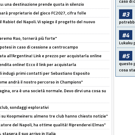
caso di
ku: una destinazione prende quota in silenzio
#3
sarà proprietario del gioco FC2027, cifra folle
 il Rabiot del Napoli. Vi spiego il progetto del nuovo
potrebbe
#4
zeremo Rao, tornerà più forte"
Lukaku p
 Ipotesi in caso di cessione a centrocampo
#5
ta all'Argentina! Link e prezzo per acquistarla online
questo p
ndita online! Ecco il link per acquistarla
cosa sta
li indugi: primi contatti per Sebastiano Esposito
ome andrà il nostro percorso in Champions"
pagina, ora è una società normale. Devo dirvi una cosa su
club, sondaggi esplorativi
ci su Koopmeiners: almeno tre club hanno chiesto notizie"
catore del Napoli, ha ottime qualità! Riprenderei Elmas"
stasera il suo arrivo in Italia