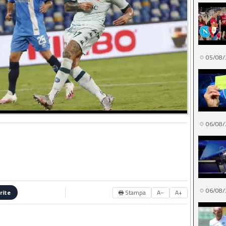
05/08/
06/08/
06/08/
🖶 Stampa
A−
A+
rite