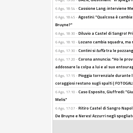
Cassione Lang: interviene Me
6 Ago, 18:54 -
Agostini: "Qualcosa è cambiat
6 Ago, 18:45 -
Bruyne?"
Diluvio a Castel di Sangro! P
6 Ago, 18:30 -
Lozano cambia squadra, ma re
6 Ago, 18:10 -
Contini si
tuffa
tra le pozzang
6 Ago, 17:30 -
Corona annuncia: "Ho le prove
6 Ago, 17:20 -
addossare la colpa a lui e al suo entoura
Pioggia torrenziale durante l
6 Ago, 17:15 -
coraggiosi restano sugli spalti | FOTOG
Caso Esposito, Giuffredi: "Giu
6 Ago, 17:10 -
Melis"
Ritiro Castel di Sangro Napoli
6 Ago, 17:07 -
De Bruyne e Neres! Azzurri negli spogliatoi