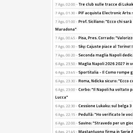
Tre club sulle tracce di Luka
7 Ago, 02:00 -
PIF acquista Electronic Arts: 
7 Ago, 01:30 -
Prof. Siciliano: "Ecco chi sarà
7 Ago, 01:00 -
Maradona"
Pisa, Pres. Corrado: "Valoriz
7 Ago, 00:45 -
Sky: Cajuste piace al Torino!
7 Ago, 00:30 -
Seconda maglia Napoli dedica
7 Ago, 00:20 -
Maglia Napoli 2026 2027 in ve
6 Ago, 23:50 -
Sportitalia - Il Como rompe g
6 Ago, 23:45 -
Roma, Ndicka sicuro: "Ecco c
6 Ago, 23:30 -
Corbo: "Il Napoli ha voltato 
6 Ago, 23:00 -
Lucca"
Cessione Lukaku: sul belga 3 
6 Ago, 22:30 -
Pedullà: "Ho verificato le vo
6 Ago, 22:15 -
Savino: "Stravedo per un gio
6 Ago, 22:00 -
Mastantuono firma in Serie A, 
6 Ago, 21:45 -