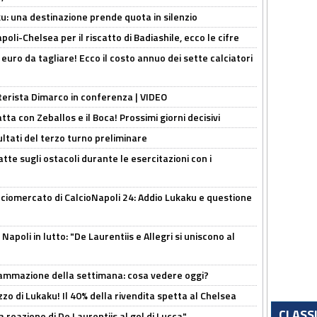
ku: una destinazione prende quota in silenzio
oli-Chelsea per il riscatto di Badiashile, ecco le cifre
i euro da tagliare! Ecco il costo annuo dei sette calciatori
nterista Dimarco in conferenza | VIDEO
atta con Zeballos e il Boca! Prossimi giorni decisivi
ultati del terzo turno preliminare
tte sugli ostacoli durante le esercitazioni con i
ciomercato di CalcioNapoli 24: Addio Lukaku e questione
apoli in lutto: "De Laurentiis e Allegri si uniscono al
rammazione della settimana: cosa vedere oggi?
rezzo di Lukaku! Il 40% della rivendita spetta al Chelsea
CLASS
la reazione di De Laurentiis al gol di Lucca"