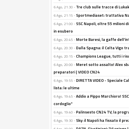
Tre club sulle tracce di Luka
6 Ago, 21:30 -
Sportmediaset: trattativa Nap
6 Ago, 21:15 -
SSC Napoli, oltre 55 milioni d
6 Ago, 21:00 -
in esubero
Morte Baresi, la gaffe dell'i
6 Ago, 20:45 -
Dalla Spagna: il Celta Vigo tr
6 Ago, 20:30 -
Champions League, tutti i ris
6 Ago, 20:15 -
Meret sotto assalto! Alex sba
6 Ago, 20:00 -
preparatori | VIDEO CN24
DIRETTA VIDEO - Speciale Cal
6 Ago, 19:55 -
lista: le ultime
Addio a Pippo Marchioro! SSC N
6 Ago, 19:45 -
cordoglio"
Palinsesto CN24 TV, la prog
6 Ago, 19:40 -
Sky: il Napoli ha fissato il p
6 Ago, 19:30 -
DAZN, Giustiniani: "Vi spiego 
6 Ago, 19:00 -