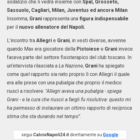
sodalizio che li vedrà insieme con
Spal, Grosseto,
Sassuolo, Cagliari, Milan, Juventus ed ancora Milan
.
Insomma,
Grani
rappresenta una
figura indispensabile
per il
nuovo
allenatore del Napoli.
L’incontro tra
Allegri
e
Grani
, in vesti diverse, avvenne
quando Max era giocatore della
Pistoiese
e
Grani
invece
faceva parte del settore fisioterapico del club toscano. In
un’intervista rilasciata a
La Nazione
,
Grani
ha spiegato
come quel rapporto sia nato proprio lì con Allegri il quale
era alle prese con una pubalgia che proprio il medico
riuscì a risolvere:
"Allegri aveva una pubalgia - spiega
Grani - e la cura che riuscii a fargli fu risolutiva: questo mi
ha permesso di instaurare un ottimo rapporto di reciproca
stima che sta durando nel tempo”.
segui
CalcioNapoli24.it
direttamente su
Google