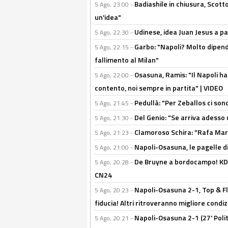
Badiashile in chiusura, Scotto
5 Ago, 23:00 -
un'idea"
Udinese, idea Juan Jesus a p
5 Ago, 22:30 -
Garbo: "Napoli? Molto dipender
5 Ago, 22:15 -
fallimento al Milan"
Osasuna, Ramis: "Il Napoli ha
5 Ago, 22:00 -
contento, noi sempre in partita" | VIDEO
Pedullà: "Per Zeballos ci son
5 Ago, 21:45 -
Del Genio: "Se arriva adesso 
5 Ago, 21:30 -
Clamoroso Schira: "Rafa Mari
5 Ago, 21:23 -
Napoli-Osasuna, le pagelle di
5 Ago, 21:00 -
De Bruyne a bordocampo! KDB
5 Ago, 20:28 -
CN24
Napoli-Osasuna 2-1, Top & Fl
5 Ago, 20:23 -
fiducia! Altri ritroveranno migliore condi
Napoli-Osasuna 2-1 (27' Polita
5 Ago, 20:21 -