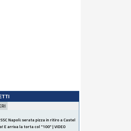
LETTI
ERI
SSC Napoli: serata pizza in ritiro a Castel
o! E arriva la torta col "100" | VIDEO