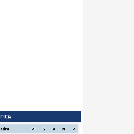
IFICA
uadra
PT
G
V
N
P