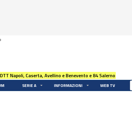
0
 DTT Napoli, Caserta, Avellino e Benevento e 84 Salerno
UM
SERIE A
INFORMAZIONI
WEB TV