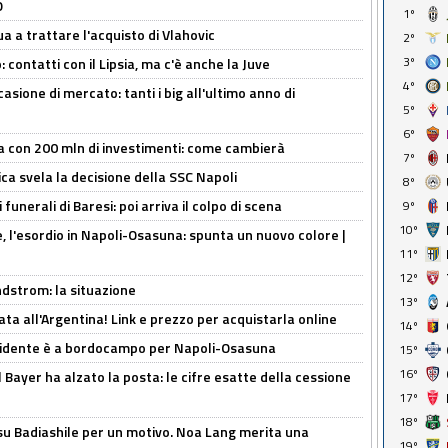
O
1º
ua a trattare l'acquisto di Vlahovic
2º
3º
 contatti con il Lipsia, ma c'è anche la Juve
4º
asione di mercato: tanti i big all'ultimo anno di
5º
6º
a con 200 mln di investimenti: come cambierà
7º
ca svela la decisione della SSC Napoli
8º
funerali di Baresi: poi arriva il colpo di scena
9º
10º
, l'esordio in Napoli-Osasuna: spunta un nuovo colore |
11º
12º
ndstrom: la situazione
13º
ta all'Argentina! Link e prezzo per acquistarla online
14º
presidente è a bordocampo per Napoli-Osasuna
15º
16º
il Bayer ha alzato la posta: le cifre esatte della cessione
17º
18º
 su Badiashile per un motivo. Noa Lang merita una
19º