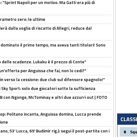
: "Sprint Napoli per un motivo. Ma Gatti era più di
arametro zero: le ultime
à dalla voglia di riscatto di Allegri, reduce dal
 dominato il primo tempo, ma aveva tanti titolari! Sono
o delle scadenze. Lukaku è il prezzo di Conte"
un'offerta per Anguissa che fai, non lo cedi?"
n verso la cessione: due club sul difensore spagnolo!"
 Sky Sport: solo due giocatori sotto la sufficienza
 con Ngonge, McTominay e altri due azzurri out | FOTO
op: Politano incanta, Anguissa domina, Lucca prende
CLASS
zione
no, 53' Lucca, 69' Budimir rig.): segui il post-partita con i
#
Sq