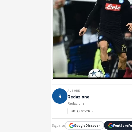
AUTORE
R
Redazione
Redazione
Tutti gli articoli →
Google
Discover
Fonti prefe
Seguici su