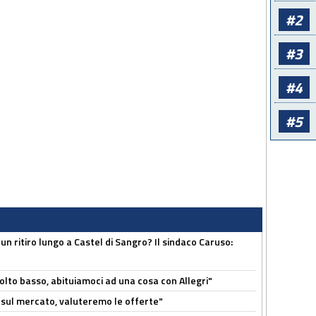
#2
#3
#4
#5
un ritiro lungo a Castel di Sangro? Il sindaco Caruso:
olto basso, abituiamoci ad una cosa con Allegri"
 è sul mercato, valuteremo le offerte"