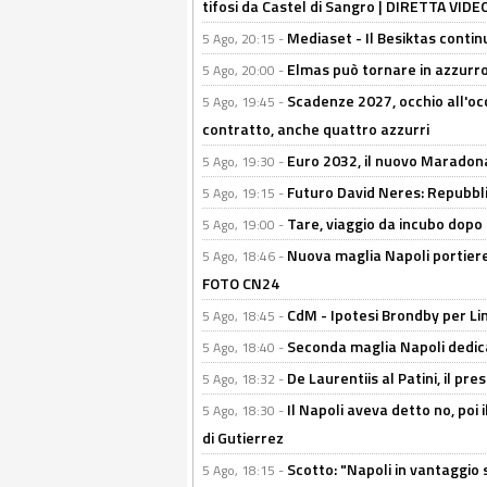
tifosi da Castel di Sangro | DIRETTA VIDE
Mediaset - Il Besiktas contin
5 Ago, 20:15 -
Elmas può tornare in azzurro:
5 Ago, 20:00 -
Scadenze 2027, occhio all'occ
5 Ago, 19:45 -
contratto, anche quattro azzurri
Euro 2032, il nuovo Maradon
5 Ago, 19:30 -
Futuro David Neres: Repubbli
5 Ago, 19:15 -
Tare, viaggio da incubo dopo i 
5 Ago, 19:00 -
Nuova maglia Napoli portiere
5 Ago, 18:46 -
FOTO CN24
CdM - Ipotesi Brondby per Li
5 Ago, 18:45 -
Seconda maglia Napoli dedica
5 Ago, 18:40 -
De Laurentiis al Patini, il 
5 Ago, 18:32 -
Il Napoli aveva detto no, poi 
5 Ago, 18:30 -
di Gutierrez
Scotto: "Napoli in vantaggio
5 Ago, 18:15 -