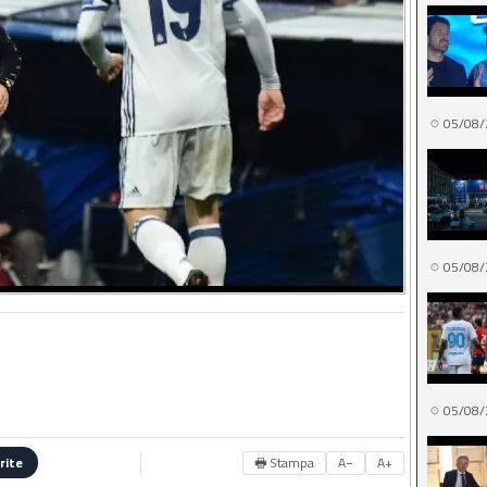
05/08/
05/08/
05/08/
🖶 Stampa
A−
A+
rite