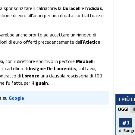
 sponsorizzare il calciatore: la
Duracell
e l'
Adidas
,
ilione di euro all'anno per una durata contrattuale di
sarebbe anche pronto ad accettare un rinnovo di
ilioni di euro offerti precedentemente dall'
Atletico
esi, con il direttore sportivo in pectore
Mirabelli
il cartellino di
Insigne
:
De Laurentiis
, tuttavia,
ontratto di
Lorenzo
una clausola rescissoria di 100
 che fu fatta per
Higuain
.
e su
Google
I PIÙ 
OGGI
I
#1
di Sangr