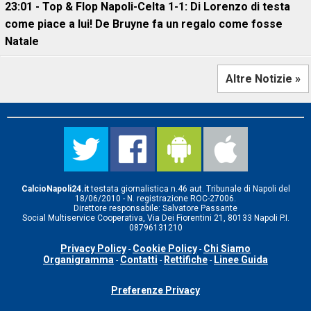
23:01 - Top & Flop Napoli-Celta 1-1: Di Lorenzo di testa
come piace a lui! De Bruyne fa un regalo come fosse
Natale
Altre Notizie »
CalcioNapoli24.it
testata giornalistica n.46 aut. Tribunale di Napoli del
18/06/2010 - N. registrazione ROC-27006.
Direttore responsabile: Salvatore Passante
Social Multiservice Cooperativa, Via Dei Fiorentini 21, 80133 Napoli P.I.
08796131210
Privacy Policy
Cookie Policy
Chi Siamo
-
-
Organigramma
Contatti
Rettifiche
Linee Guida
-
-
-
Preferenze Privacy