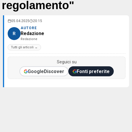
regolamento"
05.04.2025
20:15
AUTORE
Redazione
R
Redazione
Tutti gli articoli →
Seguici su
Google
Discover
Fonti preferite