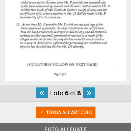
«
»
Foto
6
di
8
<
TORNA ALL'ARTICOLO
FOTO ALLEGATE