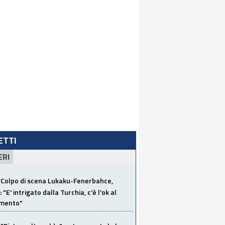
LETTI
ERI
Colpo di scena Lukaku-Fenerbahce,
"E' intrigato dalla Turchia, c'è l'ok al
imento"