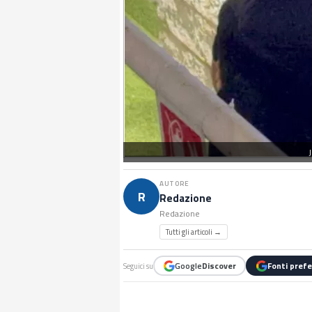
AUTORE
R
Redazione
Redazione
Tutti gli articoli →
Google
Discover
Fonti prefe
Seguici su