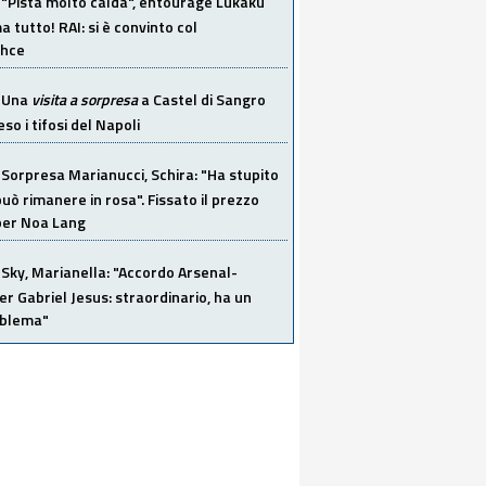
"Pista molto calda", entourage Lukaku
 tutto! RAI: si è convinto col
ahce
Una
visita a sorpresa
a Castel di Sangro
so i tifosi del Napoli
Sorpresa Marianucci, Schira: "Ha stupito
 può rimanere in rosa". Fissato il prezzo
 per Noa Lang
Sky, Marianella: "Accordo Arsenal-
er Gabriel Jesus: straordinario, ha un
oblema"