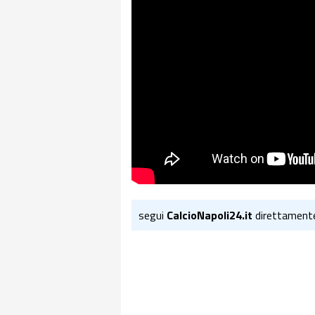
segui
CalcioNapoli24.it
direttament