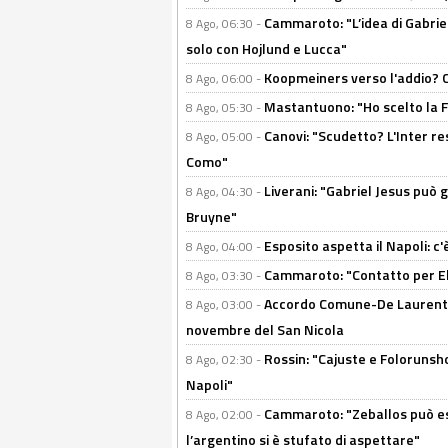
Cammaroto: "L’idea di Gabrie
8 Ago, 06:30 -
solo con Hojlund e Lucca"
Koopmeiners verso l'addio? C'è
8 Ago, 06:00 -
Mastantuono: "Ho scelto la Fi
8 Ago, 05:30 -
Canovi: "Scudetto? L'Inter re
8 Ago, 05:00 -
Como"
Liverani: "Gabriel Jesus può g
8 Ago, 04:30 -
Bruyne"
Esposito aspetta il Napoli: c
8 Ago, 04:00 -
Cammaroto: "Contatto per Elm
8 Ago, 03:30 -
Accordo Comune-De Laurentiis
8 Ago, 03:00 -
novembre del San Nicola
Rossin: "Cajuste e Folorunsh
8 Ago, 02:30 -
Napoli"
Cammaroto: "Zeballos può esse
8 Ago, 02:00 -
l’argentino si è stufato di aspettare"