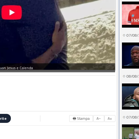
07/08/
Juan Jesus e Calenda
08/08/
07/08/
🖶 Stampa
A−
A+
rite