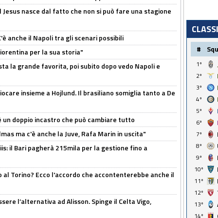
l Jesus nasce dal fatto che non si può fare una stagione
CLASS
 anche il Napoli tra gli scenari possibili
#
Sq
orentina per la sua storia"
1º
sta la grande favorita, poi subito dopo vedo Napoli e
2º
3º
iocare insieme a Hojlund. Il brasiliano somiglia tanto a De
4º
5º
'è un doppio incastro che può cambiare tutto
6º
as ma c'è anche la Juve, Rafa Marin in uscita"
7º
8º
: il Bari pagherà 215mila per la gestione fino a
9º
10º
o al Torino? Ecco l'accordo che accontenterebbe anche il
11º
12º
re l’alternativa ad Alisson. Spinge il Celta Vigo,
13º
14º