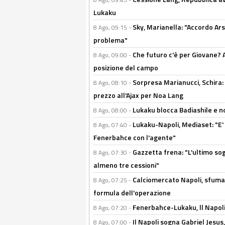
Lukaku
Sky, Marianella: "Accordo Ars
8 Ago, 09:15 -
problema"
Che futuro c'è per Giovane? Al
8 Ago, 09:00 -
posizione del campo
Sorpresa Marianucci, Schira: "
8 Ago, 08:10 -
prezzo all'Ajax per Noa Lang
Lukaku blocca Badiashile e no
8 Ago, 08:00 -
Lukaku-Napoli, Mediaset: "E' f
8 Ago, 07:40 -
Fenerbahce con l'agente"
Gazzetta frena: "L'ultimo sog
8 Ago, 07:30 -
almeno tre cessioni"
Calciomercato Napoli, sfuma 
8 Ago, 07:25 -
formula dell'operazione
Fenerbahce-Lukaku, ll Napoli 
8 Ago, 07:20 -
Il Napoli sogna Gabriel Jesu
8 Ago, 07:00 -