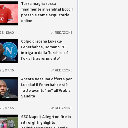
Terza maglia rossa
finalmente in vendita! Ecco il
prezzo e come acquistarla
online
26, 12:40
REDAZIONE
Colpo di scena Lukaku-
Fenerbahce, Romano: "E'
intrigato dalla Turchia, c'è
l'ok al trasferimento"
26, 07:15
REDAZIONE
Ancora nessuna offerta per
Lukaku! Il Fenerbahce si è
fatto avanti, "no" all'Arabia
Saudita
26, 07:45
REDAZIONE
SSC Napoli, Allegri on fire in
ritiro: gli highlights
dell'allenamento di oggi a