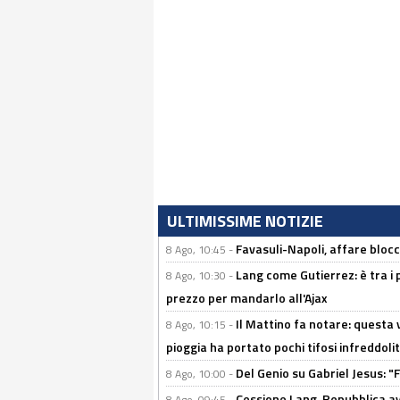
ULTIMISSIME NOTIZIE
Favasuli-Napoli, affare bloc
8 Ago, 10:45 -
Lang come Gutierrez: è tra i p
8 Ago, 10:30 -
prezzo per mandarlo all'Ajax
Il Mattino fa notare: questa v
8 Ago, 10:15 -
pioggia ha portato pochi tifosi infreddolit
Del Genio su Gabriel Jesus: "F
8 Ago, 10:00 -
Cessione Lang, Repubblica avv
8 Ago, 09:45 -