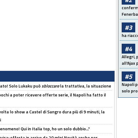
conferma
Fenerb
#3
ha riacce
#4
Allegri,
all'Ajax
#5
Napoli p
cato! Solo Lukaku può
sbloccare
la trattativa, la situazione
solo pr
ochi a poter ricevere offerte serie, il Napoli ha fatto il
olta lo show a Castel di Sangro dura più di 9 minuti, la
i
enomeno! Qui in Italia top, ho un solo dubbio..."
isa: offerta in arrivo da 20 mln! Novità anche per