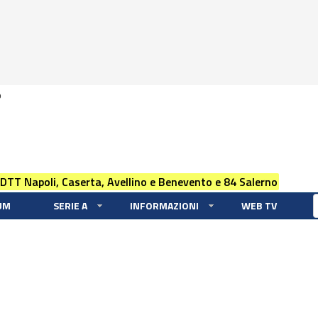
0
 DTT Napoli, Caserta, Avellino e Benevento e 84 Salerno
UM
SERIE A
INFORMAZIONI
WEB TV