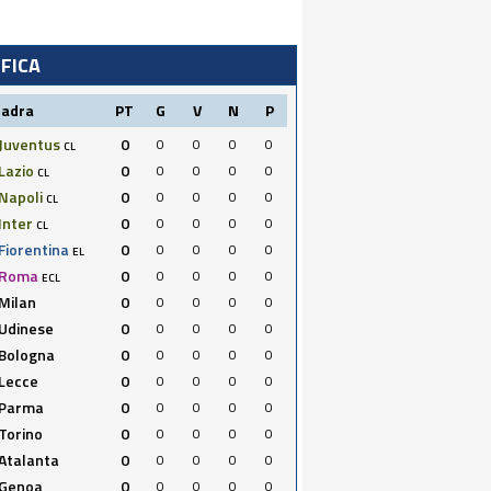
IFICA
uadra
PT
G
V
N
P
Juventus
0
0
0
0
0
CL
Lazio
0
0
0
0
0
CL
Napoli
0
0
0
0
0
CL
Inter
0
0
0
0
0
CL
Fiorentina
0
0
0
0
0
EL
Roma
0
0
0
0
0
ECL
Milan
0
0
0
0
0
Udinese
0
0
0
0
0
Bologna
0
0
0
0
0
Lecce
0
0
0
0
0
Parma
0
0
0
0
0
Torino
0
0
0
0
0
Atalanta
0
0
0
0
0
Genoa
0
0
0
0
0