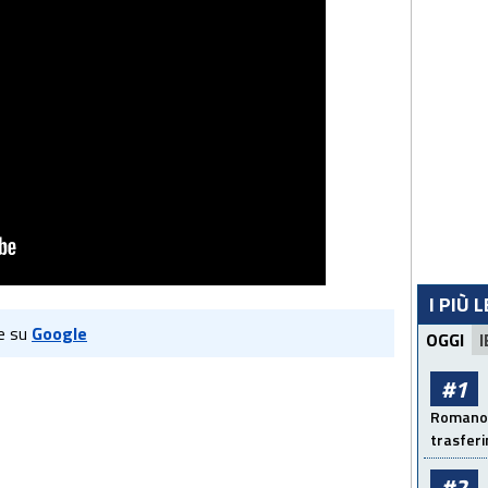
I PIÙ 
e su
Google
OGGI
I
#1
Romano: 
trasfer
#2