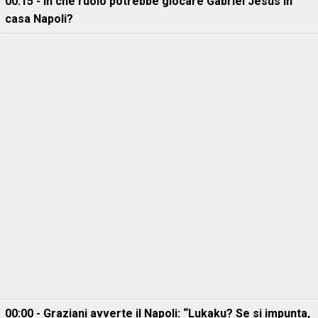
00:15 - In che ruolo potrebbe giocare Gabriel Jesus in
casa Napoli?
00:00 - Graziani avverte il Napoli: “Lukaku? Se si impunta,